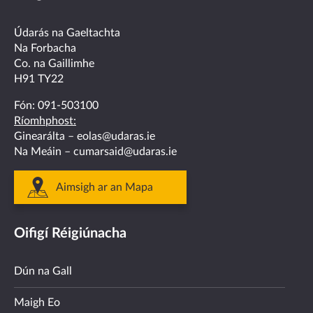
on
on
on
on
on
facebook
twitter
linkedin
instagram
youtube
Údarás na Gaeltachta
Na Forbacha
Co. na Gaillimhe
H91 TY22
Fón:
091-503100
Ríomhphost:
Ginearálta –
eolas@udaras.ie
Na Meáin –
cumarsaid@udaras.ie
Aimsigh ar an Mapa
Oifigí Réigiúnacha
Dún na Gall
Maigh Eo