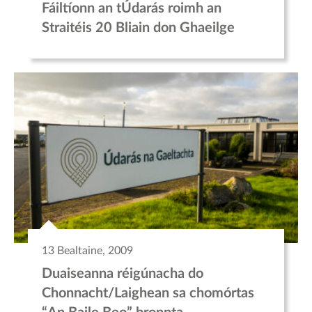
Fáiltíonn an tÚdarás roimh an
Straitéis 20 Bliain don Ghaeilge
13 Bealtaine, 2009
Duaiseanna réigúnacha do
Chonnacht/Laighean sa chomórtas