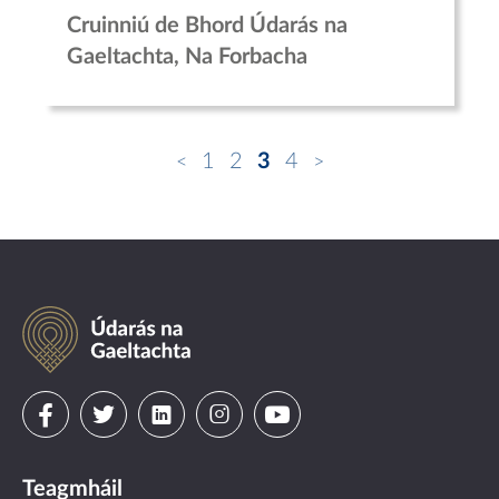
Cruinniú de Bhord Údarás na
Gaeltachta, Na Forbacha
1
2
3
4
Údarás
na
Gaeltachta
Visit
Visit
Visit
Visit
Visit
us
us
us
us
us
Teagmháil