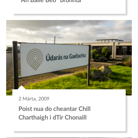
“An Baile Beo” bronnta
2 Márta, 2009
Poist nua do cheantar Chill
Charthaigh i dTír Chonaill