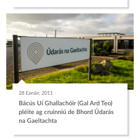
28 Eanáir, 2011
Bácús Uí Ghallachóir (Gal Ard Teo)
pléite ag cruinniú de Bhord Údarás
na Gaeltachta