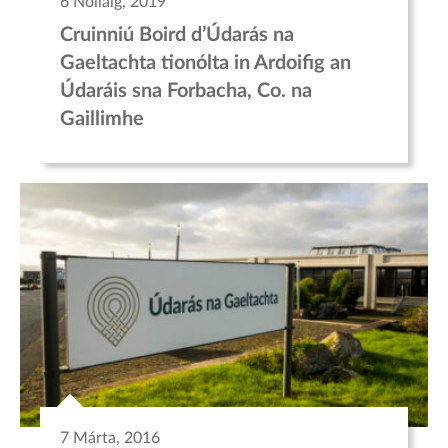
6 Nollaig, 2019
Cruinniú Boird d’Údarás na
Gaeltachta tionólta in Ardoifig an
Údaráis sna Forbacha, Co. na
Gaillimhe
7 Márta, 2016