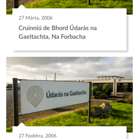
27 Márta, 2006
Cruinniú de Bhord Údarás na
Gaeltachta, Na Forbacha
27 Feabhra, 2006