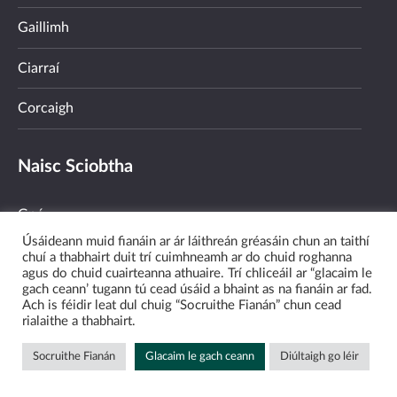
Gaillimh
Ciarraí
Corcaigh
Naisc Sciobtha
Gnó
Úsáideann muid fianáin ar ár láithreán gréasáin chun an taithí
Fostaíocht & Oiliúint
chuí a thabhairt duit trí cuimhneamh ar do chuid roghanna
agus do chuid cuairteanna athuaire. Trí chliceáil ar “glacaim le
gach ceann’ tugann tú cead úsáid a bhaint as na fianáin ar fad.
Pobal
Ach is féidir leat dul chuig “Socruithe Fianán” chun cead
rialaithe a thabhairt.
An Ghaeilge & An Ghaeltacht
Socruithe Fianán
Glacaim le gach ceann
Diúltaigh go léir
Faoin Údarás