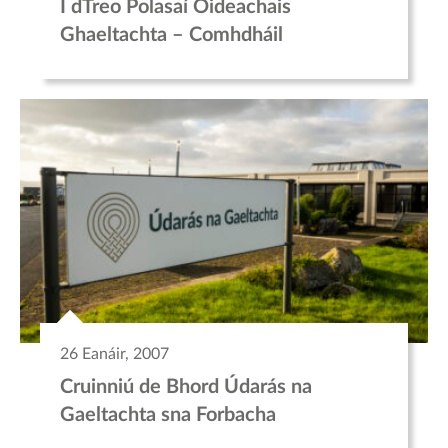
I dTreo Polasaí Oideachais
Ghaeltachta – Comhdháil
26 Eanáir, 2007
Cruinniú de Bhord Údarás na
Gaeltachta sna Forbacha