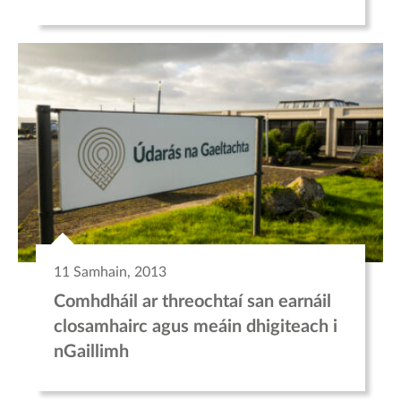
11 Samhain, 2013
Comhdháil ar threochtaí san earnáil
closamhairc agus meáin dhigiteach i
nGaillimh