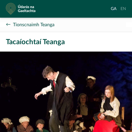
Údarás
Aistrigh
Chang
GA
EN
na
go
langu
Gaeltachta
Gaeilge
to
Tionscnaimh Teanga
Englis
Tacaíochtaí Teanga