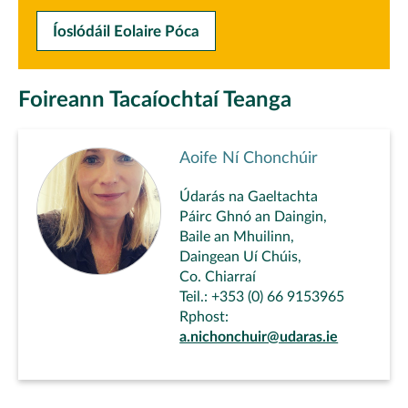
Íoslódáil Eolaire Póca
Foireann Tacaíochtaí Teanga
Aoife Ní Chonchúir
Údarás na Gaeltachta
Páirc Ghnó an Daingin,
Baile an Mhuilinn,
Daingean Uí Chúis,
Co. Chiarraí
Teil.: +353 (0) 66 9153965
Rphost:
a.nichonchuir@udaras.ie