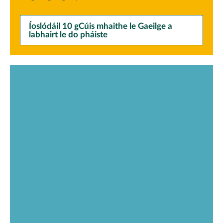
Íoslódáil 10 gCúis mhaithe le Gaeilge a
labhairt le do pháiste