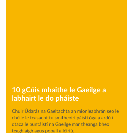
10 gCúis mhaithe le Gaeilge a
labhairt le do pháiste
Chuir Údarás na Gaeltachta an mionleabhrán seo le
chéile le feasacht tuismitheoirí páistí óga a ardú i
dtaca le buntáistí na Gaeilge mar theanga bheo
teaghlaigh agus pobail a léiriú.