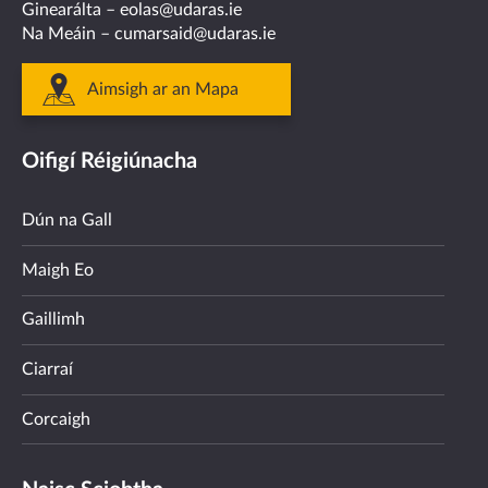
Ginearálta –
eolas@udaras.ie
Na Meáin –
cumarsaid@udaras.ie
Aimsigh ar an Mapa
Oifigí Réigiúnacha
Dún na Gall
Maigh Eo
Gaillimh
Ciarraí
Corcaigh