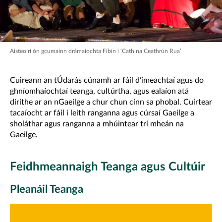
Aisteoirí ón gcumainn drámaíochta Fíbín i ‘Cath na Ceathrún Rua’
Cuireann an tÚdarás cúnamh ar fáil d’imeachtaí agus do
ghníomhaíochtaí teanga, cultúrtha, agus ealaíon atá
dírithe ar an nGaeilge a chur chun cinn sa phobal. Cuirtear
tacaíocht ar fáil i leith ranganna agus cúrsaí Gaeilge a
sholáthar agus ranganna a mhúintear trí mheán na
Gaeilge.
Feidhmeannaigh Teanga agus Cultúir
Pleanáil Teanga