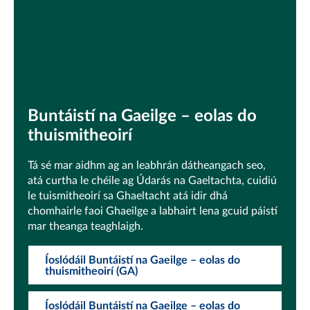
Buntáistí na Gaeilge – eolas do
thuismitheoirí
Tá sé mar aidhm ag an leabhrán dátheangach seo,
atá curtha le chéile ag Údarás na Gaeltachta, cuidiú
le tuismitheoirí sa Ghaeltacht atá idir dhá
chomhairle faoi Ghaeilge a labhairt lena gcuid páistí
mar theanga teaghlaigh.
Íoslódáil Buntáistí na Gaeilge – eolas do
thuismitheoirí (GA)
Íoslódáil Buntáistí na Gaeilge – eolas do