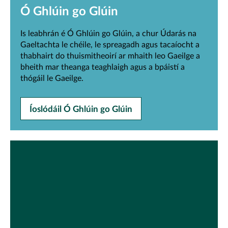
Ó Ghlúin go Glúin
Is leabhrán é Ó Ghlúin go Glúin, a chur Údarás na
Gaeltachta le chéile, le spreagadh agus tacaíocht a
thabhairt do thuismitheoirí ar mhaith leo Gaeilge a
bheith mar theanga teaghlaigh agus a bpáistí a
thógáil le Gaeilge.
Íoslódáil Ó Ghlúin go Glúin