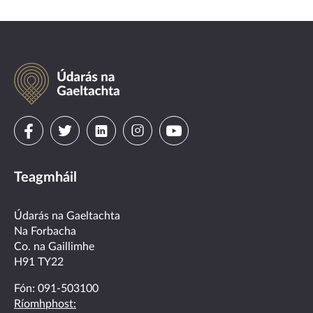
Údarás
na
Gaeltachta
Visit
Visit
Visit
Visit
Visit
us
us
us
us
us
Teagmháil
on
on
on
on
on
facebook
twitter
linkedin
instagram
youtube
Údarás na Gaeltachta
Na Forbacha
Co. na Gaillimhe
H91 TY22
Fón:
091-503100
Ríomhphost: