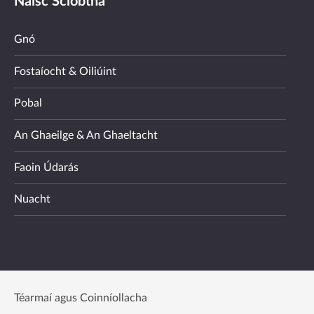
Naisc Sciobtha
Gnó
Fostaíocht & Oiliúint
Pobal
An Ghaeilge & An Ghaeltacht
Faoin Údarás
Nuacht
Téarmaí agus Coinníollacha