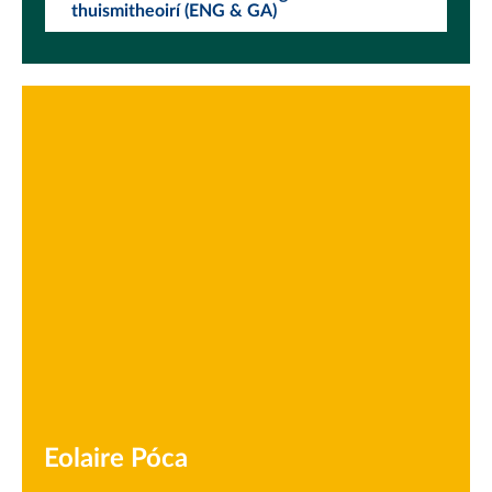
thuismitheoirí (ENG & GA)
Eolaire Póca