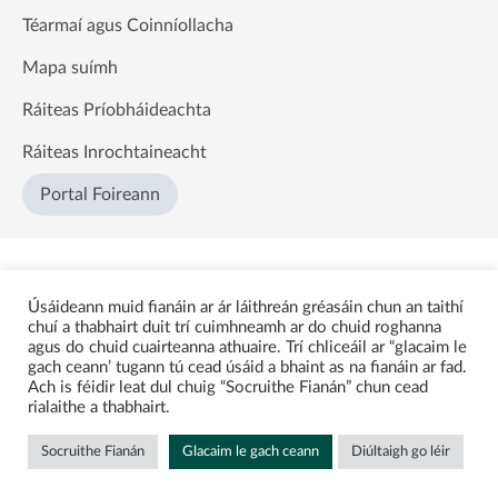
Téarmaí agus Coinníollacha
Mapa suímh
Ráiteas Príobháideachta
Ráiteas Inrochtaineacht
Portal Foireann
Úsáideann muid fianáin ar ár láithreán gréasáin chun an taithí
chuí a thabhairt duit trí cuimhneamh ar do chuid roghanna
agus do chuid cuairteanna athuaire. Trí chliceáil ar “glacaim le
gach ceann’ tugann tú cead úsáid a bhaint as na fianáin ar fad.
Ach is féidir leat dul chuig “Socruithe Fianán” chun cead
rialaithe a thabhairt.
Socruithe Fianán
Glacaim le gach ceann
Diúltaigh go léir