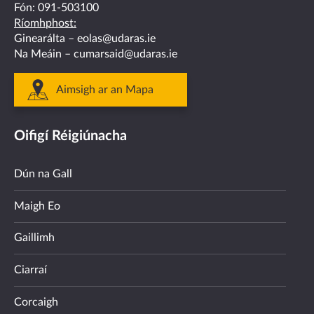
Fón:
091-503100
Ríomhphost:
Ginearálta –
eolas@udaras.ie
Na Meáin –
cumarsaid@udaras.ie
Aimsigh ar an Mapa
Oifigí Réigiúnacha
Dún na Gall
Maigh Eo
Gaillimh
Ciarraí
Corcaigh