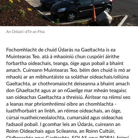
An Chlúid i dTír an Fhia
Fochomhlacht de chuid Údarás na Gaeltachta is ea
Muintearas Teo. atá á mhaoiniú chun cuspóirí áirithe
forbartha oideachais, teanga, óige agus pobail a bhaint
amach. Cuireann Muintearas Teo. béim den chuid is mó ar
mhaolú ar an míbhuntáiste sa soláthar oideachais/oiliúna
Gaeltachta, ar chothromaíocht deiseanna a bhaint amach
don Ghaeltacht agus ar an nGaeilge mar mheán teagaisc
san oideachas Gaeltachta a threisiú. Áirítear na réimsí seo
a leanas mar phríomhréimsí oibre an chomhlachta -
luathfhorbairt an linbh, an réimse oideachais, an óige,
cúrsaí nuatheicneolaíochta, cumarsáid agus oideachas
fadsaoil pobail. I gcomhar leis an Údarás, cuireann an
Roinn Oideachais agus Scileanna, an Roinn Cultúir,