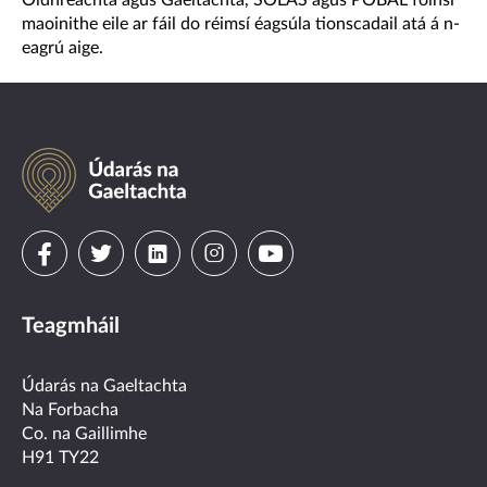
Oidhreachta agus Gaeltachta, SOLAS agus POBAL foinsí
maoinithe eile ar fáil do réimsí éagsúla tionscadail atá á n-
eagrú aige.
Údarás
na
Gaeltachta
Visit
Visit
Visit
Visit
Visit
us
us
us
us
us
Teagmháil
on
on
on
on
on
facebook
twitter
linkedin
instagram
youtube
Údarás na Gaeltachta
Na Forbacha
Co. na Gaillimhe
H91 TY22