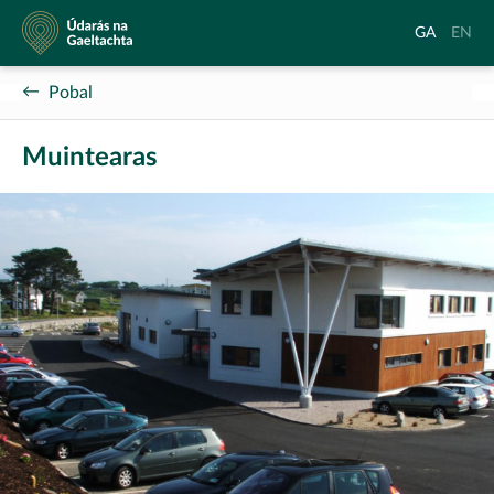
Údarás
Aistrigh
Chang
GA
EN
na
go
langu
Gaeltachta
Gaeilge
to
Pobal
Englis
Muintearas