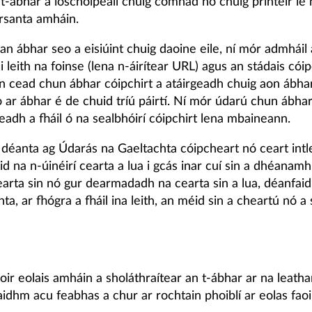
n t-ábhar a íoschóipeáil chuig comhad nó chuig printéir le
rsanta amháin.
 an ábhar seo a eisiúint chuig daoine eile, ní mór admháil 
leith na foinse (lena n-áirítear URL) agus an stádais cóip
n cead chun ábhar cóipchirt a atáirgeadh chuig aon ábha
 ar ábhar é de chuid tríú páirtí. Ní mór údarú chun ábha
geadh a fháil ó na sealbhóirí cóipchirt lena mbaineann.
 déanta ag Údarás na Gaeltachta cóipcheart nó ceart intl
id na n-úinéirí cearta a lua i gcás inar cuí sin a dhéanamh
earta sin nó gur dearmadadh na cearta sin a lua, déanfai
ta, ar fhógra a fháil ina leith, an méid sin a cheartú nó a
oir eolais amháin a sholáthraítear an t-ábhar ar na leatha
aidhm acu feabhas a chur ar rochtain phoiblí ar eolas fao