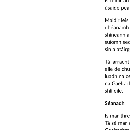
Is féidir a
úsaide pea
Maidir leis
dhéanamh i 
shíneann a
suíomh seo
sin a atáir
Tá iarracht
eile de chu
luadh na c
na Gaeltach
shlí eile.
Séanadh
Is mar thre
Tá sé mar 