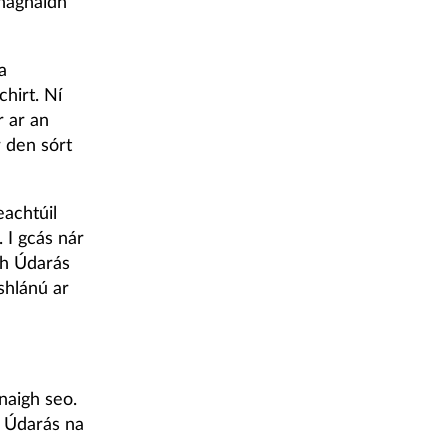
 haghaidh
a
chirt. Ní
r ar an
r den sórt
eachtúil
. I gcás nár
dh Údarás
 shlánú ar
naigh seo.
i Údarás na