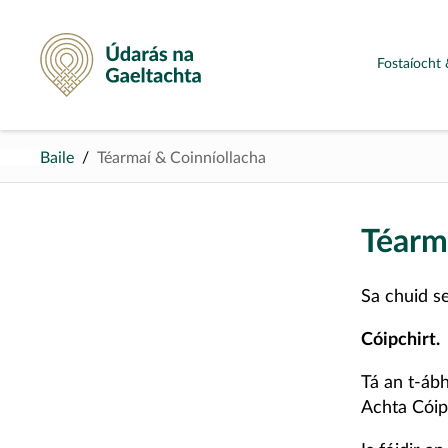
Údarás na Gaeltachta
Fostaíocht 
Baile
Téarmaí & Coinníollacha
Téarm
Sa chuid s
Cóipchirt.
Tá an t-ábh
Achta Cóip