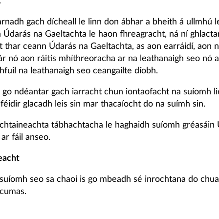
.
nadh gach dícheall le linn don ábhar a bheith á ullmhú le
n Údarás na Gaeltachta le haon fhreagracht, ná ní ghlacta
t thar ceann Údarás na Gaeltachta, as aon earráidí, aon n
ár nó aon ráitis mhíthreoracha ar na leathanaigh seo nó 
fuil na leathanaigh seo ceangailte díobh.
 go ndéantar gach iarracht chun iontaofacht na suíomh li
 féidir glacadh leis sin mar thacaíocht do na suímh sin.
ochtaineachta tábhachtacha le haghaidh suíomh gréasáin
ar fáil anseo.
eacht
suíomh seo sa chaoi is go mbeadh sé inrochtana do chuair
 cumas.