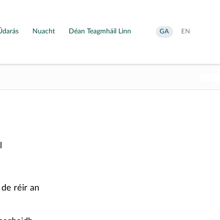
Údarás
Nuacht
Déan Teagmháil Linn
Aistrigh
Change
GA
EN
go
language
Gaeilge
to
English
l
 de réir an