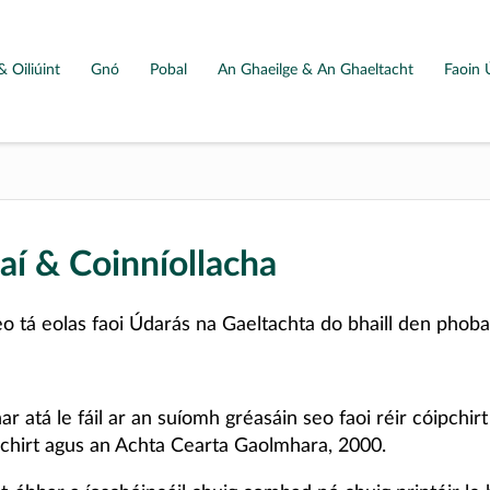
& Oiliúint
Gnó
Pobal
An Ghaeilge & An Ghaeltacht
Faoin 
aí & Coinníollacha
eo tá eolas faoi Údarás na Gaeltachta do bhaill den phoba
ar atá le fáil ar an suíomh gréasáin seo faoi réir cóipchirt
chirt agus an Achta Cearta Gaolmhara, 2000.