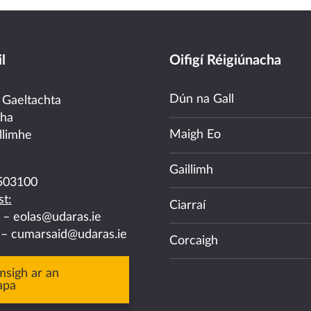
l
Oifigí Réigiúnacha
Dún na Gall
 Gaeltachta
cha
Maigh Eo
llimhe
Gaillimh
503100
t:
Ciarraí
a –
eolas@udaras.ie
 –
cumarsaid@udaras.ie
Corcaigh
msigh ar an
apa