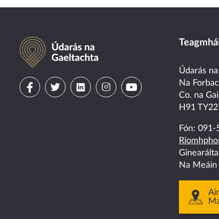
Údarás na Gaeltachta
Teagmhái
Údarás na
Visit
Visit
Visit
Visit
Visit
Na Forba
Co. na Gai
us
us
us
us
us
H91 TY22
on
on
on
on
on
Fón:
091-
Ríomhphos
facebook
twitter
linkedin
instagram
youtube
Ginearált
Na Meáin
Ai
M