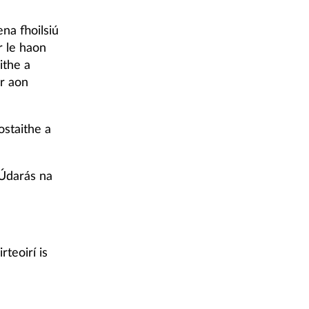
na fhoilsiú
r le haon
ithe a
ar aon
ostaithe a
 Údarás na
teoirí is