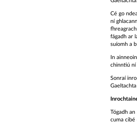
Gaeltachta
Cé go ndear
ní ghlacan
fhreagrach
fágadh ar l
suíomh a bh
In ainneoin
chinntiú ní
Sonraí inr
Gaeltachta 
Inrochtain
Tógadh an 
cuma cibé