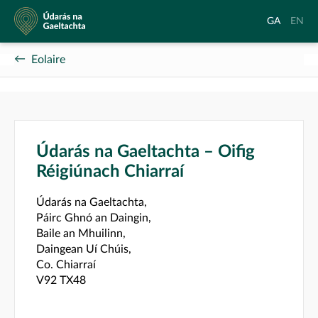
Údarás
Aistrigh
Chang
GA
EN
na
go
langu
Gaeltachta
Gaeilge
to
Eolaire
Englis
Údarás na Gaeltachta – Oifig
Réigiúnach Chiarraí
Údarás na Gaeltachta,
Páirc Ghnó an Daingin,
Baile an Mhuilinn,
Daingean Uí Chúis,
Co. Chiarraí
V92 TX48