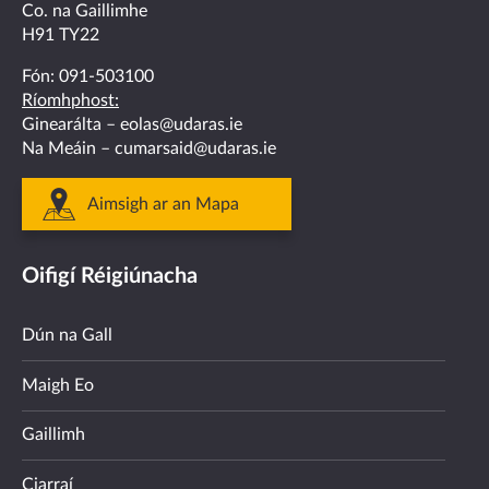
Co. na Gaillimhe
H91 TY22
Fón:
091-503100
Ríomhphost:
Ginearálta –
eolas@udaras.ie
Na Meáin –
cumarsaid@udaras.ie
Aimsigh ar an Mapa
Oifigí Réigiúnacha
Dún na Gall
Maigh Eo
Gaillimh
Ciarraí