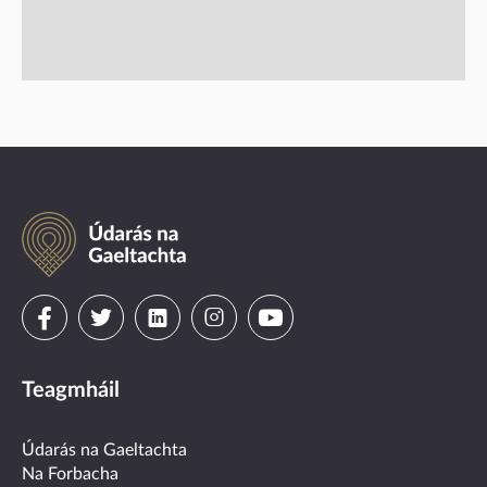
Údarás
na
Gaeltachta
Visit
Visit
Visit
Visit
Visit
us
us
us
us
us
Teagmháil
on
on
on
on
on
facebook
twitter
linkedin
instagram
youtube
Údarás na Gaeltachta
Na Forbacha