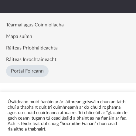
Téarmaí agus Coinníollacha
Mapa suímh
Ráiteas Príobháideachta
Ráiteas Inrochtaineacht
Portal Foireann
Úsáideann muid fianáin ar ár láithreán gréasáin chun an taithí
chuí a thabhairt duit trí cuimhneamh ar do chuid roghanna
agus do chuid cuairteanna athuaire. Trí chliceáil ar “glacaim le
gach ceann’ tugann tú cead úsáid a bhaint as na fianáin ar fad.
Ach is féidir leat dul chuig “Socruithe Fianán” chun cead
rialaithe a thabhairt.