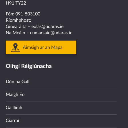
H91 TY22
Fón:
091-503100
Ríomhphost:
Ginearálta –
eolas@udaras.ie
Na Meáin –
cumarsaid@udaras.ie
Aimsigh ar an Mapa
Oifigí Réigiúnacha
Dún na Gall
Maigh Eo
Gaillimh
Ciarraí