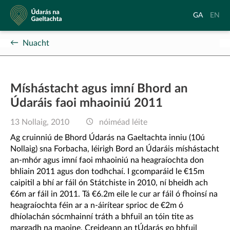
Údarás
Aistrigh
Chang
GA
EN
na
go
langu
Gaeltachta
Gaeilge
to
Nuacht
Englis
Míshástacht agus imní Bhord an
Údaráis faoi mhaoiniú 2011
13 Nollaig, 2010
nóiméad léite
Ag cruinniú de Bhord Údarás na Gaeltachta inniu (10ú
Nollaig) sna Forbacha, léirigh Bord an Údaráis míshástacht
an-mhór agus imní faoi mhaoiniú na heagraíochta don
bhliain 2011 agus don todhchaí. I gcomparáid le €15m
caipitil a bhí ar fáil ón Státchiste in 2010, ní bheidh ach
€6m ar fáil in 2011. Tá €6.2m eile le cur ar fáil ó fhoinsí na
heagraíochta féin ar a n-áirítear sprioc de €2m ó
dhíolachán sócmhainní tráth a bhfuil an tóin tite as
margadh na maoine. Creideann an tÚdarás go bhfuil