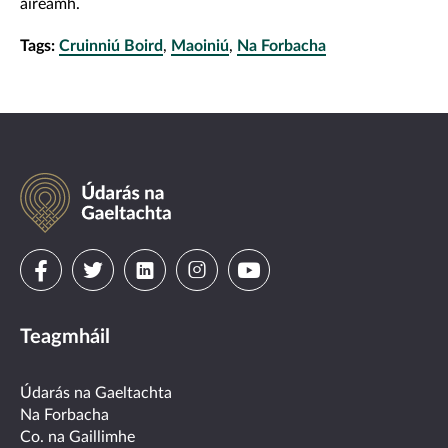
áireamh.
Tags:
Cruinniú Boird
,
Maoiniú
,
Na Forbacha
Údarás
na
Gaeltachta
Visit
Visit
Visit
Visit
Visit
us
us
us
us
us
Teagmháil
on
on
on
on
on
facebook
twitter
linkedin
instagram
youtube
Údarás na Gaeltachta
Na Forbacha
Co. na Gaillimhe