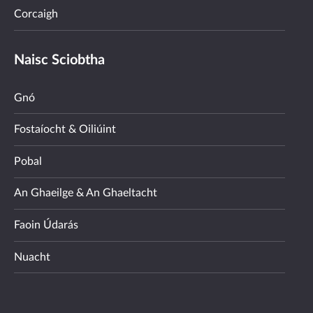
Corcaigh
Naisc Sciobtha
Gnó
Fostaíocht & Oiliúint
Pobal
An Ghaeilge & An Ghaeltacht
Faoin Údarás
Nuacht