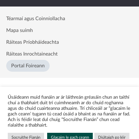
Téarmaí agus Coinníollacha
Mapa suímh
Ráiteas Príobháideachta
Ráiteas Inrochtaineacht
Portal Foireann
Úsáideann muid fianáin ar ár láithreán gréasáin chun an taithí
chuí a thabhairt duit trí cuimhneamh ar do chuid roghanna
agus do chuid cuairteanna athuaire. Trí chliceáil ar “glacaim le
gach ceann’ tugann tú cead úsáid a bhaint as na fianáin ar fad.
Ach is féidir leat dul chuig “Socruithe Fianán” chun cead
rialaithe a thabhairt.
Socruithe Fianán
Glacaim le gach ceann
Diúltaigh go léir