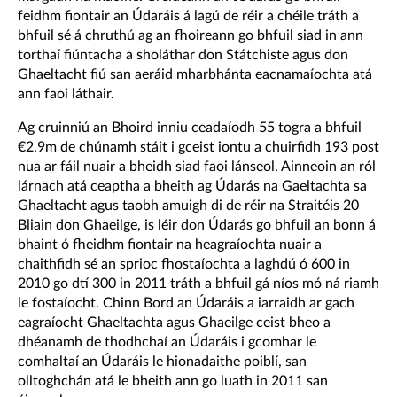
feidhm fiontair an Údaráis á lagú de réir a chéile tráth a
bhfuil sé á chruthú ag an fhoireann go bhfuil siad in ann
torthaí fiúntacha a sholáthar don Státchiste agus don
Ghaeltacht fiú san aeráid mharbhánta eacnamaíochta atá
ann faoi láthair.
Ag cruinniú an Bhoird inniu ceadaíodh 55 togra a bhfuil
€2.9m de chúnamh stáit i gceist iontu a chuirfidh 193 post
nua ar fáil nuair a bheidh siad faoi lánseol. Ainneoin an ról
lárnach atá ceaptha a bheith ag Údarás na Gaeltachta sa
Ghaeltacht agus taobh amuigh di de réir na Straitéis 20
Bliain don Ghaeilge, is léir don Údarás go bhfuil an bonn á
bhaint ó fheidhm fiontair na heagraíochta nuair a
chaithfidh sé an sprioc fhostaíochta a laghdú ó 600 in
2010 go dtí 300 in 2011 tráth a bhfuil gá níos mó ná riamh
le fostaíocht. Chinn Bord an Údaráis a iarraidh ar gach
eagraíocht Ghaeltachta agus Ghaeilge ceist bheo a
dhéanamh de thodhchaí an Údaráis i gcomhar le
comhaltaí an Údaráis le hionadaithe poiblí, san
olltoghchán atá le bheith ann go luath in 2011 san