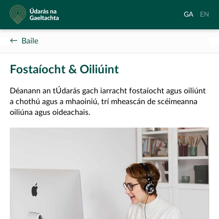
Údarás
Aistrigh
Chang
GA
EN
na
go
langu
Gaeltachta
Gaeilge
to
Baile
Englis
Fostaíocht & Oiliúint
Déanann an tÚdarás gach iarracht fostaíocht agus oiliúnt
a chothú agus a mhaoiniú, trí mheascán de scéimeanna
oiliúna agus oideachais.