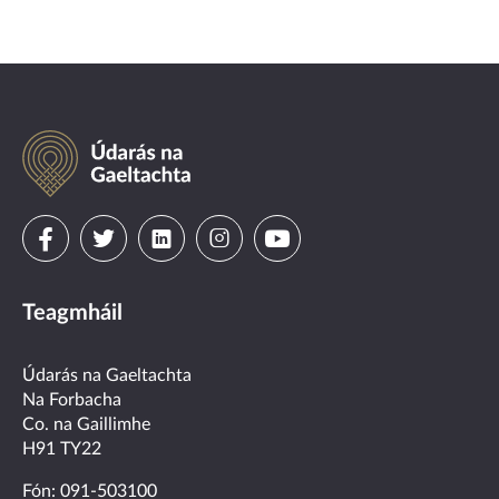
Údarás
na
Gaeltachta
Visit
Visit
Visit
Visit
Visit
us
us
us
us
us
Teagmháil
on
on
on
on
on
facebook
twitter
linkedin
instagram
youtube
Údarás na Gaeltachta
Na Forbacha
Co. na Gaillimhe
H91 TY22
Fón:
091-503100