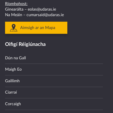
Ríomhphost:
Ginearálta –
eolas@udaras.ie
Na Meáin –
cumarsaid@udaras.ie
Aimsigh ar an Mapa
Oifigí Réigiúnacha
Dún na Gall
Maigh Eo
Gaillimh
Ciarraí
Corcaigh