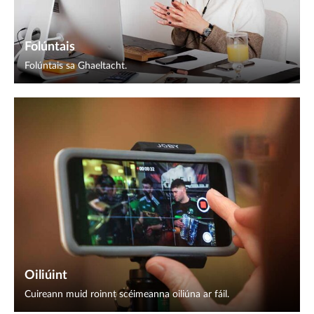
Folúntais
Folúntais sa Ghaeltacht.
Oiliúint
Cuireann muid roinnt scéimeanna oiliúna ar fáil.