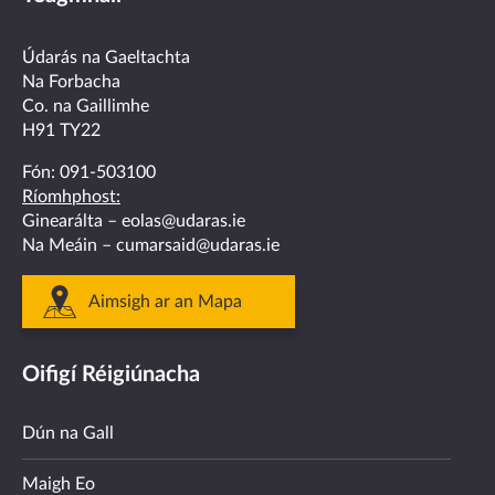
on
on
on
on
on
facebook
twitter
linkedin
instagram
youtube
Údarás na Gaeltachta
Na Forbacha
Co. na Gaillimhe
H91 TY22
Fón:
091-503100
Ríomhphost:
Ginearálta –
eolas@udaras.ie
Na Meáin –
cumarsaid@udaras.ie
Aimsigh ar an Mapa
Oifigí Réigiúnacha
Dún na Gall
Maigh Eo