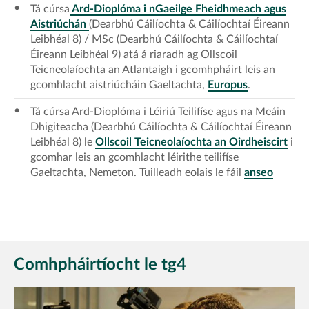
Tá cúrsa
Ard-Dioplóma i nGaeilge Fheidhmeach agus
Aistriúchán
(Dearbhú Cáilíochta & Cáilíochtaí Éireann
Leibhéal 8) / MSc (Dearbhú Cáilíochta & Cáilíochtaí
Éireann Leibhéal 9) atá á riaradh ag Ollscoil
Teicneolaíochta an Atlantaigh i gcomhpháirt leis an
gcomhlacht aistriúcháin Gaeltachta,
Europus
.
Tá cúrsa Ard-Dioplóma i Léiriú Teilifíse agus na Meáin
Dhigiteacha (Dearbhú Cáilíochta & Cáilíochtaí Éireann
Leibhéal 8) le
Ollscoil Teicneolaíochta an Oirdheiscirt
i
gcomhar leis an gcomhlacht léirithe teilifíse
Gaeltachta, Nemeton. Tuilleadh eolais le fáil
anseo
Comhpháirtíocht le tg4