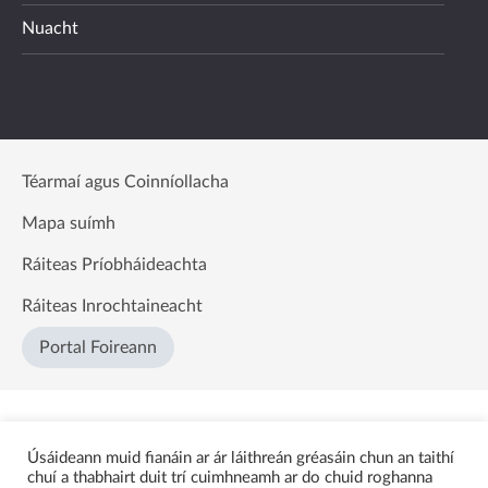
Nuacht
Téarmaí agus Coinníollacha
Mapa suímh
Ráiteas Príobháideachta
Ráiteas Inrochtaineacht
Portal Foireann
Úsáideann muid fianáin ar ár láithreán gréasáin chun an taithí
chuí a thabhairt duit trí cuimhneamh ar do chuid roghanna