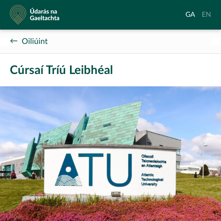
Údarás
Aistrigh
Chang
GA
EN
na
go
langu
Gaeltachta
Gaeilge
to
Oiliúint
Englis
Cúrsaí Tríú Leibhéal