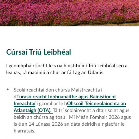
Cúrsaí Tríú Leibhéal
I gcomhpháirtíocht leis na hInstitiúidí Triú Leibhéal seo a
leanas, tá maoiniú á chur ar fáil ag an Údarás:
Scoláireachtaí don chúrsa Máistreachta i
d
Turasóireacht Inbhuanaithe agus Bainistíocht
Imeachtaí
i gcomhar le h
Ollscoil Teicneolaíochta an
Atlantaigh (OTA).
Tá trí scoláireacht á dtairiscint agus
beidh an chúrsa ag tosú i Mí Meán Fómhair 2026 agus
is é an 14 Lúnasa 2026 an dáta deiridh a nglacfar le
hiarratais.