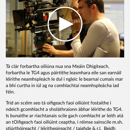
Tá clár forbartha oiliúna nua sna Meáin Dhigiteach,
forbartha le TG4 agus páirtithe leasmhara eile san earnáil
léirithe neamhspleách le dul i ngleic le bearnaí cumais mar
a bhí curtha in iúl ag na comhlachtaí neamhspleácha iad
féin.
Tríd an scéim seo tá oifigeach faoi oiliúint fostaithe i
ndeich gcomhlacht a sholáthraíonn ábhar léirithe do TG4.
Is bunaithe ar riachtanais scile gach comhlacht ar leith atá
an tOifigeach faoi oiliúint ceaptha, i réimse sainscile m.sh.
stiúrthóireacht / léiritheoireacht / taighde & r.l. Beidh