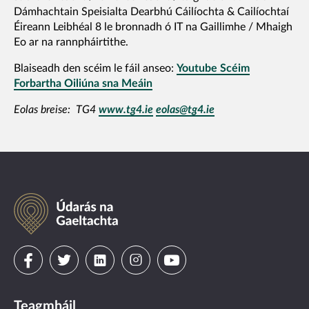
Dámhachtain Speisialta Dearbhú Cáilíochta & Cailíochtaí
Éireann Leibhéal 8 le bronnadh ó IT na Gaillimhe / Mhaigh
Eo ar na rannpháirtithe.
Blaiseadh den scéim le fáil anseo:
Youtube Scéim
Forbartha Oiliúna sna Meáin
Eolas breise: TG4
www.tg4.ie
eolas@tg4.ie
Údarás
na
Gaeltachta
Visit
Visit
Visit
Visit
Visit
us
us
us
us
us
Teagmháil