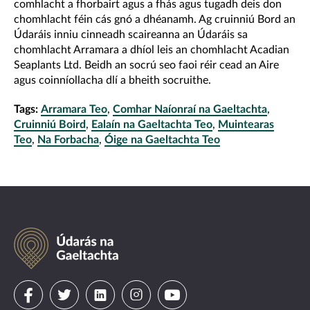
comhlacht a fhorbairt agus a fhás agus tugadh deis don
chomhlacht féin cás gnó a dhéanamh. Ag cruinniú Bord an
Údaráis inniu cinneadh scaireanna an Údaráis sa
chomhlacht Arramara a dhíol leis an chomhlacht Acadian
Seaplants Ltd. Beidh an socrú seo faoi réir cead an Aire
agus coinníollacha dlí a bheith socruithe.
Tags:
Arramara Teo
,
Comhar Naíonraí na Gaeltachta
,
Cruinniú Boird
,
Ealaín na Gaeltachta Teo
,
Muintearas
Teo
,
Na Forbacha
,
Óige na Gaeltachta Teo
Údarás
na
Gaeltachta
Visit
Visit
Visit
Visit
Visit