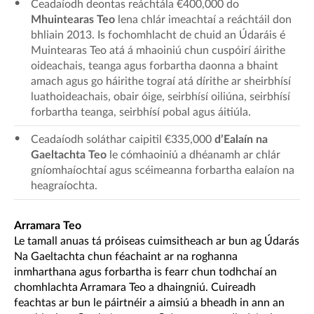
Ceadaíodh deontas reáchtála €400,000 do
Mhuintearas Teo
lena chlár imeachtaí a reáchtáil don
bhliain 2013. Is fochomhlacht de chuid an Údaráis é
Muintearas Teo atá á mhaoiniú chun cuspóirí áirithe
oideachais, teanga agus forbartha daonna a bhaint
amach agus go háirithe tograí atá dírithe ar sheirbhísí
luathoideachais, obair óige, seirbhísí oiliúna, seirbhísí
forbartha teanga, seirbhísí pobal agus áitiúla.
Ceadaíodh soláthar caipitil €335,000
d’Ealaín na
Gaeltachta Teo
le cómhaoiniú a dhéanamh ar chlár
gníomhaíochtaí agus scéimeanna forbartha ealaíon na
heagraíochta.
Arramara Teo
Le tamall anuas tá próiseas cuimsitheach ar bun ag Údarás
Na Gaeltachta chun féachaint ar na roghanna
inmharthana agus forbartha is fearr chun todhchaí an
chomhlachta Arramara Teo a dhaingniú. Cuireadh
feachtas ar bun le páirtnéir a aimsiú a bheadh in ann an