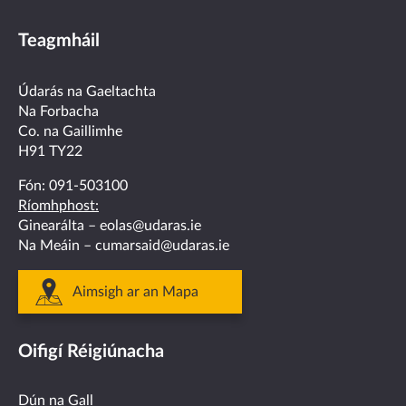
us
us
us
us
us
Teagmháil
on
on
on
on
on
facebook
twitter
linkedin
instagram
youtube
Údarás na Gaeltachta
Na Forbacha
Co. na Gaillimhe
H91 TY22
Fón:
091-503100
Ríomhphost:
Ginearálta –
eolas@udaras.ie
Na Meáin –
cumarsaid@udaras.ie
Aimsigh ar an Mapa
Oifigí Réigiúnacha
Dún na Gall