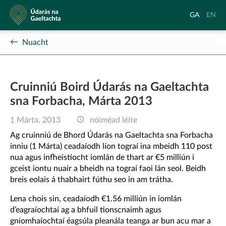
Údarás
Aistrigh
Chang
GA
EN
na
go
langu
Gaeltachta
Gaeilge
to
Nuacht
Englis
Cruinniú Boird Údarás na Gaeltachta
sna Forbacha, Márta 2013
1 Márta, 2013
nóiméad léite
Ag cruinniú de Bhord Údarás na Gaeltachta sna Forbacha
inniu (1 Márta) ceadaíodh líon tograí ina mbeidh 110 post
nua agus infheistíocht iomlán de thart ar €5 milliún i
gceist iontu nuair a bheidh na tograí faoi lán seol. Beidh
breis eolais á thabhairt fúthu seo in am trátha.
Lena chois sin, ceadaíodh €1.56 milliún in iomlán
d’eagraíochtaí ag a bhfuil tionscnaimh agus
gníomhaíochtaí éagsúla pleanála teanga ar bun acu mar a