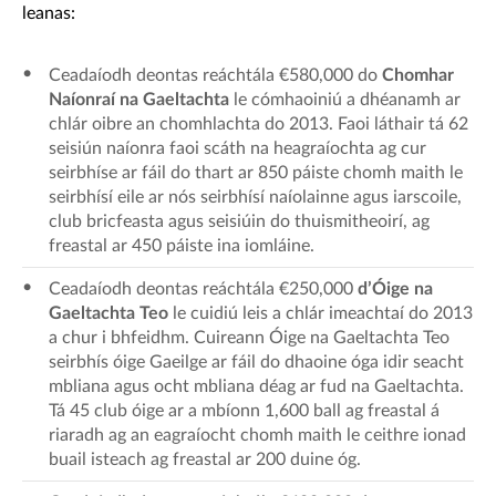
leanas:
Ceadaíodh deontas reáchtála €580,000 do
Chomhar
Naíonraí na Gaeltachta
le cómhaoiniú a dhéanamh ar
chlár oibre an chomhlachta do 2013. Faoi láthair tá 62
seisiún naíonra faoi scáth na heagraíochta ag cur
seirbhíse ar fáil do thart ar 850 páiste chomh maith le
seirbhísí eile ar nós seirbhísí naíolainne agus iarscoile,
club bricfeasta agus seisiúin do thuismitheoirí, ag
freastal ar 450 páiste ina iomláine.
Ceadaíodh deontas reáchtála €250,000
d’Óige na
Gaeltachta Teo
le cuidiú leis a chlár imeachtaí do 2013
a chur i bhfeidhm. Cuireann Óige na Gaeltachta Teo
seirbhís óige Gaeilge ar fáil do dhaoine óga idir seacht
mbliana agus ocht mbliana déag ar fud na Gaeltachta.
Tá 45 club óige ar a mbíonn 1,600 ball ag freastal á
riaradh ag an eagraíocht chomh maith le ceithre ionad
buail isteach ag freastal ar 200 duine óg.