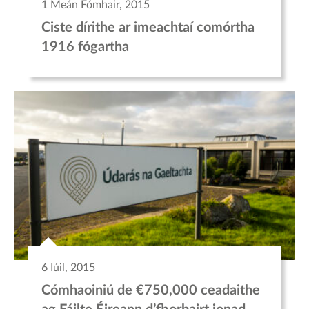
1 Meán Fómhair, 2015
Ciste dírithe ar imeachtaí comórtha
1916 fógartha
6 Iúil, 2015
Cómhaoiniú de €750,000 ceadaithe