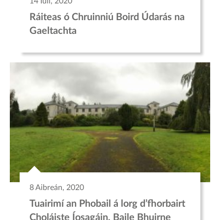
14 Iúil, 2020
Ráiteas ó Chruinniú Boird Údarás na
Gaeltachta
8 Aibreán, 2020
Tuairimí an Phobail á lorg d’fhorbairt
Choláiste Íosagáin, Baile Bhuirne