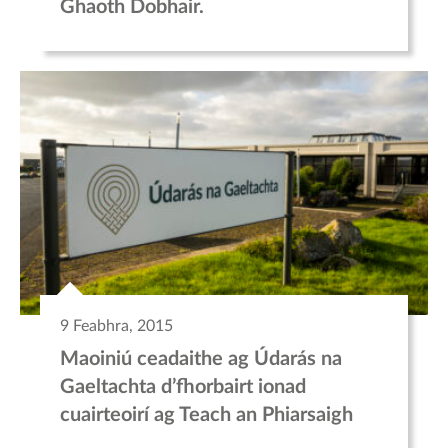
Ghaoth Dobhair.
9 Feabhra, 2015
Maoiniú ceadaithe ag Údarás na
Gaeltachta d’fhorbairt ionad
cuairteoirí ag Teach an Phiarsaigh