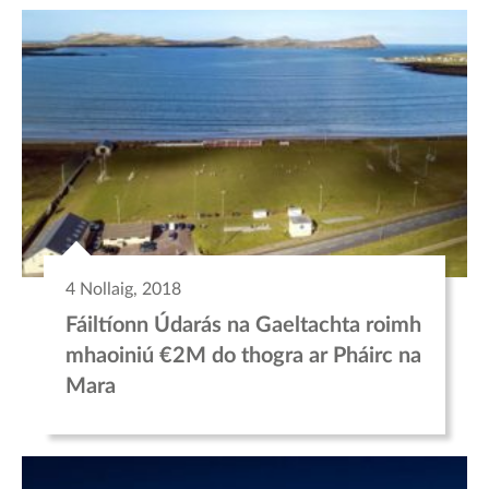
4 Nollaig, 2018
Fáiltíonn Údarás na Gaeltachta roimh
mhaoiniú €2M do thogra ar Pháirc na
Mara