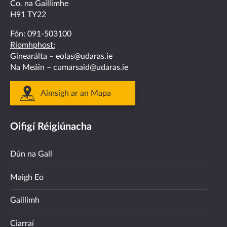
Co. na Gaillimhe
H91 TY22
Fón:
091-503100
Ríomhphost:
Ginearálta –
eolas@udaras.ie
Na Meáin –
cumarsaid@udaras.ie
Aimsigh ar an Mapa
Oifigí Réigiúnacha
Dún na Gall
Maigh Eo
Gaillimh
Ciarraí