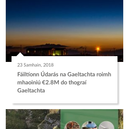
23 Samhain, 2018
Fáiltíonn Údarás na Gaeltachta roimh
mhaoiniú €2.8M do thograí
Gaeltachta