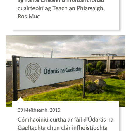
ag Fáilte Éireann d’fhorbairt ionad
cuairteoirí ag Teach an Phiarsaigh,
Ros Muc
23 Meitheamh, 2015
Cómhaoiniú curtha ar fáil d’Údarás na
Gaeltachta chun clár infheistíochta