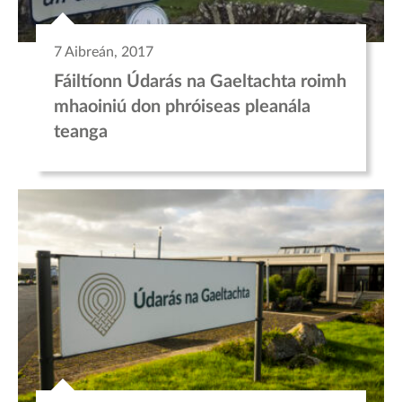
7 Aibreán, 2017
Fáiltíonn Údarás na Gaeltachta roimh
mhaoiniú don phróiseas pleanála
teanga