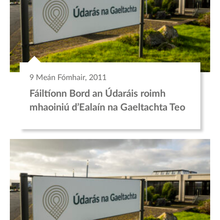
9 Meán Fómhair, 2011
Fáiltíonn Bord an Údaráis roimh
mhaoiniú d’Ealaín na Gaeltachta Teo