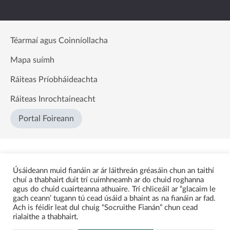
Téarmaí agus Coinníollacha
Mapa suímh
Ráiteas Príobháideachta
Ráiteas Inrochtaineacht
Portal Foireann
Úsáideann muid fianáin ar ár láithreán gréasáin chun an taithí
chuí a thabhairt duit trí cuimhneamh ar do chuid roghanna
agus do chuid cuairteanna athuaire. Trí chliceáil ar “glacaim le
gach ceann’ tugann tú cead úsáid a bhaint as na fianáin ar fad.
Ach is féidir leat dul chuig “Socruithe Fianán” chun cead
rialaithe a thabhairt.