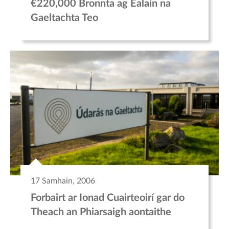
€220,000 Bronnta ag Ealaín na
Gaeltachta Teo
17 Samhain, 2006
Forbairt ar Ionad Cuairteoirí gar do
Theach an Phiarsaigh aontaithe