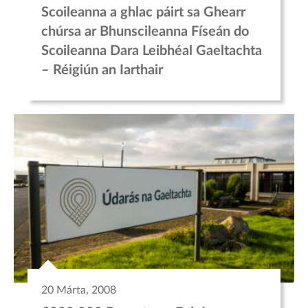
Scoileanna a ghlac páirt sa Ghearr
chúrsa ar Bhunscileanna Físeán do
Scoileanna Dara Leibhéal Gaeltachta
– Réigiún an Iarthair
20 Márta, 2008