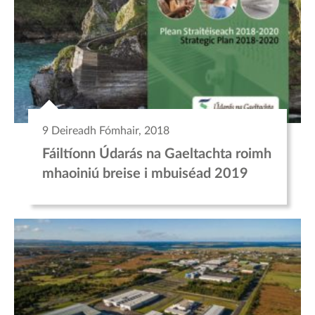
9 Deireadh Fómhair, 2018
Fáiltíonn Údarás na Gaeltachta roimh
mhaoiniú breise i mbuiséad 2019