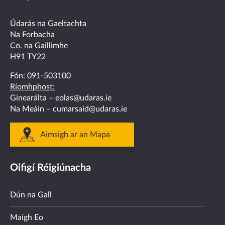
on
on
on
on
on
facebook
twitter
linkedin
instagram
youtube
Údarás na Gaeltachta
Na Forbacha
Co. na Gaillimhe
H91 TY22
Fón:
091-503100
Ríomhphost:
Ginearálta –
eolas@udaras.ie
Na Meáin –
cumarsaid@udaras.ie
Aimsigh ar an Mapa
Oifigí Réigiúnacha
Dún na Gall
Maigh Eo