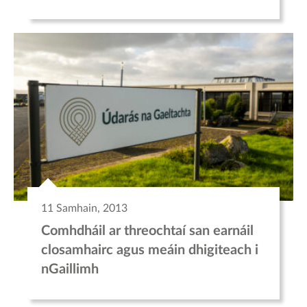
11 Samhain, 2013
Comhdháil ar threochtaí san earnáil
closamhairc agus meáin dhigiteach i
nGaillimh