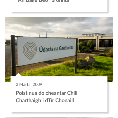
“An Baile Beo” bronnta
2 Márta, 2009
Poist nua do cheantar Chill
Charthaigh i dTír Chonaill