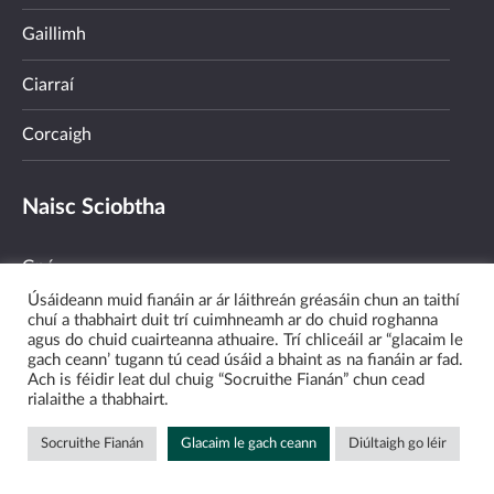
Gaillimh
Ciarraí
Corcaigh
Naisc Sciobtha
Gnó
Úsáideann muid fianáin ar ár láithreán gréasáin chun an taithí
Fostaíocht & Oiliúint
chuí a thabhairt duit trí cuimhneamh ar do chuid roghanna
agus do chuid cuairteanna athuaire. Trí chliceáil ar “glacaim le
gach ceann’ tugann tú cead úsáid a bhaint as na fianáin ar fad.
Pobal
Ach is féidir leat dul chuig “Socruithe Fianán” chun cead
rialaithe a thabhairt.
An Ghaeilge & An Ghaeltacht
Socruithe Fianán
Glacaim le gach ceann
Diúltaigh go léir
Faoin Údarás