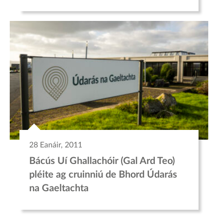
28 Eanáir, 2011
Bácús Uí Ghallachóir (Gal Ard Teo)
pléite ag cruinniú de Bhord Údarás
na Gaeltachta