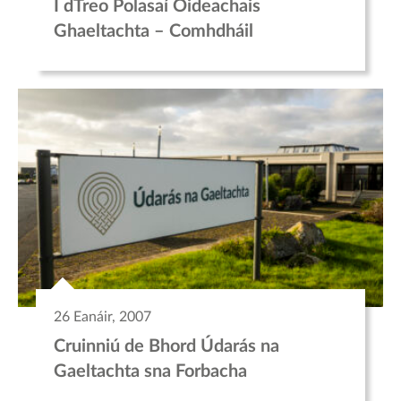
I dTreo Polasaí Oideachais
Ghaeltachta – Comhdháil
26 Eanáir, 2007
Cruinniú de Bhord Údarás na
Gaeltachta sna Forbacha