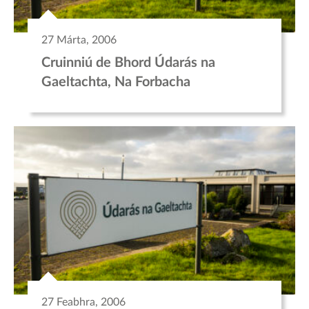
27 Márta, 2006
Cruinniú de Bhord Údarás na
Gaeltachta, Na Forbacha
27 Feabhra, 2006