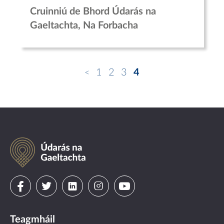
Cruinniú de Bhord Údarás na
Gaeltachta, Na Forbacha
1
2
3
4
Údarás
na
Gaeltachta
Visit
Visit
Visit
Visit
Visit
us
us
us
us
us
Teagmháil