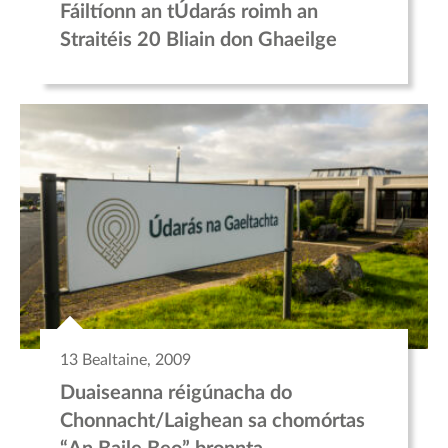
Fáiltíonn an tÚdarás roimh an
Straitéis 20 Bliain don Ghaeilge
13 Bealtaine, 2009
Duaiseanna réigúnacha do
Chonnacht/Laighean sa chomórtas