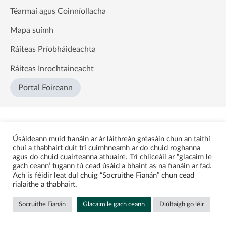
Téarmaí agus Coinníollacha
Mapa suímh
Ráiteas Príobháideachta
Ráiteas Inrochtaineacht
Portal Foireann
Úsáideann muid fianáin ar ár láithreán gréasáin chun an taithí
chuí a thabhairt duit trí cuimhneamh ar do chuid roghanna
agus do chuid cuairteanna athuaire. Trí chliceáil ar “glacaim le
gach ceann’ tugann tú cead úsáid a bhaint as na fianáin ar fad.
Ach is féidir leat dul chuig “Socruithe Fianán” chun cead
rialaithe a thabhairt.
Socruithe Fianán
Glacaim le gach ceann
Diúltaigh go léir