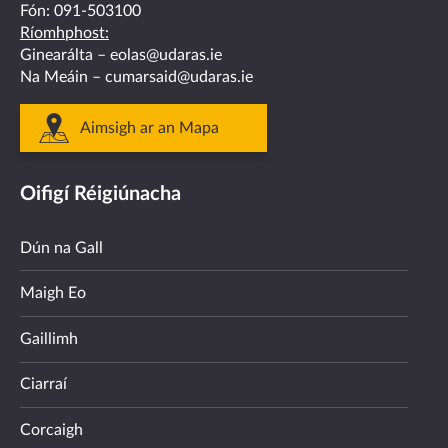
Fón:
091-503100
Ríomhphost:
Ginearálta –
eolas@udaras.ie
Na Meáin –
cumarsaid@udaras.ie
Aimsigh ar an Mapa
Oifigí Réigiúnacha
Dún na Gall
Maigh Eo
Gaillimh
Ciarraí
Corcaigh