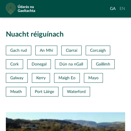
Údarás
Aistrigh
Chang
GA
EN
na
go
langu
Gaeltachta
Gaeilge
to
Englis
Nuacht réiguínach
Gach rud
An Mhí
Ciarraí
Corcaigh
Cork
Donegal
Dún na nGall
Gaillimh
Galway
Kerry
Maigh Eo
Mayo
Meath
Port Láirge
Waterford