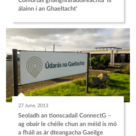
Comórtas grianghrafadóireachta ‘Is
álainn í an Ghaeltacht’
27 June, 2013
Seoladh an tionscadail ConnectG –
ag obair le chéile chun an méid is mó
a fháil as ár dteangacha Gaeilge