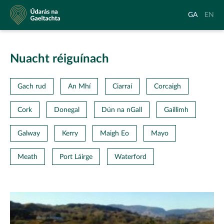
Údarás
Aistrigh
Chang
GA
EN
na
go
langu
Gaeltachta
Gaeilge
to
Englis
Nuacht réiguínach
Gach rud
An Mhí
Ciarraí
Corcaigh
Cork
Donegal
Dún na nGall
Gaillimh
Galway
Kerry
Maigh Eo
Mayo
Meath
Port Láirge
Waterford