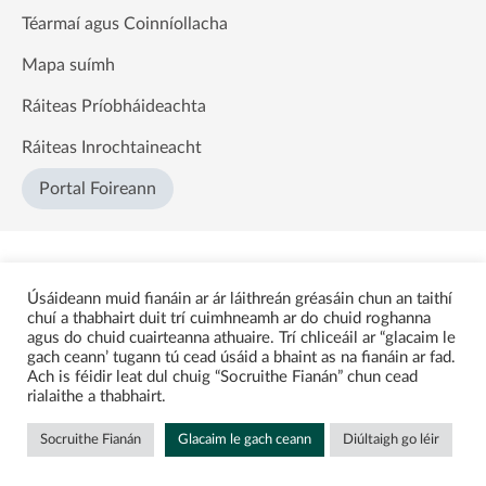
Téarmaí agus Coinníollacha
Mapa suímh
Ráiteas Príobháideachta
Ráiteas Inrochtaineacht
Portal Foireann
Úsáideann muid fianáin ar ár láithreán gréasáin chun an taithí
chuí a thabhairt duit trí cuimhneamh ar do chuid roghanna
agus do chuid cuairteanna athuaire. Trí chliceáil ar “glacaim le
gach ceann’ tugann tú cead úsáid a bhaint as na fianáin ar fad.
Ach is féidir leat dul chuig “Socruithe Fianán” chun cead
rialaithe a thabhairt.
Socruithe Fianán
Glacaim le gach ceann
Diúltaigh go léir