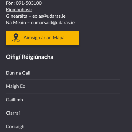
Fón:
091-503100
Ríomhphost:
Ginearálta –
eolas@udaras.ie
Na Meáin –
cumarsaid@udaras.ie
Aimsigh ar an Mapa
Oifigí Réigiúnacha
Dún na Gall
Maigh Eo
Gaillimh
Ciarraí
Corcaigh