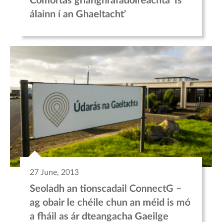
Comórtas grianghrafadóireachta ‘Is
álainn í an Ghaeltacht’
27 June, 2013
Seoladh an tionscadail ConnectG –
ag obair le chéile chun an méid is mó
a fháil as ár dteangacha Gaeilge