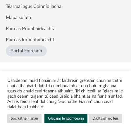
Téarmaí agus Coinníollacha
Mapa suímh
Ráiteas Príobháideachta
Ráiteas Inrochtaineacht
Portal Foireann
Úsáideann muid fianáin ar ár láithreán gréasáin chun an taithí
chuí a thabhairt duit trí cuimhneamh ar do chuid roghanna
agus do chuid cuairteanna athuaire. Trí chliceáil ar “glacaim le
gach ceann’ tugann tú cead úsáid a bhaint as na fianáin ar fad.
Ach is féidir leat dul chuig “Socruithe Fianán” chun cead
rialaithe a thabhairt.
Socruithe Fianán
Glacaim le gach ceann
Diúltaigh go léir