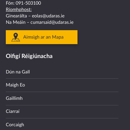
Fón:
091-503100
Ríomhphost:
Ginearálta –
eolas@udaras.ie
Na Meáin –
cumarsaid@udaras.ie
Aimsigh ar an Mapa
Oifigí Réigiúnacha
Dún na Gall
Maigh Eo
Gaillimh
Ciarraí
Corcaigh