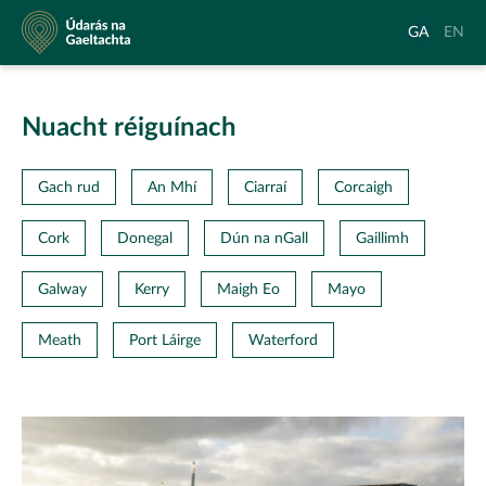
Údarás
Aistrigh
Chang
GA
EN
na
go
langu
Gaeltachta
Gaeilge
to
Englis
Nuacht réiguínach
Gach rud
An Mhí
Ciarraí
Corcaigh
Cork
Donegal
Dún na nGall
Gaillimh
Galway
Kerry
Maigh Eo
Mayo
Meath
Port Láirge
Waterford