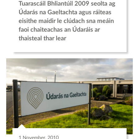
Tuarascáil Bhliantúil 2009 seolta ag
Údarás na Gaeltachta agus ráiteas
eisithe maidir le clúdach sna meáin
faoi chaiteachas an Údaráis ar
thaisteal thar lear
1 November, 2010