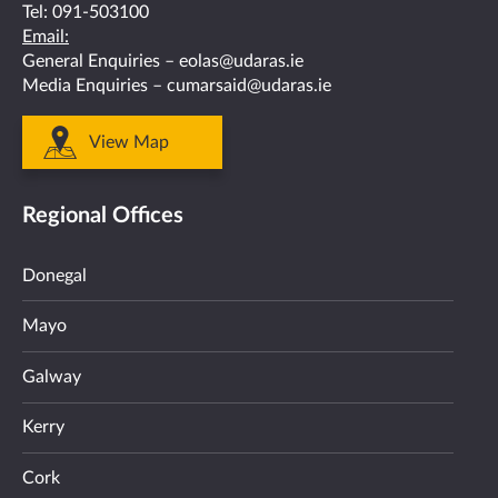
Tel:
091-503100
Email:
General Enquiries –
eolas@udaras.ie
Media Enquiries –
cumarsaid@udaras.ie
View Map
Regional Offices
Donegal
Mayo
Galway
Kerry
Cork