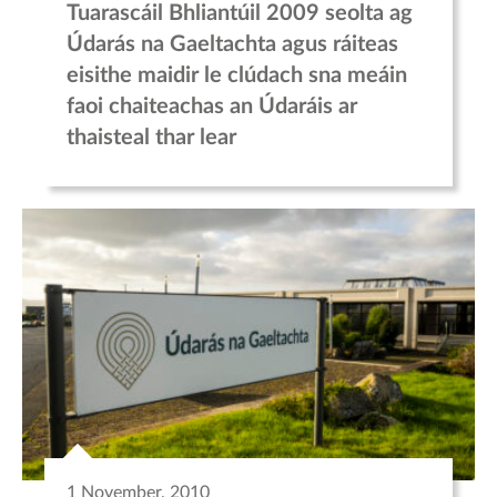
Tuarascáil Bhliantúil 2009 seolta ag
Údarás na Gaeltachta agus ráiteas
eisithe maidir le clúdach sna meáin
faoi chaiteachas an Údaráis ar
thaisteal thar lear
1 November, 2010