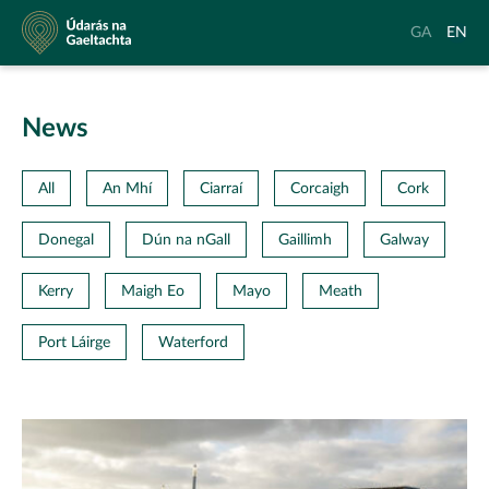
Údarás
Aistrigh
Chang
GA
EN
na
go
langu
Gaeltachta
Gaeilge
to
Englis
News
All
An Mhí
Ciarraí
Corcaigh
Cork
Donegal
Dún na nGall
Gaillimh
Galway
Kerry
Maigh Eo
Mayo
Meath
Port Láirge
Waterford