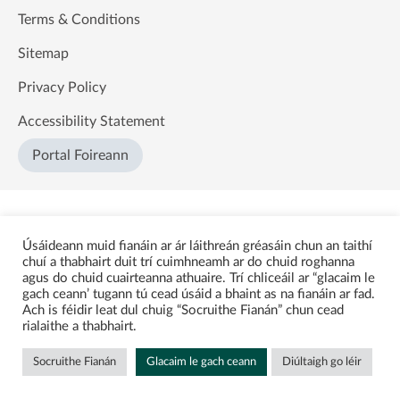
Terms & Conditions
Sitemap
Privacy Policy
Accessibility Statement
Portal Foireann
Úsáideann muid fianáin ar ár láithreán gréasáin chun an taithí
chuí a thabhairt duit trí cuimhneamh ar do chuid roghanna
agus do chuid cuairteanna athuaire. Trí chliceáil ar “glacaim le
gach ceann’ tugann tú cead úsáid a bhaint as na fianáin ar fad.
Ach is féidir leat dul chuig “Socruithe Fianán” chun cead
rialaithe a thabhairt.
Socruithe Fianán
Glacaim le gach ceann
Diúltaigh go léir