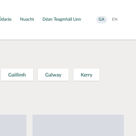
Údarás
Nuacht
Déan Teagmháil Linn
Aistrigh
Change
GA
EN
go
language
Gaeilge
to
English
Gaillimh
Galway
Kerry