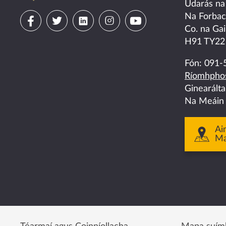
Údarás na
Visit
Visit
Visit
Visit
Visit
Na Forba
Co. na Gai
us
us
us
us
us
H91 TY22
on
on
on
on
on
Fón:
091-
Ríomhphos
facebook
twitter
linkedin
instagram
youtube
Ginearált
Na Meáin
Ai
M