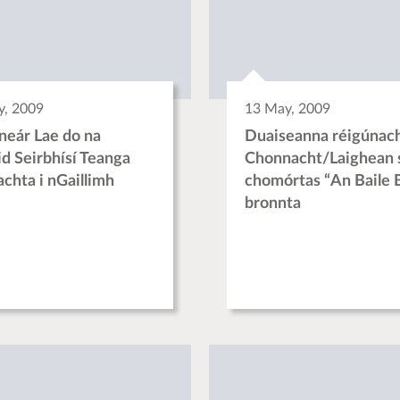
y, 2009
13 May, 2009
neár Lae do na
Duaiseanna réigúnac
id Seirbhísí Teanga
Chonnacht/Laighean 
achta i nGaillimh
chomórtas “An Baile 
bronnta