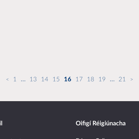
1
…
13
14
15
16
17
18
19
…
21
l
Oifigí Réigiúnacha