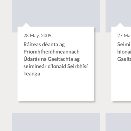
28 May, 2009
27 Ma
Ráiteas déanta ag
Seimi
Príomhfheidhmeannach
hIona
Údarás na Gaeltachta ag
Gaelt
seimineár d’Ionaid Seirbhísí
Teanga