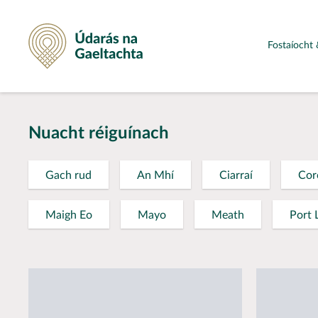
Údarás na Gaeltachta
Fostaíocht 
Nuacht réiguínach
Gach rud
An Mhí
Ciarraí
Cor
Maigh Eo
Mayo
Meath
Port 