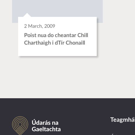
2 March, 2009
Poist nua do cheantar Chill
Charthaigh i dTír Chonaill
Údarás na Gaeltachta
Teagmhái