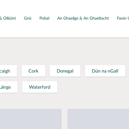
& Oiliúint
Gnó
Pobal
An Ghaeilge & An Ghaeltacht
Faoin 
caigh
Cork
Donegal
Dún na nGall
Láirge
Waterford