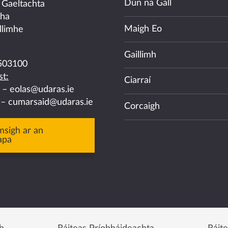
Dún na Gall
 Gaeltachta
cha
Maigh Eo
llimhe
Gaillimh
503100
t:
Ciarraí
a –
eolas@udaras.ie
 –
cumarsaid@udaras.ie
Corcaigh
msigh ar an
apa