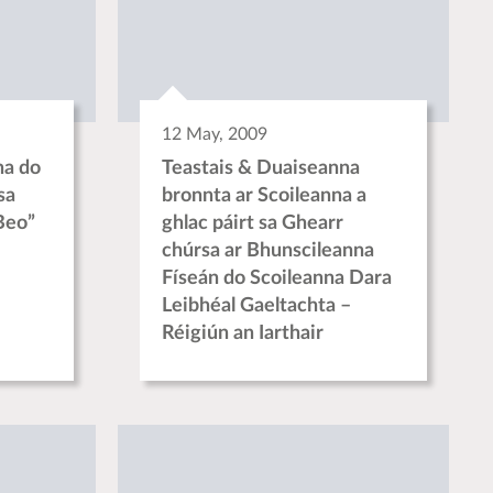
12 May, 2009
ha do
Teastais & Duaiseanna
sa
bronnta ar Scoileanna a
Beo”
ghlac páirt sa Ghearr
chúrsa ar Bhunscileanna
Físeán do Scoileanna Dara
Leibhéal Gaeltachta –
Réigiún an Iarthair