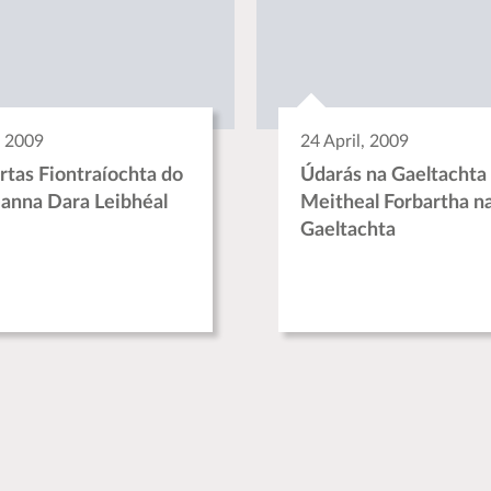
, 2009
24 April, 2009
tas Fiontraíochta do
Údarás na Gaeltachta
eanna Dara Leibhéal
Meitheal Forbartha n
Gaeltachta