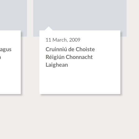
11 March, 2009
 agus
Cruinniú de Choiste
a
Réigiún Chonnacht
Laighean