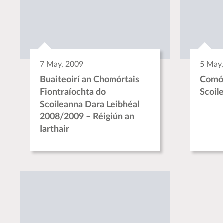
7 May, 2009
5 May
Buaiteoirí an Chomórtais
Comór
Fiontraíochta do
Scoil
Scoileanna Dara Leibhéal
2008/2009 – Réigiún an
Iarthair