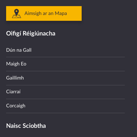
Aimsigh ar an Mapa
Oifigí Réigiúnacha
Dún na Gall
Maigh Eo
Gaillimh
Ciarraí
Corcaigh
Naisc Sciobtha