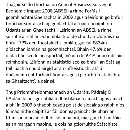
Thagair sé do thorthaí ón Annual Business Survey of
Economic Impact 2008 (ABSEI) a rinne Forfás i
gcomhlachtaí Gaeltachta in 2009 agus a léiríonn go bhfuil
tionchar suntasach ag gnólachtaí a fuair cúnaimh ón
Údarás ar an Ghaeltacht. “Léiríonn an ABSEI, a rinne
suirbhé ar chliant-chomhlachtaí de chuid an Údaráis ina
bhfuil 79% den fhostaíocht iomlán, gur fiú €834m
díolachán iomlán na gcomhlachtaí. Bhain 47.6% den
díolachán seo le heaspórtáil, méadú de 9.4% ar an mbliain
roimhe sin. Léiríonn na staitisticí seo go bhfuil an Stát ag
fáil luach a chuid airgid ar an infheistíocht atá á
dhéanamh i bhforbairt fiontar agus i gcruthú fostaíochta
sa Ghaeltacht”, a deir sé.
Thug Príomhfheidhmeannach an Údaráis, Pádraig Ó
hAoláin le fios gur bhliain dhúshlánach amach agus amach
a bhí in 2009 ó thaobh ceadú poist de siocair go raibh níos
lú maoinithe caipitil ar fáil don eagraíocht de bharr an
titim san ioncam ó dhíol sócmhainní, mar gur thit an tóin
as an margadh maoine, le cois na gciorruithe Státchiste.