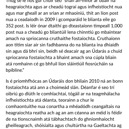
Thug sé le fios gur chuir seo “srian an-mhór ar obair na
heagraíochta agus ar cheadú tograí agus infheistíocht nua
agus mar gheall ar an srian ar mhaoiniú, thit an líon post
nua a ceadaíodh in 2009 i gcomparáid le blianta eile go
352 post. Is léir ónar dtaithí go dteastaíonn timpeall 1,000
post nua a cheadú go bliantúil lena chinntiú go mbaintear
amach na spriocanna cruthaithe fostaíochta. Cruthaíonn
aon titim siar air sin fadhbanna do na blianta ina dhiaidh
sin agus dá bhrí sin, beidh sé deacair ag an Údarás a chuid
spriocanna fostaíochta a bhaint amach sna cúpla bliain
atá romhainn cé go bhfuil líon sláintiúil fiosrúcháin sa
bpíblíne.”
Is é príomhfhócas an Údaráis don bhliain 2010 ná an bonn
fostaíochta atá ann a choimeád slán. Déanfar é seo trí
oibriú go dlúth le comhlachtaí, tógáil ar na teagmhálacha
infheistíochta atá déanta, teorainn a chur le
comhaontuithe nua conartha a mhéadódh ceangaltais na
heagraíochta reatha ach ag an am céanna an méid is féidir
de na tionscnaimh atá tábhachtach do ghníomhaíocht
gheilleagrach, shóisialta agus chultúrtha na Gaeltachta ag