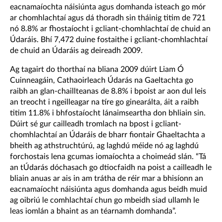
eacnamaíochta náisiúnta agus domhanda isteach go mór
ar chomhlachtaí agus dá thoradh sin tháinig titim de 721
nó 8.8% ar fhostaíocht i gcliant-chomhlachtaí de chuid an
Údaráis. Bhí 7,472 duine fostaithe i gcliant-chomhlachtaí
de chuid an Údaráis ag deireadh 2009.
Ag tagairt do thorthaí na bliana 2009 dúirt Liam Ó
Cuinneagáin, Cathaoirleach Údarás na Gaeltachta go
raibh an glan-chaillteanas de 8.8% i bpoist ar aon dul leis
an treocht i ngeilleagar na tíre go ginearálta, áit a raibh
titim 11.8% i bhfostaíocht lánaimseartha don bhliain sin.
Dúirt sé gur cailleadh tromlach na bpost i gcliant-
chomhlachtaí an Údaráis de bharr fiontair Ghaeltachta a
bheith ag athstruchtúrú, ag laghdú méide nó ag laghdú
forchostais lena gcumas iomaíochta a choimeád slán. “Tá
an tÚdarás dóchasach go dtiocfaidh na poist a cailleadh le
bliain anuas ar ais in am trátha de réir mar a bhisíonn an
eacnamaíocht náisiúnta agus domhanda agus beidh muid
ag oibriú le comhlachtaí chun go mbeidh siad ullamh le
leas iomlán a bhaint as an téarnamh domhanda”.