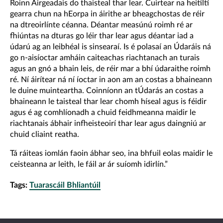
Roinn Airgeadais do thaisteal thar lear. Cuirtear na heitiltí
gearra chun na hEorpa in áirithe ar bheagchostas de réir
na dtreoirlínte céanna. Déantar measúnú roimh ré ar
fhiúntas na dturas go léir thar lear agus déantar iad a
údarú ag an leibhéal is sinsearaí. Is é polasaí an Údaráis ná
go n-aisíoctar amháin caiteachas riachtanach an turais
agus an gnó a bhain leis, de réir mar a bhí údaraithe roimh
ré. Ní áirítear ná ní íoctar in aon am an costas a bhaineann
le duine muinteartha. Coinníonn an tÚdarás an costas a
bhaineann le taisteal thar lear chomh híseal agus is féidir
agus é ag comhlíonadh a chuid feidhmeanna maidir le
riachtanais ábhair infheisteoirí thar lear agus daingniú ar
chuid cliaint reatha.
Tá ráiteas iomlán faoin ábhar seo, ina bhfuil eolas maidir le
ceisteanna ar leith, le fáil ar ár suíomh idirlín.”
Tags:
Tuarascáil Bhliantúil