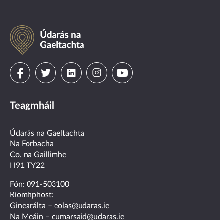
Údarás
na
Gaeltachta
Visit
Visit
Visit
Visit
Visit
us
us
us
us
us
Teagmháil
on
on
on
on
on
facebook
twitter
linkedin
instagram
youtube
Údarás na Gaeltachta
Na Forbacha
Co. na Gaillimhe
H91 TY22
Fón:
091-503100
Ríomhphost:
Ginearálta –
eolas@udaras.ie
Na Meáin –
cumarsaid@udaras.ie