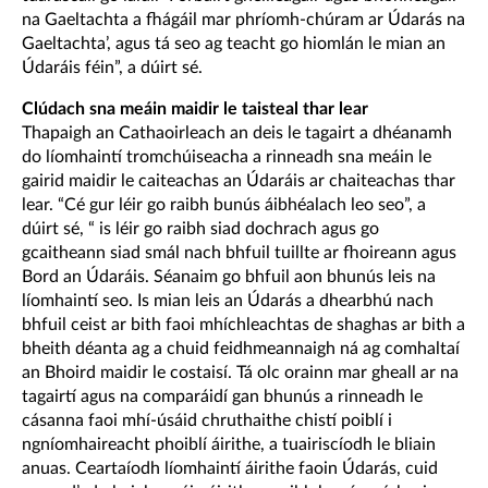
na Gaeltachta a fhágáil mar phríomh-chúram ar Údarás na
Gaeltachta’, agus tá seo ag teacht go hiomlán le mian an
Údaráis féin”, a dúirt sé.
Clúdach sna meáin maidir le taisteal thar lear
Thapaigh an Cathaoirleach an deis le tagairt a dhéanamh
do líomhaintí tromchúiseacha a rinneadh sna meáin le
gairid maidir le caiteachas an Údaráis ar chaiteachas thar
lear. “Cé gur léir go raibh bunús áibhéalach leo seo”, a
dúirt sé, “ is léir go raibh siad dochrach agus go
gcaitheann siad smál nach bhfuil tuillte ar fhoireann agus
Bord an Údaráis. Séanaim go bhfuil aon bhunús leis na
líomhaintí seo. Is mian leis an Údarás a dhearbhú nach
bhfuil ceist ar bith faoi mhíchleachtas de shaghas ar bith a
bheith déanta ag a chuid feidhmeannaigh ná ag comhaltaí
an Bhoird maidir le costaisí. Tá olc orainn mar gheall ar na
tagairtí agus na comparáidí gan bhunús a rinneadh le
cásanna faoi mhí-úsáid chruthaithe chistí poiblí i
ngníomhaireacht phoiblí áirithe, a tuairiscíodh le bliain
anuas. Ceartaíodh líomhaintí áirithe faoin Údarás, cuid