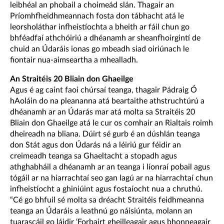
leibhéal an phobail a choimeád slán. Thagair an
Príomhfheidhmeannach fosta don tábhacht atá le
leorsholáthar infheistíochta a bheith ar fáil chun go
bhféadfaí athchóiriú a dhéanamh ar sheanfhoirgintí de
chuid an Údaráis ionas go mbeadh siad oiriúnach le
fiontair nua-aimseartha a mhealladh.
An Straitéis 20 Bliain don Ghaeilge
Agus é ag caint faoi chúrsaí teanga, thagair Pádraig Ó
hAoláin do na pleananna atá beartaithe athstruchtúrú a
dhéanamh ar an Údarás mar atá molta sa Straitéis 20
Bliain don Ghaeilge atá le cur os comhair an Rialtais roimh
dheireadh na bliana. Dúirt sé gurb é an dúshlán teanga
don Stát agus don Údarás ná a léiriú gur féidir an
creimeadh teanga sa Ghaeltacht a stopadh agus
athghabháil a dhéanamh ar an teanga i líonraí pobail agus
tógáil ar na hiarrachtaí seo gan lagú ar na hiarrachtaí chun
infheistíocht a ghiniúint agus fostaíocht nua a chruthú.
“Cé go bhfuil sé molta sa dréacht Straitéis feidhmeanna
teanga an Údaráis a leathnú go náisiúnta, molann an
tuarascáil go láidir ‘Forbairt gheilleagair agus bhonneagair