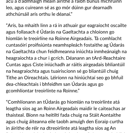
acu a d’admhaigh meáin áirithe a raibh bunús míchruinn
leo, agus cuireann sé as go mór dúinn gur dearnadh
athchúrsáil arís orthu le déanaí.”
“Arís, ba mhaith linn a rá in athuair gur eagraíocht oscailte
agus follasach é Údarás na Gaeltachta a chloíonn go
hiomlán le treoirlíne na Roinne Airgeadais. Tá comhlacht
cuntasóirí proifisiúnta neamhspleách fostaithe ag Údarás
na Gaeltachta chun feidhmeanna iniúchta inmheánaigh na
heagraíochta a chur i gcrích. Déanann an tArd-Reachtaire
Cuntas agus Ciste iniúchadh ar ráitis airgeadais bhliantúil
na heagraíochta agus tuairiscíonn sé go bliantúil chuig
Tithe an Oireachtais. Léiríonn na hiniúchtaí seo go bhfuil
dea-chleachtais i bhfeidhm san Údarás agus go
gcomhlíontar treoirlínte na Roinne.”
“Comhlíonann an tÚdarás go hiomlán na treoirlínte atá
leagtha síos ag an Roinn Airgeadais maidir le caiteachas ar
thaisteal. Bíonn na heitiltí fada chuig na Stáit Aontaithe
agus chuig áiteanna eile taobh amuigh den Eoraip curtha
in áirithe de réir na dtreoirlínte atá leagtha síos ag An