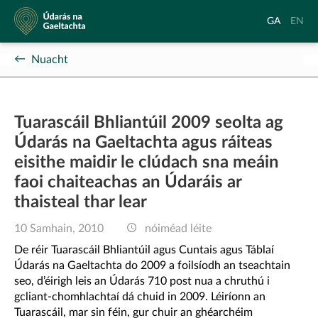
Údarás
Aistrigh
Chang
GA
EN
na
go
langu
Gaeltachta
Gaeilge
to
Nuacht
Englis
Tuarascáil Bhliantúil 2009 seolta ag
Údarás na Gaeltachta agus ráiteas
eisithe maidir le clúdach sna meáin
faoi chaiteachas an Údaráis ar
thaisteal thar lear
10 Samhain, 2010
nóiméad léite
De réir Tuarascáil Bhliantúil agus Cuntais agus Táblaí
Údarás na Gaeltachta do 2009 a foilsíodh an tseachtain
seo, d’éirigh leis an Údarás 710 post nua a chruthú i
gcliant-chomhlachtaí dá chuid in 2009. Léiríonn an
Tuarascáil, mar sin féin, gur chuir an ghéarchéim