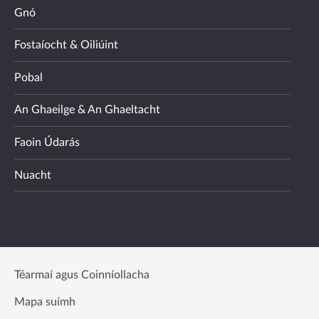
Gnó
Fostaíocht & Oiliúint
Pobal
An Ghaeilge & An Ghaeltacht
Faoin Údarás
Nuacht
Téarmaí agus Coinníollacha
Mapa suímh