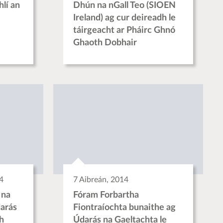
hlí an
Dhún na nGall Teo (SIOEN
Ireland) ag cur deireadh le
táirgeacht ar Pháirc Ghnó
Ghaoth Dobhair
4
7 Aibreán, 2014
 na
Fóram Forbartha
darás
Fiontraíochta bunaithe ag
h
Údarás na Gaeltachta le