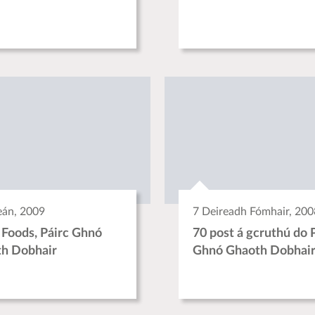
eán, 2009
7 Deireadh Fómhair, 200
 Foods, Páirc Ghnó
70 post á gcruthú do 
h Dobhair
Ghnó Ghaoth Dobhai