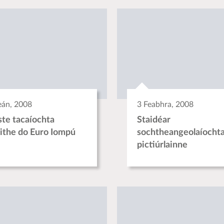
eán, 2008
3 Feabhra, 2008
ste tacaíochta
Staidéar
ithe do Euro Iompú
sochtheangeolaíochta
pictiúrlainne