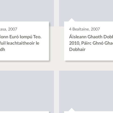
asa, 2007
4 Bealtaine, 2007
íonn Euró Iompú Teo.
Áisleann Ghaoth Dob
uil leachtaitheoir le
2010, Páirc Ghnó Gha
adh
Dobhair