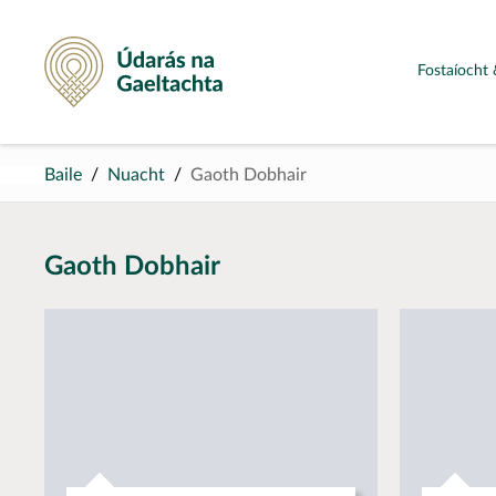
Údarás na Gaeltachta
Fostaíocht 
Baile
Nuacht
Gaoth Dobhair
Gaoth Dobhair