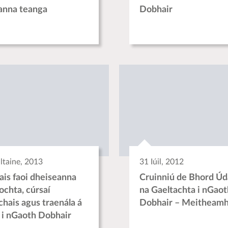
anna teanga
Dobhair
ltaine, 2013
31 Iúil, 2012
lais faoi dheiseanna
Cruinniú de Bhord Úd
ochta, cúrsaí
na Gaeltachta i nGaot
chais agus traenála á
Dobhair – Meitheam
 i nGaoth Dobhair