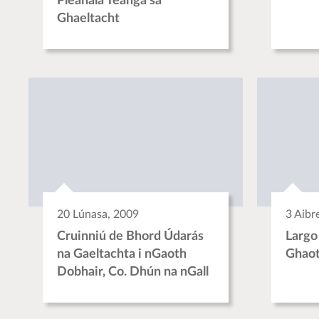
Pleanála Teanga sa
Ghaeltacht
20 Lúnasa, 2009
3 Aibr
Cruinniú de Bhord Údarás
Largo
na Gaeltachta i nGaoth
Ghaot
Dobhair, Co. Dhún na nGall