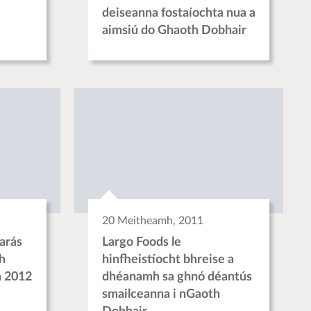
deiseanna fostaíochta nua a
aimsiú do Ghaoth Dobhair
20 Meitheamh, 2011
arás
Largo Foods le
h
hinfheistíocht bhreise a
h 2012
dhéanamh sa ghnó déantús
smailceanna i nGaoth