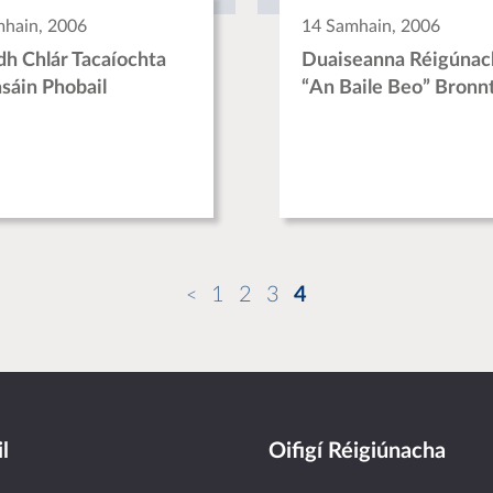
mhain, 2006
14 Samhain, 2006
dh Chlár Tacaíochta
Duaiseanna Réigúnac
sáin Phobail
“An Baile Beo” Bronn
1
2
3
4
l
Oifigí Réigiúnacha