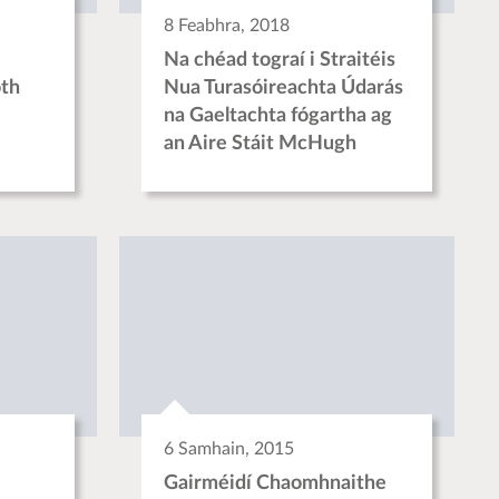
8 Feabhra, 2018
Na chéad tograí i Straitéis
oth
Nua Turasóireachta Údarás
na Gaeltachta fógartha ag
an Aire Stáit McHugh
6 Samhain, 2015
Gairméidí Chaomhnaithe