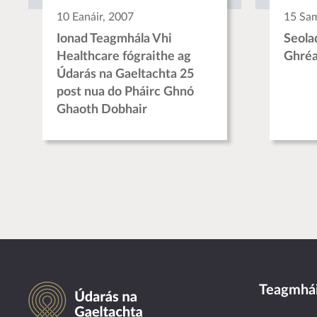
10 Eanáir, 2007
15 Sa
Ionad Teagmhála Vhi
Seola
Healthcare fógraithe ag
Ghréa
Údarás na Gaeltachta 25
post nua do Pháirc Ghnó
Ghaoth Dobhair
Údarás na Gaeltachta
Teagmhái