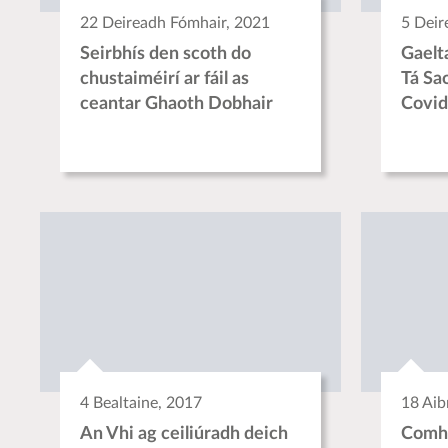
22 Deireadh Fómhair, 2021
5 Deir
Seirbhís den scoth do
Gaelt
chustaiméirí ar fáil as
Tá Sa
ceantar Ghaoth Dobhair
Covid
4 Bealtaine, 2017
18 Aib
An Vhi ag ceiliúradh deich
Comhl