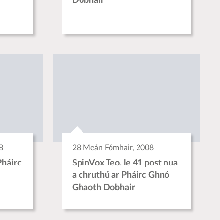
Dobhair
8
28 Meán Fómhair, 2008
Pháirc
SpinVox Teo. le 41 post nua
r
a chruthú ar Pháirc Ghnó
Ghaoth Dobhair