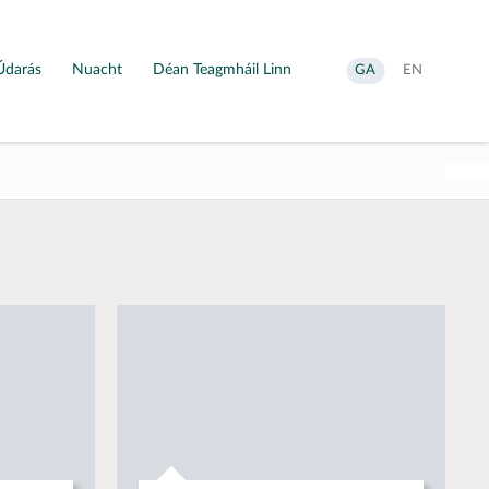
Údarás
Nuacht
Déan Teagmháil Linn
Aistrigh
Change
GA
EN
go
language
Gaeilge
to
English