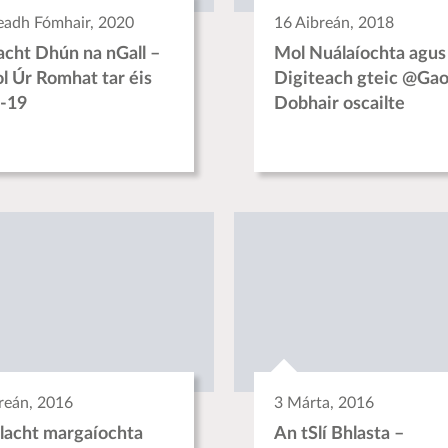
eadh Fómhair, 2020
16 Aibreán, 2018
acht Dhún na nGall –
Mol Nuálaíochta agus
ol Úr Romhat tar éis
Digiteach gteic @Ga
-19
Dobhair oscailte
reán, 2016
3 Márta, 2016
acht margaíochta
An tSlí Bhlasta –