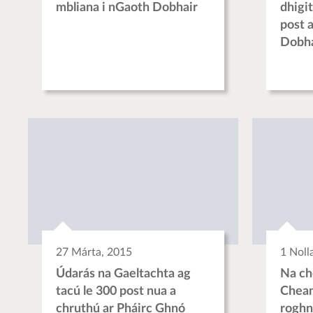
mbliana i nGaoth Dobhair
dhigi
post 
Dobha
27 Márta, 2015
1 Noll
Údarás na Gaeltachta ag
Na ch
tacú le 300 post nua a
Chean
chruthú ar Pháirc Ghnó
roghn