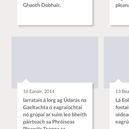
Ghaoth Dobhair.
plean
16 Eanáir, 2014
13 Bea
Iarratais á lorg ag Údarás na
Lá Eo
Gaeltachta ó eagraíochtaí
fostaí
nó grúpaí ar suim leo bheith
oidea
páirteach sa Phróiseas
eagrú