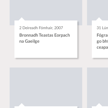
2 Deireadh Fómhair, 2007
31 Lún
Bronnadh Teastas Eorpach
Fógra
na Gaeilge
go bhf
ceap