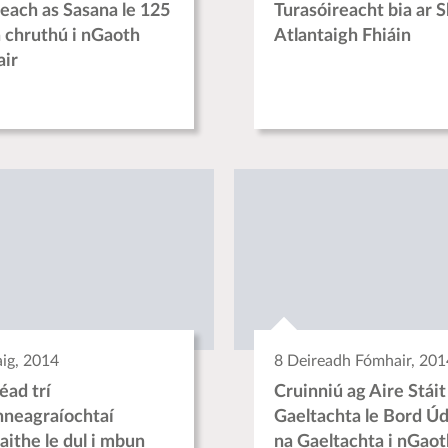
teach as Sasana le 125
Turasóireacht bia ar S
a chruthú i nGaoth
Atlantaigh Fhiáin
ir
aig, 2014
8 Deireadh Fómhair, 201
éad trí
Cruinniú ag Aire Stáit
neagraíochtaí
Gaeltachta le Bord Ú
aithe le dul i mbun
na Gaeltachta i nGaot