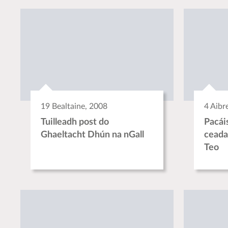
19 Bealtaine, 2008
4 Aibr
Tuilleadh post do
Pacái
Ghaeltacht Dhún na nGall
ceada
Teo