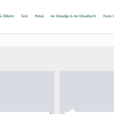
& Oiliúint
Gnó
Pobal
An Ghaeilge & An Ghaeltacht
Faoin 