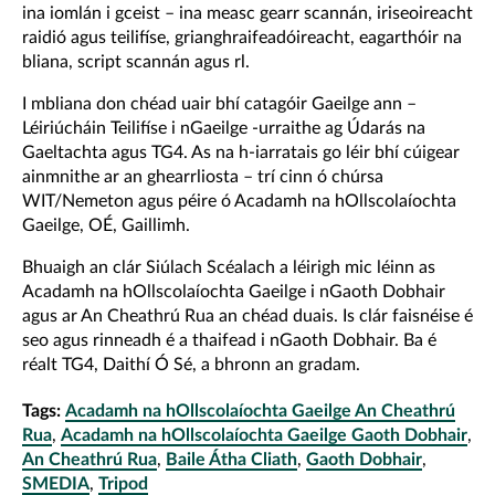
ina iomlán i gceist – ina measc gearr scannán, iriseoireacht
raidió agus teilifíse, grianghraifeadóireacht, eagarthóir na
bliana, script scannán agus rl.
I mbliana don chéad uair bhí catagóir Gaeilge ann –
Léiriúcháin Teilifíse i nGaeilge -urraithe ag Údarás na
Gaeltachta agus TG4. As na h-iarratais go léir bhí cúigear
ainmnithe ar an ghearrliosta – trí cinn ó chúrsa
WIT/Nemeton agus péire ó Acadamh na hOllscolaíochta
Gaeilge, OÉ, Gaillimh.
Bhuaigh an clár Siúlach Scéalach a léirigh mic léinn as
Acadamh na hOllscolaíochta Gaeilge i nGaoth Dobhair
agus ar An Cheathrú Rua an chéad duais. Is clár faisnéise é
seo agus rinneadh é a thaifead i nGaoth Dobhair. Ba é
réalt TG4, Daithí Ó Sé, a bhronn an gradam.
Tags:
Acadamh na hOllscolaíochta Gaeilge An Cheathrú
Rua
,
Acadamh na hOllscolaíochta Gaeilge Gaoth Dobhair
,
An Cheathrú Rua
,
Baile Átha Cliath
,
Gaoth Dobhair
,
SMEDIA
,
Tripod