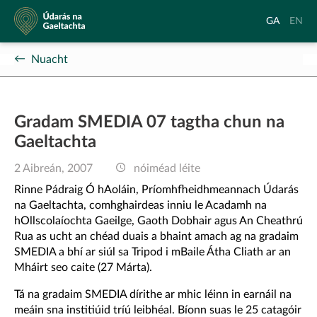
Údarás
Aistrigh
Chang
GA
EN
na
go
langu
Gaeltachta
Gaeilge
to
Nuacht
Englis
Gradam SMEDIA 07 tagtha chun na
Gaeltachta
2 Aibreán, 2007
nóiméad léite
Rinne Pádraig Ó hAoláin, Príomhfheidhmeannach Údarás
na Gaeltachta, comhghairdeas inniu le Acadamh na
hOllscolaíochta Gaeilge, Gaoth Dobhair agus An Cheathrú
Rua as ucht an chéad duais a bhaint amach ag na gradaim
SMEDIA a bhí ar siúl sa Tripod i mBaile Átha Cliath ar an
Mháirt seo caite (27 Márta).
Tá na gradaim SMEDIA dírithe ar mhic léinn in earnáil na
meáin sna institiúid tríú leibhéal. Bíonn suas le 25 catagóir