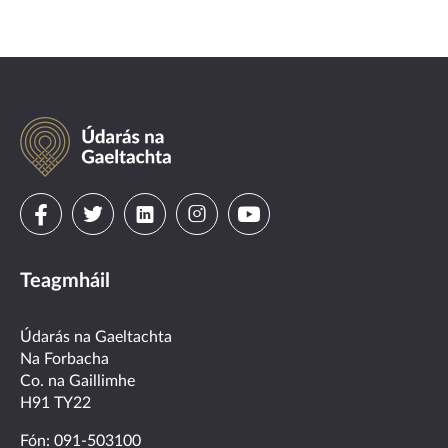
Údarás
na
Gaeltachta
Visit
Visit
Visit
Visit
Visit
us
us
us
us
us
Teagmháil
on
on
on
on
on
facebook
twitter
linkedin
instagram
youtube
Údarás na Gaeltachta
Na Forbacha
Co. na Gaillimhe
H91 TY22
Fón:
091-503100