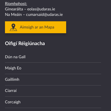
Ríomhphost:
Ginearálta –
eolas@udaras.ie
Na Meáin –
cumarsaid@udaras.ie
Aimsigh ar an Mapa
Oifigí Réigiúnacha
Dún na Gall
Maigh Eo
Gaillimh
Ciarraí
Corcaigh