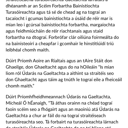
dhéanamh ar an Scéim Forbartha Bainistíochta
Turasóireachta agus tá sé de chead ag na tograí an
tacaíocht i gcumas bainistíochta a úsáid de réir mar is
mian leo i gcúrsaí bainistíochta forbartha, margaíochta
agus feidhmiúcháin de réir riachtanais agus staid
forbartha na dtograí. Forbrófar clár oiliúna foirmeálta do
na bainisteoirí a cheapfar i gcomhair le hinstitiúidí tríú
leibhéal chomh maith.
Dúirt Príomh Aoire an Rialtais agus an tAire Stáit don
Ghaeilge, don Ghaeltacht agus do na hOileáin “Is mian
liom ról Údarás na Gaeltachta a aithint sa straitéis seo
don Ghaeltacht agus táim ag tnúth le tograí eile a fheiceáil
chomh maith.”
Dúirt Príomhfheidhmeannach Údarás na Gaeltachta,
Mícheál Ó hÉanaigh, “Tá áthas orainn na chéad tograí
faoin scéim seo a fhógairt agus an maoiniú atá Údarás na
Gaeltachta a chur ar fáil do na tograí straitéiseach
turasóireachta seo. Tá forbairt na turasóireachta lárnach