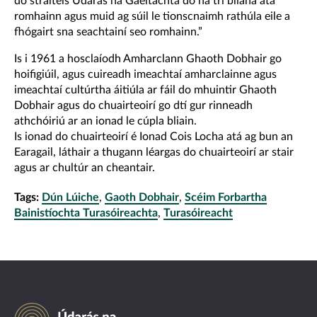
do straitéis Údarás na Gaeltachta do na trí bliana atá
romhainn agus muid ag súil le tionscnaimh rathúla eile a
fhógairt sna seachtainí seo romhainn.”
Is i 1961 a hosclaíodh Amharclann Ghaoth Dobhair go
hoifigiúil, agus cuireadh imeachtaí amharclainne agus
imeachtaí cultúrtha áitiúla ar fáil do mhuintir Ghaoth
Dobhair agus do chuairteoirí go dtí gur rinneadh
athchóiriú ar an ionad le cúpla bliain.
Is ionad do chuairteoirí é Ionad Cois Locha atá ag bun an
Earagail, láthair a thugann léargas do chuairteoirí ar stair
agus ar chultúr an cheantair.
Tags:
Dún Lúiche
,
Gaoth Dobhair
,
Scéim Forbartha
Bainistíochta Turasóireachta
,
Turasóireacht
Údarás