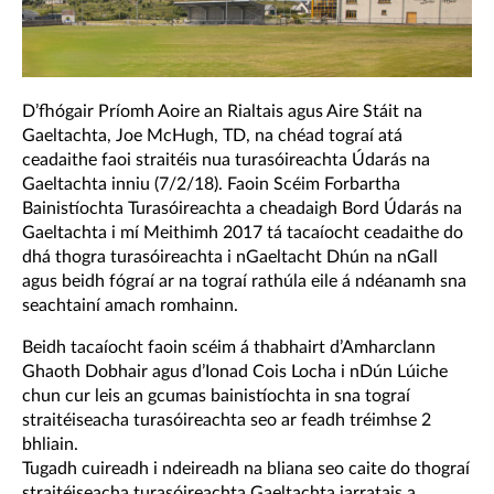
D’fhógair Príomh Aoire an Rialtais agus Aire Stáit na
Gaeltachta, Joe McHugh, TD, na chéad tograí atá
ceadaithe faoi straitéis nua turasóireachta Údarás na
Gaeltachta inniu (7/2/18). Faoin Scéim Forbartha
Bainistíochta Turasóireachta a cheadaigh Bord Údarás na
Gaeltachta i mí Meithimh 2017 tá tacaíocht ceadaithe do
dhá thogra turasóireachta i nGaeltacht Dhún na nGall
agus beidh fógraí ar na tograí rathúla eile á ndéanamh sna
seachtainí amach romhainn.
Beidh tacaíocht faoin scéim á thabhairt d’Amharclann
Ghaoth Dobhair agus d’Ionad Cois Locha i nDún Lúiche
chun cur leis an gcumas bainistíochta in sna tograí
straitéiseacha turasóireachta seo ar feadh tréimhse 2
bhliain.
Tugadh cuireadh i ndeireadh na bliana seo caite do thograí
straitéiseacha turasóireachta Gaeltachta iarratais a