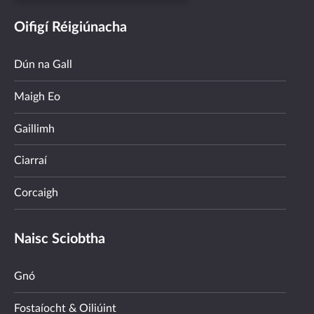
Oifigí Réigiúnacha
Dún na Gall
Maigh Eo
Gaillimh
Ciarraí
Corcaigh
Naisc Sciobtha
Gnó
Fostaíocht & Oiliúint