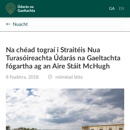
Údarás
Aistrigh
Chang
GA
EN
na
go
langu
Gaeltachta
Gaeilge
to
Nuacht
Englis
Na chéad tograí i Straitéis Nua
Turasóireachta Údarás na Gaeltachta
fógartha ag an Aire Stáit McHugh
8 Feabhra, 2018
nóiméad léite