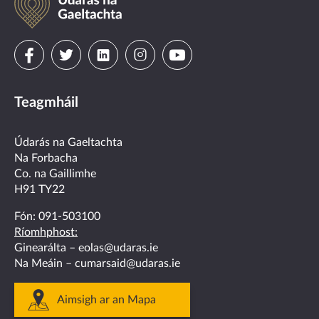
na
Gaeltachta
Visit
Visit
Visit
Visit
Visit
us
us
us
us
us
Teagmháil
on
on
on
on
on
facebook
twitter
linkedin
instagram
youtube
Údarás na Gaeltachta
Na Forbacha
Co. na Gaillimhe
H91 TY22
Fón:
091-503100
Ríomhphost:
Ginearálta –
eolas@udaras.ie
Na Meáin –
cumarsaid@udaras.ie
Aimsigh ar an Mapa