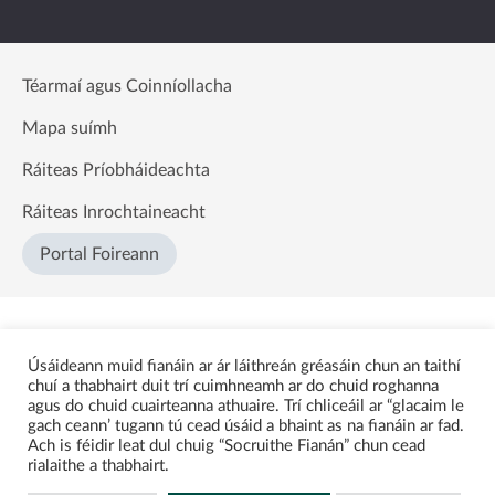
Téarmaí agus Coinníollacha
Mapa suímh
Ráiteas Príobháideachta
Ráiteas Inrochtaineacht
Portal Foireann
Úsáideann muid fianáin ar ár láithreán gréasáin chun an taithí
chuí a thabhairt duit trí cuimhneamh ar do chuid roghanna
agus do chuid cuairteanna athuaire. Trí chliceáil ar “glacaim le
gach ceann’ tugann tú cead úsáid a bhaint as na fianáin ar fad.
Ach is féidir leat dul chuig “Socruithe Fianán” chun cead
rialaithe a thabhairt.