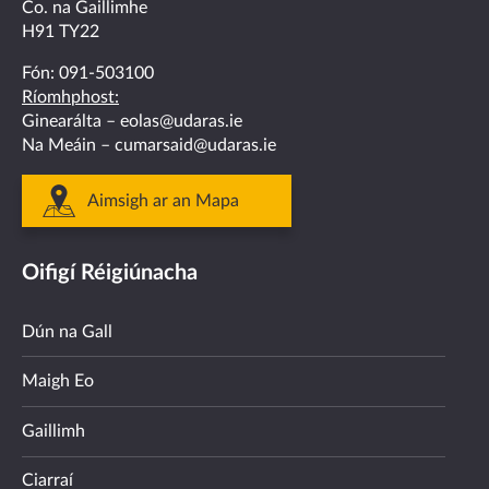
Co. na Gaillimhe
H91 TY22
Fón:
091-503100
Ríomhphost:
Ginearálta –
eolas@udaras.ie
Na Meáin –
cumarsaid@udaras.ie
Aimsigh ar an Mapa
Oifigí Réigiúnacha
Dún na Gall
Maigh Eo
Gaillimh
Ciarraí