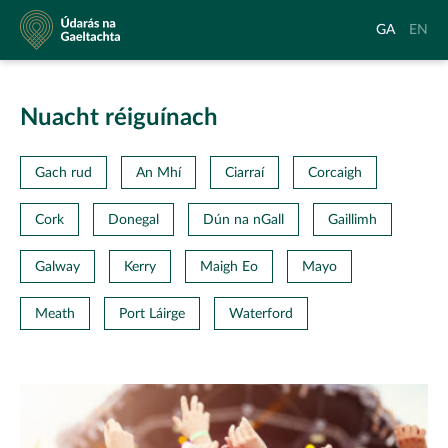
Údarás
Aistrigh
Chang
GA
EN
na
go
langu
Gaeltachta
Gaeilge
to
Englis
Nuacht réiguínach
Gach rud
An Mhí
Ciarraí
Corcaigh
Cork
Donegal
Dún na nGall
Gaillimh
Galway
Kerry
Maigh Eo
Mayo
Meath
Port Láirge
Waterford