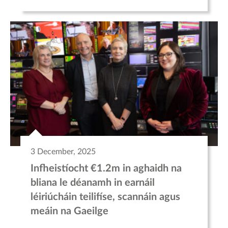
3 December, 2025
Infheistíocht €1.2m in aghaidh na
bliana le déanamh in earnáil
léiriúcháin teilifíse, scannáin agus
meáin na Gaeilge