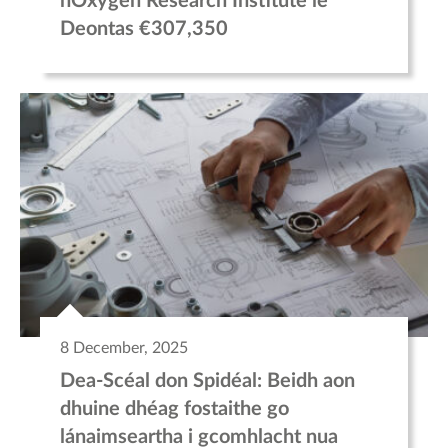
hOxygen Research Institute le
Deontas €307,350
8 December, 2025
Dea-Scéal don Spidéal: Beidh aon
dhuine dhéag fostaithe go
lánaimseartha i gcomhlacht nua