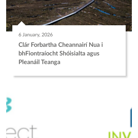
6 January, 2026
Clár Forbartha Cheannairí Nua i
bhFiontraíocht Shóisialta agus
Pleanáil Teanga