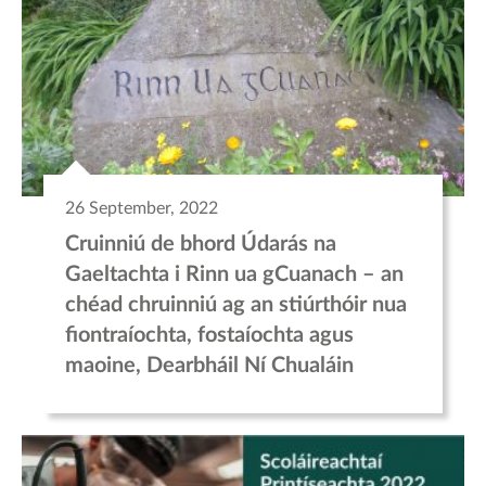
26 September, 2022
Cruinniú de bhord Údarás na
Gaeltachta i Rinn ua gCuanach – an
chéad chruinniú ag an stiúrthóir nua
fiontraíochta, fostaíochta agus
maoine, Dearbháil Ní Chualáin