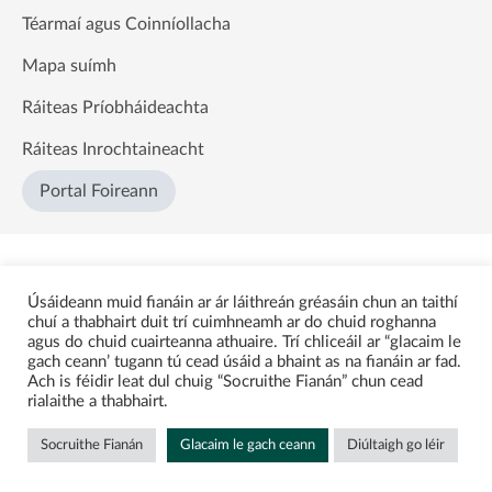
Téarmaí agus Coinníollacha
Mapa suímh
Ráiteas Príobháideachta
Ráiteas Inrochtaineacht
Portal Foireann
Úsáideann muid fianáin ar ár láithreán gréasáin chun an taithí
chuí a thabhairt duit trí cuimhneamh ar do chuid roghanna
agus do chuid cuairteanna athuaire. Trí chliceáil ar “glacaim le
gach ceann’ tugann tú cead úsáid a bhaint as na fianáin ar fad.
Ach is féidir leat dul chuig “Socruithe Fianán” chun cead
rialaithe a thabhairt.
Socruithe Fianán
Glacaim le gach ceann
Diúltaigh go léir