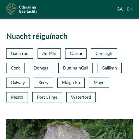
Údarás
Aistrigh
Chang
GA
EN
na
go
langu
Gaeltachta
Gaeilge
to
Englis
Nuacht réiguínach
Gach rud
An Mhí
Ciarraí
Corcaigh
Cork
Donegal
Dún na nGall
Gaillimh
Galway
Kerry
Maigh Eo
Mayo
Meath
Port Láirge
Waterford