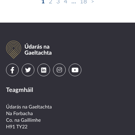
1
2
3
4
…
18
Údarás
na
Gaeltachta
Visit
Visit
Visit
Visit
Visit
us
us
us
us
us
Teagmháil
on
on
on
on
on
facebook
twitter
linkedin
instagram
youtube
Údarás na Gaeltachta
Na Forbacha
Co. na Gaillimhe
H91 TY22