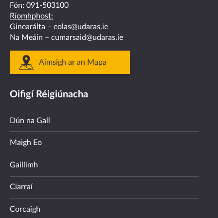
Fón:
091-503100
Ríomhphost:
Ginearálta –
eolas@udaras.ie
Na Meáin –
cumarsaid@udaras.ie
Aimsigh ar an Mapa
Oifigí Réigiúnacha
Dún na Gall
Maigh Eo
Gaillimh
Ciarraí
Corcaigh