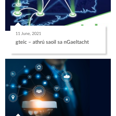
11 June, 2021
gteic – athrú saoil sa nGaeltacht