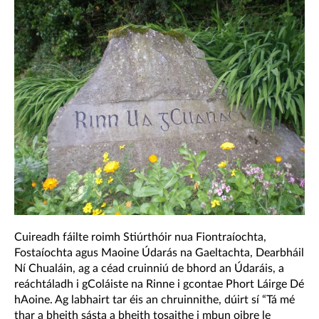
Cuireadh fáilte roimh Stiúrthóir nua Fiontraíochta,
Fostaíochta agus Maoine Údarás na Gaeltachta, Dearbháil
Ní Chualáin, ag a céad cruinniú de bhord an Údaráis, a
reáchtáladh i gColáiste na Rinne i gcontae Phort Láirge Dé
hAoine. Ag labhairt tar éis an chruinnithe, dúirt sí “Tá mé
thar a bheith sásta a bheith tosaithe i mbun oibre le