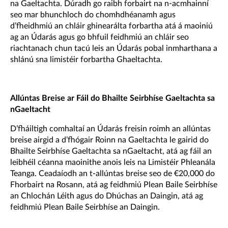
na Gaeltachta. Dúradh go raibh forbairt na n-acmhainní
seo mar bhunchloch do chomhdhéanamh agus
d’fheidhmiú an chláir ghinearálta forbartha atá á maoiniú
ag an Údarás agus go bhfuil feidhmiú an chláir seo
riachtanach chun tacú leis an Údarás pobal inmharthana a
shlánú sna limistéir forbartha Ghaeltachta.
Allúntas Breise ar Fáil do Bhailte Seirbhíse Gaeltachta sa
nGaeltacht
D’fháiltigh comhaltaí an Údarás freisin roimh an allúntas
breise airgid a d’fhógair Roinn na Gaeltachta le gairid do
Bhailte Seirbhíse Gaeltachta sa nGaeltacht, atá ag fáil an
leibhéil céanna maoinithe anois leis na Limistéir Phleanála
Teanga. Ceadaíodh an t-allúntas breise seo de €20,000 do
Fhorbairt na Rosann, atá ag feidhmiú Plean Baile Seirbhíse
an Chlochán Léith agus do Dhúchas an Daingin, atá ag
feidhmiú Plean Baile Seirbhíse an Daingin.