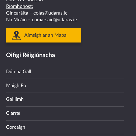
Ríomhphost:
Ginearálta –
eolas@udaras.ie
Na Meáin –
cumarsaid@udaras.ie
Aimsigh ar an Mapa
Oifigí Réigiúnacha
Dún na Gall
Maigh Eo
Gaillimh
Ciarraí
Corcaigh