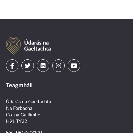
Údarás
na
Gaeltachta
Visit
Visit
Visit
Visit
Visit
us
us
us
us
us
Teagmháil
on
on
on
on
on
facebook
twitter
linkedin
instagram
youtube
Údarás na Gaeltachta
Na Forbacha
Co. na Gaillimhe
H91 TY22
Fón:
091-503100