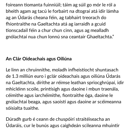
foireann tiomanta fuinniúil; táim ag súil go mór le ról a
bheith agam ag tacú le forbairt na dtograí atá idir lámha
ag an Údarás cheana féin, ag tabhairt treorach do
fhiontraithe na Gaeltachta atá ag iarraidh a gcuid
tionscadail féin a chur chun cinn, agus ag mealladh
gnólachtaí nua chun lonnú sna ceantair Ghaeltachta.”
An Clár Oideachais agus Oiliúna
Le linn an chruinnithe, moladh infheistíocht shuntasach
de 1.3 milliún euro i gclár oideachais agus oiliúna Údarás
na Gaeltachta, dírithe ar réimse leathan spriocghrúpaí, idir
mhicléinn scoile, printísigh agus daoine i mbun traenála,
céimithe agus iarchéimithe, fiontraithe óga, daoine le
gnólachtaí beaga, agus saoistí agus daoine ar scéimeanna
sóisialta tuaithe.
Dúradh gurb é ceann de chuspóirí straitéiseacha an
Údaráis, cur le bunús agus caighdeán scileanna mhuintir