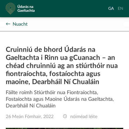
Údarás
Aistrigh
Chang
GA
EN
na
go
langu
Gaeltachta
Gaeilge
to
Nuacht
Englis
Cruinniú de bhord Údarás na
Gaeltachta i Rinn ua gCuanach – an
chéad chruinniú ag an stiúrthóir nua
fiontraíochta, fostaíochta agus
maoine, Dearbháil Ní Chualáin
Fáilte roimh Stiúrthóir nua Fiontraíochta,
Fostaíochta agus Maoine Údarás na Gaeltachta,
Dearbháil Ní Chualáin
26 Meán Fómhair, 2022
nóiméad léite