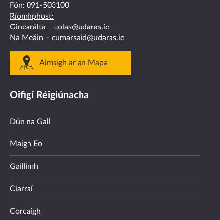
Fón:
091-503100
Ríomhphost:
Ginearálta –
eolas@udaras.ie
Na Meáin –
cumarsaid@udaras.ie
Aimsigh ar an Mapa
Oifigí Réigiúnacha
Dún na Gall
Maigh Eo
Gaillimh
Ciarraí
Corcaigh