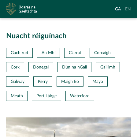
Údarás
Aistrigh
Chang
GA
EN
na
go
langu
Gaeltachta
Gaeilge
to
Englis
Nuacht réiguínach
Gach rud
An Mhí
Ciarraí
Corcaigh
Cork
Donegal
Dún na nGall
Gaillimh
Galway
Kerry
Maigh Eo
Mayo
Meath
Port Láirge
Waterford