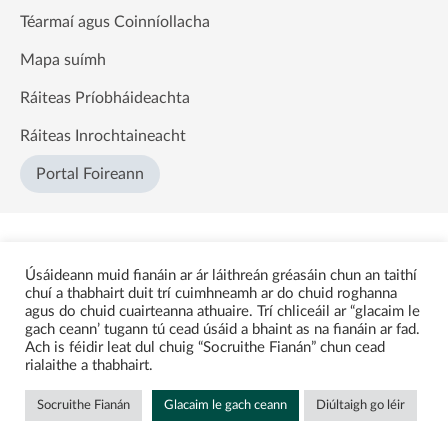
Téarmaí agus Coinníollacha
Mapa suímh
Ráiteas Príobháideachta
Ráiteas Inrochtaineacht
Portal Foireann
Úsáideann muid fianáin ar ár láithreán gréasáin chun an taithí
chuí a thabhairt duit trí cuimhneamh ar do chuid roghanna
agus do chuid cuairteanna athuaire. Trí chliceáil ar “glacaim le
gach ceann’ tugann tú cead úsáid a bhaint as na fianáin ar fad.
Ach is féidir leat dul chuig “Socruithe Fianán” chun cead
rialaithe a thabhairt.
Socruithe Fianán
Glacaim le gach ceann
Diúltaigh go léir