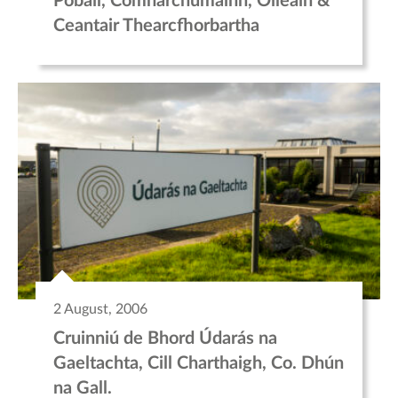
Pobail, Comharchumainn, Oileáin &
Ceantair Thearcfhorbartha
2 August, 2006
Cruinniú de Bhord Údarás na
Gaeltachta, Cill Charthaigh, Co. Dhún
na Gall.