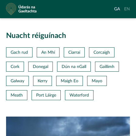
Údarás
Aistrigh
Chang
GA
EN
na
go
langu
Gaeltachta
Gaeilge
to
Englis
Nuacht réiguínach
Gach rud
An Mhí
Ciarraí
Corcaigh
Cork
Donegal
Dún na nGall
Gaillimh
Galway
Kerry
Maigh Eo
Mayo
Meath
Port Láirge
Waterford