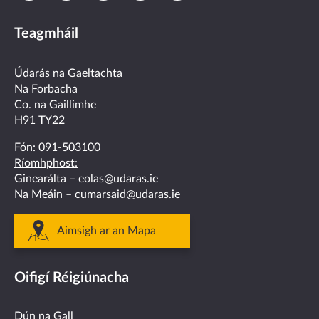
us
us
us
us
us
Teagmháil
on
on
on
on
on
facebook
twitter
linkedin
instagram
youtube
Údarás na Gaeltachta
Na Forbacha
Co. na Gaillimhe
H91 TY22
Fón:
091-503100
Ríomhphost:
Ginearálta –
eolas@udaras.ie
Na Meáin –
cumarsaid@udaras.ie
Aimsigh ar an Mapa
Oifigí Réigiúnacha
Dún na Gall