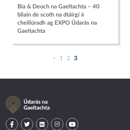
Bia & Deoch na Gaeltachta – 40
bliain de scoth na dtáirgí á
cheiliúradh ag EXPO Údarás na
Gaeltachta
1
2
3
Údarás
na
Gaeltachta
Visit
Visit
Visit
Visit
Visit