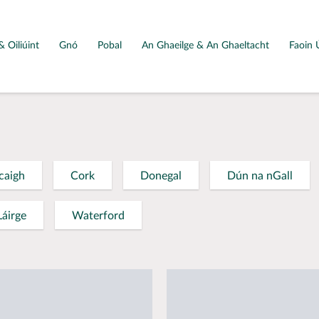
& Oiliúint
Gnó
Pobal
An Ghaeilge & An Ghaeltacht
Faoin 
caigh
Cork
Donegal
Dún na nGall
Láirge
Waterford