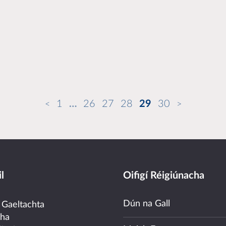
1
…
26
27
28
29
30
l
Oifigí Réigiúnacha
Dún na Gall
 Gaeltachta
cha