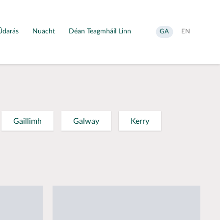
Údarás
Nuacht
Déan Teagmháil Linn
Aistrigh
Change
GA
EN
go
language
Gaeilge
to
English
Gaillimh
Galway
Kerry