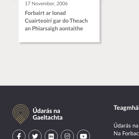
17 November, 2006
Forbairt ar Ionad
Cuairteoirí gar do Theach
an Phiarsaigh aontaithe
Údarás na Gaeltachta
Teagmhái
Údarás na
Visit
Visit
Visit
Visit
Visit
Na Forba