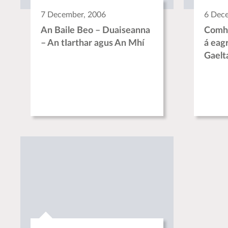
7 December, 2006
6 Dec
An Baile Beo – Duaiseanna
Comhd
– An tIarthar agus An Mhí
á eag
Gaelt