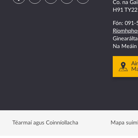
Co. na Gai
us
us
us
us
us
H91 TY22
on
on
on
on
on
Fón:
091-
Ríomhphos
facebook
twitter
linkedin
instagram
youtube
Ginearált
Na Meáin
Ai
M
Téarmaí agus Coinníollacha
Mapa suím