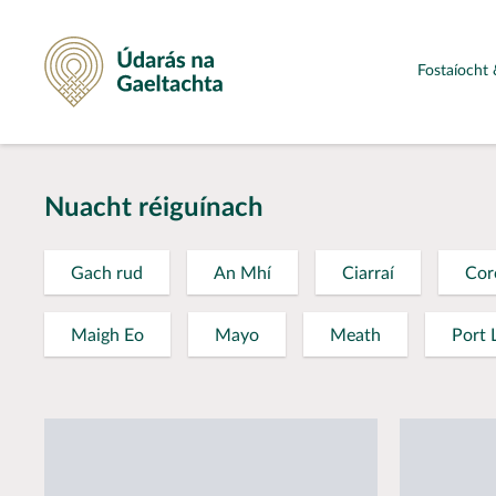
Údarás na Gaeltachta
Fostaíocht 
Nuacht réiguínach
Gach rud
An Mhí
Ciarraí
Cor
Maigh Eo
Mayo
Meath
Port 