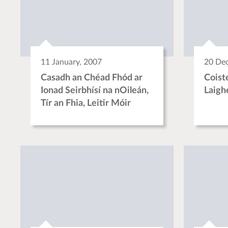
11 January, 2007
20 De
Casadh an Chéad Fhód ar
Coist
Ionad Seirbhísí na nOileán,
Laigh
Tír an Fhia, Leitir Móir