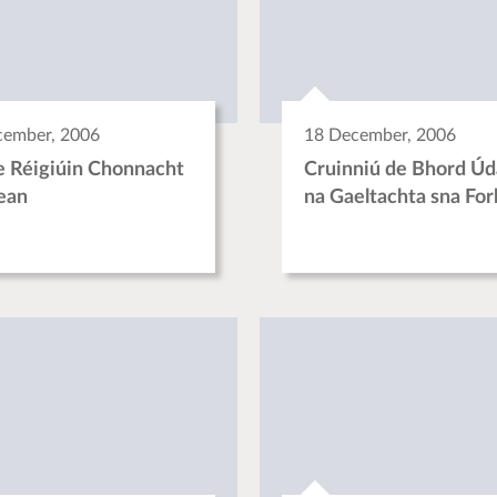
cember, 2006
18 December, 2006
e Réigiúin Chonnacht
Cruinniú de Bhord Úd
ean
na Gaeltachta sna Fo