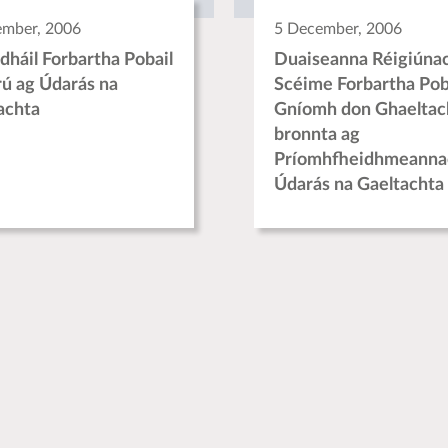
ember, 2006
5 December, 2006
háil Forbartha Pobail
Duaiseanna Réigiúna
rú ag Údarás na
Scéime Forbartha Pob
achta
Gníomh don Ghaeltac
bronnta ag
Príomhfheidhmeanna
Údarás na Gaeltachta