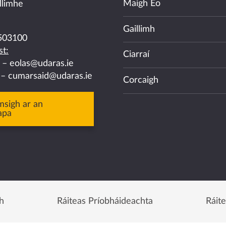
Maigh Eo
llimhe
Gaillimh
503100
t:
Ciarraí
a –
eolas@udaras.ie
 –
cumarsaid@udaras.ie
Corcaigh
msigh ar an
apa
h
Ráiteas Príobháideachta
Ráit