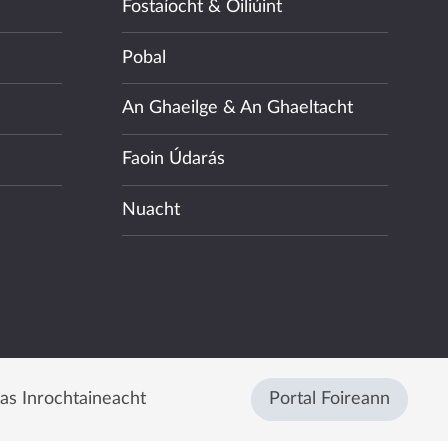
Fostaíocht & Oiliúint
Pobal
An Ghaeilge & An Ghaeltacht
Faoin Údarás
Nuacht
eas Inrochtaineacht
Portal Foireann