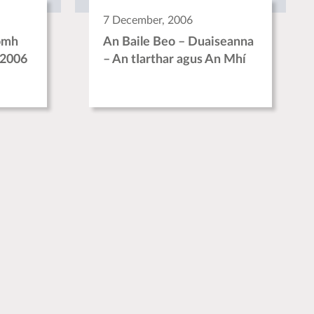
7 December, 2006
omh
An Baile Beo – Duaiseanna
-2006
– An tIarthar agus An Mhí