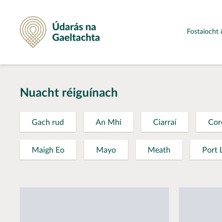
Údarás na Gaeltachta
Fostaíocht 
Nuacht réiguínach
Gach rud
An Mhí
Ciarraí
Cor
Maigh Eo
Mayo
Meath
Port 