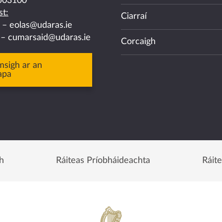
503100
t:
Ciarraí
a –
eolas@udaras.ie
 –
cumarsaid@udaras.ie
Corcaigh
msigh ar an
apa
h
Ráiteas Príobháideachta
Ráit