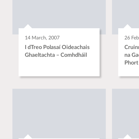
14 March, 2007
26 Feb
I dTreo Polasaí Oideachais
Cruin
Ghaeltachta – Comhdháil
na Ga
Phort