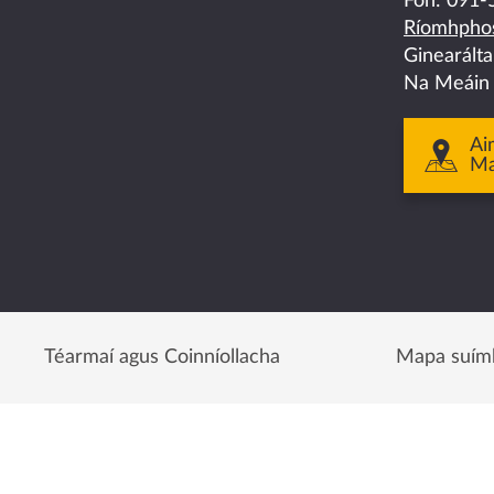
on
on
on
on
on
Fón:
091-
Ríomhphos
facebook
twitter
linkedin
instagram
youtube
Ginearált
Na Meáin
Ai
M
Téarmaí agus Coinníollacha
Mapa suím