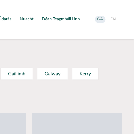
Údarás
Nuacht
Déan Teagmháil Linn
Aistrigh
Change
GA
EN
go
language
Gaeilge
to
English
Gaillimh
Galway
Kerry