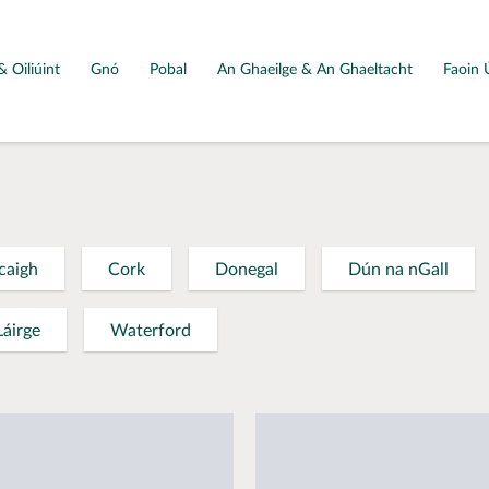
& Oiliúint
Gnó
Pobal
An Ghaeilge & An Ghaeltacht
Faoin 
caigh
Cork
Donegal
Dún na nGall
Láirge
Waterford