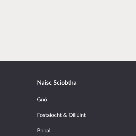
Naisc Sciobtha
Gnó
Fostaíocht & Oiliúint
Pobal