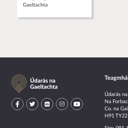
Gaeltachta
Údarás na Gaeltachta
Teagmhái
Údarás na
Visit
Visit
Visit
Visit
Visit
Na Forba
Co. na Gai
us
us
us
us
us
H91 TY22