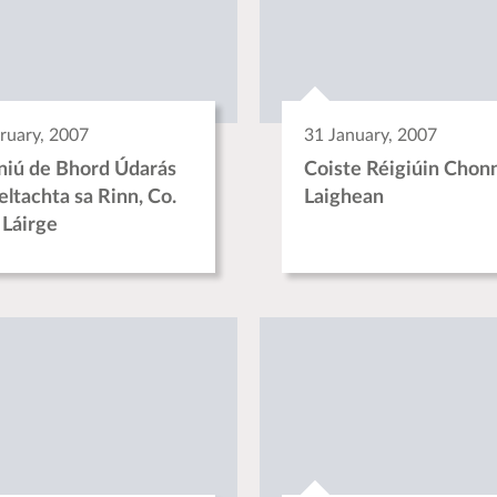
ruary, 2007
31 January, 2007
niú de Bhord Údarás
Coiste Réigiúin Chon
eltachta sa Rinn, Co.
Laighean
 Láirge