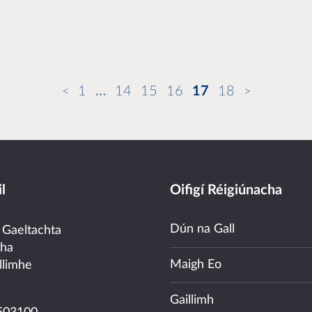
1
…
14
15
16
17
18
l
Oifigí Réigiúnacha
Dún na Gall
 Gaeltachta
cha
Maigh Eo
llimhe
Gaillimh