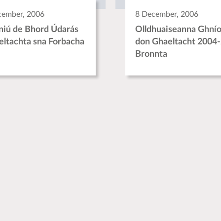
cember, 2006
8 December, 2006
niú de Bhord Údarás
Olldhuaiseanna Ghní
eltachta sna Forbacha
don Ghaeltacht 2004
Bronnta