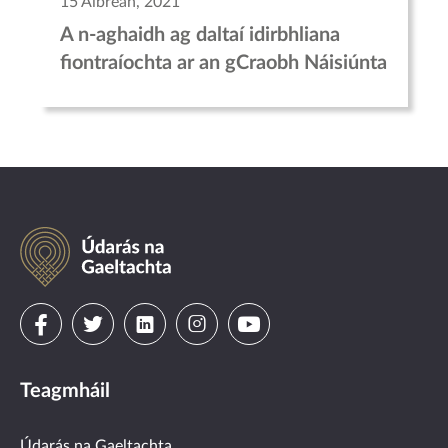
15 Aibreán, 2021
A n-aghaidh ag daltaí idirbhliana
fiontraíochta ar an gCraobh Náisiúnta
Údarás
na
Gaeltachta
Visit
Visit
Visit
Visit
Visit
us
us
us
us
us
Teagmháil
on
on
on
on
on
Údarás na Gaeltachta