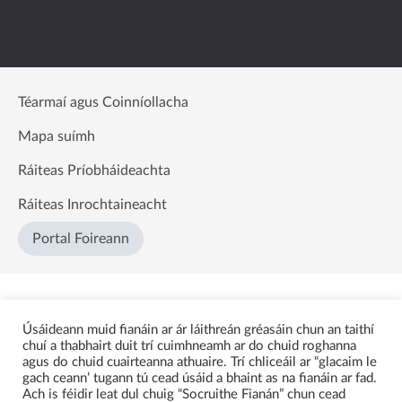
Téarmaí agus Coinníollacha
Mapa suímh
Ráiteas Príobháideachta
Ráiteas Inrochtaineacht
Portal Foireann
Úsáideann muid fianáin ar ár láithreán gréasáin chun an taithí
chuí a thabhairt duit trí cuimhneamh ar do chuid roghanna
agus do chuid cuairteanna athuaire. Trí chliceáil ar “glacaim le
gach ceann’ tugann tú cead úsáid a bhaint as na fianáin ar fad.
Ach is féidir leat dul chuig “Socruithe Fianán” chun cead