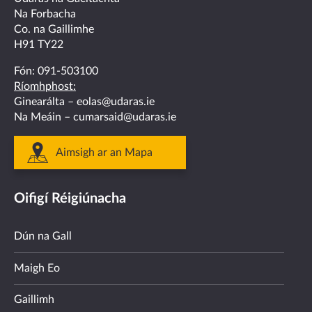
facebook
twitter
linkedin
instagram
youtube
Na Forbacha
Co. na Gaillimhe
H91 TY22
Fón:
091-503100
Ríomhphost:
Ginearálta –
eolas@udaras.ie
Na Meáin –
cumarsaid@udaras.ie
Aimsigh ar an Mapa
Oifigí Réigiúnacha
Dún na Gall
Maigh Eo
Gaillimh