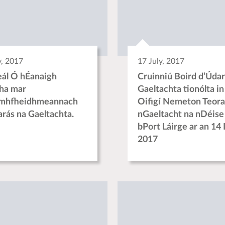
y, 2017
17 July, 2017
ál Ó hÉanaigh
Cruinniú Boird d’Údar
ha mar
Gaeltachta tionólta in
omhfheidhmeannach
Oifigí Nemeton Teora
arás na Gaeltachta.
nGaeltacht na nDéise 
bPort Láirge ar an 14 I
2017