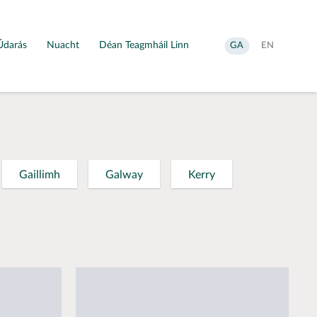
Údarás
Nuacht
Déan Teagmháil Linn
Aistrigh
Change
GA
EN
go
language
Gaeilge
to
English
Gaillimh
Galway
Kerry