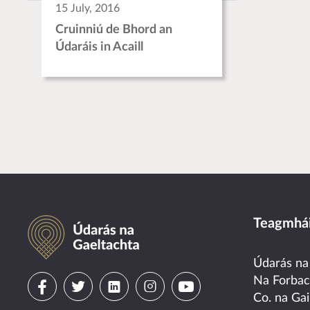
15 July, 2016
Cruinniú de Bhord an
Údaráis in Acaill
Údarás na Gaeltachta
Teagmhái
Údarás na
Visit
Visit
Visit
Visit
Visit
Na Forba
Co. na Gai