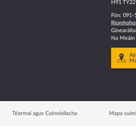
us
us
us
us
us
H91 TY22
on
on
on
on
on
Fón:
091-
Ríomhphos
facebook
twitter
linkedin
instagram
youtube
Ginearált
Na Meáin
Ai
M
Téarmaí agus Coinníollacha
Mapa suím