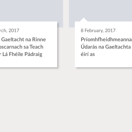
rch, 2017
8 February, 2017
 Gaeltacht na Rinne
Príomhfheidhmeanna
ioscarnach sa Teach
Údarás na Gaeltachta
r Lá Fhéile Pádraig
éirí as