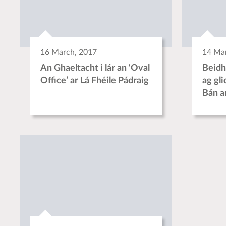
16 March, 2017
14 Ma
An Ghaeltacht i lár an ‘Oval
Beidh
Office’ ar Lá Fhéile Pádraig
ag gl
Bán a