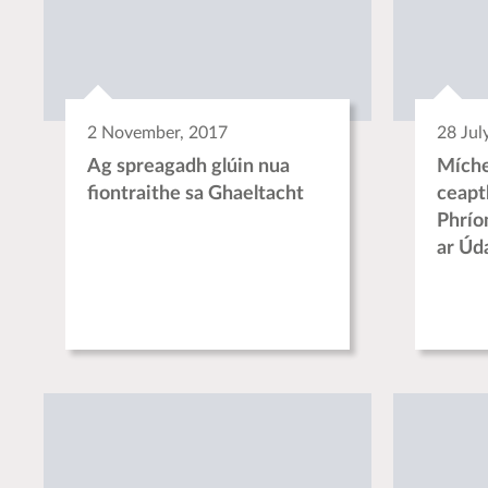
2 November, 2017
28 Jul
Ag spreagadh glúin nua
Míche
fiontraithe sa Ghaeltacht
ceapt
Phrí
ar Úd