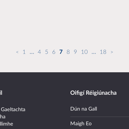
1
…
4
5
6
7
8
9
10
…
18
l
Oifigí Réigiúnacha
Dún na Gall
 Gaeltachta
cha
Maigh Eo
llimhe