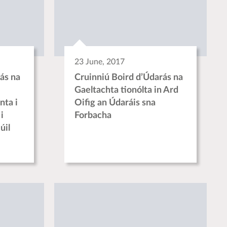
23 June, 2017
ás na
Cruinniú Boird d’Údarás na
Gaeltachta tionólta in Ard
nta i
Oifig an Údaráis sna
i
Forbacha
úil