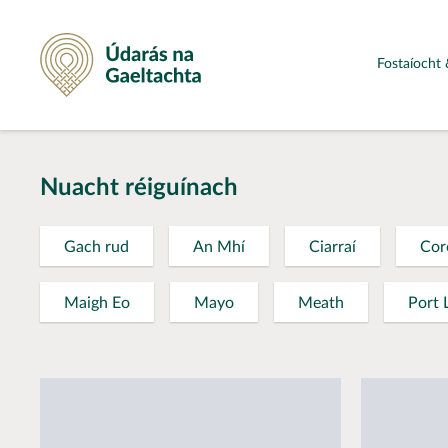
Údarás na Gaeltachta
Fostaíocht 
Nuacht réiguínach
Gach rud
An Mhí
Ciarraí
Cor
Maigh Eo
Mayo
Meath
Port 