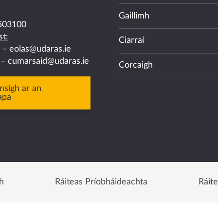
Gaillimh
503100
t:
Ciarraí
a –
eolas@udaras.ie
 –
cumarsaid@udaras.ie
Corcaigh
msigh ar an
apa
h
Ráiteas Príobháideachta
Ráit