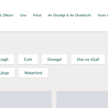
& Oiliúint
Gnó
Pobal
An Ghaeilge & An Ghaeltacht
Faoin 
caigh
Cork
Donegal
Dún na nGall
Láirge
Waterford