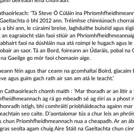
agann deireadh lena chonradh.
athaoirleach: ‘Tá Steve Ó Cúláin ina Phríomhfheidhmean
Gaeltachta ó bhí 2012 ann. Tréimhse chinniúnach chorra
a bhí ann, le cúraimí breise, laghduithe buiséid agus éig
g an eagraíocht slán faoi stiúir an Phríomhfheidhmeannai
 tabhairt faoi na dúshláin nua atá roimpi le hugach agus le
obair an saor. Tá an Bord, foireann an Údaráis, pobal na 
 na Gaeilge go mór faoi chomaoin aige.
eann féin agus thar ceann na gcomhaltaí Boird, glacaim 
eve agus guím gach rath air san am atá le teacht.’
n Cathaoirleach chomh maith : ‘Mar thoradh ar an litir a
fheidhmeannach ag rá go mbeadh sé ag éirí as a phost n
honradh istigh, bhí comhráití príobháideacha againn mar
eachtain seo caite. D’aontaíomar tús a chur leis an phrói
os chun Príomhfheidhmeannach nua a cheapadh. Ar an ábh
ras seolta agam chuig Aire Stáit na Gaeltachta chun ci