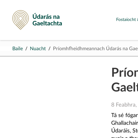
Údarás na Gaeltachta
Fostaíocht 
Baile
Nuacht
Príomhfheidhmeannach Údarás na Gaelt
Prío
Gaelt
8 Feabhra,
Tá sé fóga
Ghallachai
Údaráis, S