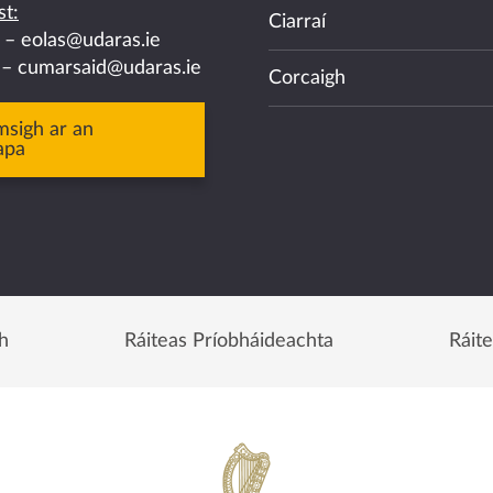
t:
Ciarraí
a –
eolas@udaras.ie
 –
cumarsaid@udaras.ie
Corcaigh
msigh ar an
apa
h
Ráiteas Príobháideachta
Ráit