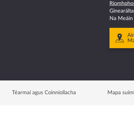
Ríomhphos
facebook
twitter
linkedin
instagram
youtube
Ginearált
Na Meáin
Ai
M
Téarmaí agus Coinníollacha
Mapa suím