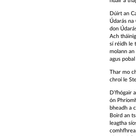
nuair a th
Dúirt an C
Údarás na 
don Údarás 
Ach tháini
sí réidh le
molann an 
agus pobal
Thar mo ch
chroí le St
D’fhógair a
ón Phríomh
bheadh a c
Boird an ts
leagtha sí
comhfhreag