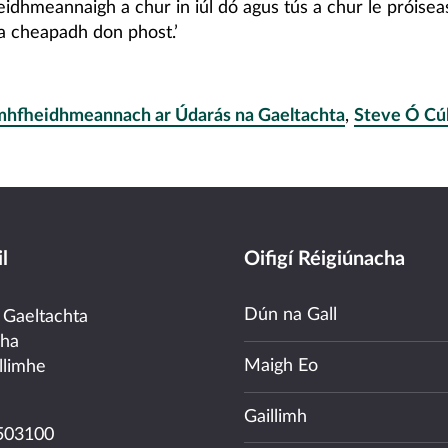
idhmeannaigh a chur in iúl dó agus tús a chur le próise
 cheapadh don phost.’
mhfheidhmeannach ar Údarás na Gaeltachta
,
Steve Ó Cú
l
Oifigí Réigiúnacha
Dún na Gall
 Gaeltachta
cha
Maigh Eo
llimhe
Gaillimh
503100