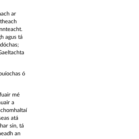
nach ar
itheach
innteacht.
gh agus tá
 dóchas;
Gaeltachta
buíochas ó
 fuair mé
uair a
 chomhaltaí
seas atá
ar sin, tá
nneadh an