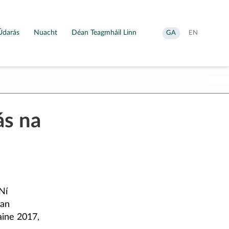
Údarás
Nuacht
Déan Teagmháil Linn
Aistrigh
Change
GA
EN
go
language
Gaeilge
to
English
s na
Ní
 an
aine 2017,