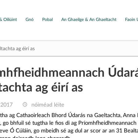
& Oiliúint
Gnó
Pobal
An Ghaeilge & An Ghaeltacht
Faoin 
achta ag éirí as
mhfheidhmeannach Údará
achta ag éirí as
 2017
nóiméad léite
rtha ag Cathaoirleach Bhord Údarás na Gaeltachta, Anna 
r, go bhfuil sé tugtha le fios di ag Príomhfheidhmeannach
teve Ó Cúláin, go mbeidh sé ag dul ar scor ar an 31 Bealt