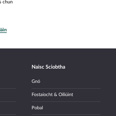
as chun
láin
Naisc Sciobtha
Gnó
Fostaíocht & Oiliúint
Pobal