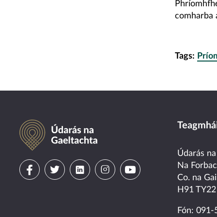
Phríomhfhe
comharba a
Tags:
Prío
Údarás na Gaeltachta
Teagmhái
Údarás na
Visit
Visit
Visit
Visit
Visit
Na Forba
Co. na Gai
us
us
us
us
us
H91 TY22
on
on
on
on
on
Fón:
091-