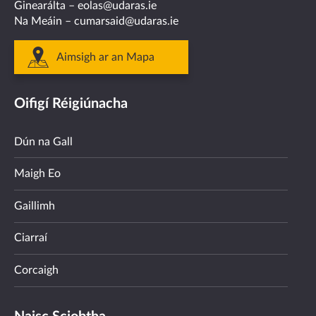
Ginearálta –
eolas@udaras.ie
Na Meáin –
cumarsaid@udaras.ie
Aimsigh ar an Mapa
Oifigí Réigiúnacha
Dún na Gall
Maigh Eo
Gaillimh
Ciarraí
Corcaigh