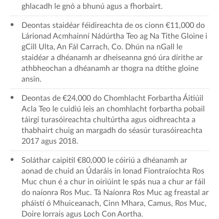
ghlacadh le gnó a bhunú agus a fhorbairt.
Deontas staidéar féidireachta de os cionn €11,000 do
Lárionad Acmhainní Nádúrtha Teo ag Na Tithe Gloine i
gCill Ulta, An Fál Carrach, Co. Dhún na nGall le
staidéar a dhéanamh ar dheiseanna gnó úra dírithe ar
athbheochan a dhéanamh ar thogra na dtithe gloine
ansin.
Deontas de €24,000 do Chomhlacht Forbartha Áitiúil
Acla Teo le cuidiú leis an chomhlacht forbartha pobail
táirgí turasóireachta chultúrtha agus oidhreachta a
thabhairt chuig an margadh do séasúr turasóireachta
2017 agus 2018.
Soláthar caipitil €80,000 le cóiriú a dhéanamh ar
aonad de chuid an Údaráis in Ionad Fiontraíochta Ros
Muc chun é a chur in oiriúint le spás nua a chur ar fáil
do naíonra Ros Muc. Tá Naíonra Ros Muc ag freastal ar
pháistí ó Mhuiceanach, Cinn Mhara, Camus, Ros Muc,
Doire Iorrais agus Loch Con Aortha.