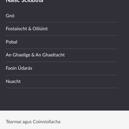
Naisc Sciobtha
Gnó
Fostaíocht & Oiliúint
Pobal
An Ghaeilge & An Ghaeltacht
Faoin Údarás
Nuacht
Téarmaí agus Coinníollacha