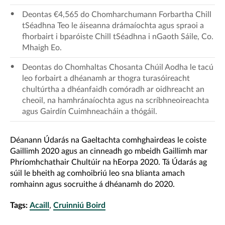
Deontas €4,565 do Chomharchumann Forbartha Chill
tSéadhna Teo le áiseanna drámaíochta agus spraoi a
fhorbairt i bparóiste Chill tSéadhna i nGaoth Sáile, Co.
Mhaigh Eo.
Deontas do Chomhaltas Chosanta Chúil Aodha le tacú
leo forbairt a dhéanamh ar thogra turasóireacht
chultúrtha a dhéanfaidh comóradh ar oidhreacht an
cheoil, na hamhránaíochta agus na scríbhneoireachta
agus Gairdín Cuimhneacháin a thógáil.
Déanann Údarás na Gaeltachta comhghairdeas le coiste
Gaillimh 2020 agus an cinneadh go mbeidh Gaillimh mar
Phríomhchathair Chultúir na hEorpa 2020. Tá Údarás ag
súil le bheith ag comhoibriú leo sna blianta amach
romhainn agus socruithe á dhéanamh do 2020.
Tags:
Acaill
,
Cruinniú Boird