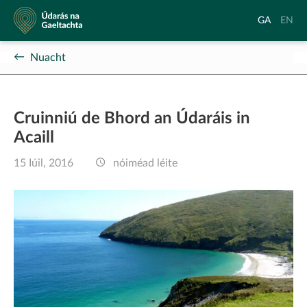
Údarás
Aistrigh
Chang
GA
EN
na
go
langu
Gaeltachta
Gaeilge
to
Nuacht
Englis
Cruinniú de Bhord an Údaráis in
Acaill
15 Iúil, 2016
nóiméad léite