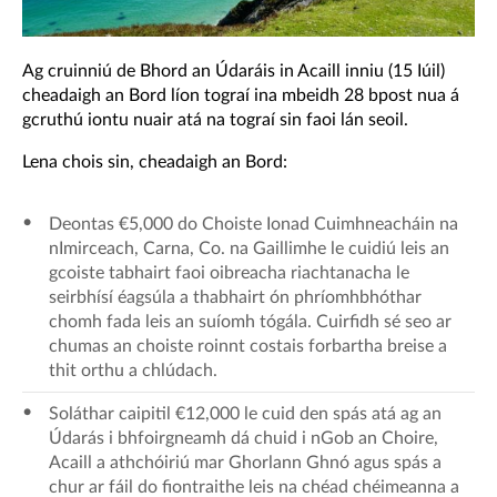
Ag cruinniú de Bhord an Údaráis in Acaill inniu (15 Iúil)
cheadaigh an Bord líon tograí ina mbeidh 28 bpost nua á
gcruthú iontu nuair atá na tograí sin faoi lán seoil.
Lena chois sin, cheadaigh an Bord:
Deontas €5,000 do Choiste Ionad Cuimhneacháin na
nImirceach, Carna, Co. na Gaillimhe le cuidiú leis an
gcoiste tabhairt faoi oibreacha riachtanacha le
seirbhísí éagsúla a thabhairt ón phríomhbhóthar
chomh fada leis an suíomh tógála. Cuirfidh sé seo ar
chumas an choiste roinnt costais forbartha breise a
thit orthu a chlúdach.
Soláthar caipitil €12,000 le cuid den spás atá ag an
Údarás i bhfoirgneamh dá chuid i nGob an Choire,
Acaill a athchóiriú mar Ghorlann Ghnó agus spás a
chur ar fáil do fiontraithe leis na chéad chéimeanna a