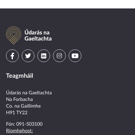
Údarás
na
Gaeltachta
Visit
Visit
Visit
Visit
Visit
us
us
us
us
us
Teagmháil
on
on
on
on
on
facebook
twitter
linkedin
instagram
youtube
Údarás na Gaeltachta
Na Forbacha
Co. na Gaillimhe
H91 TY22
Fón:
091-503100
Ríomhphost: