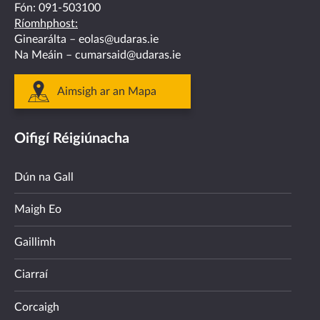
Fón:
091-503100
Ríomhphost:
Ginearálta –
eolas@udaras.ie
Na Meáin –
cumarsaid@udaras.ie
Aimsigh ar an Mapa
Oifigí Réigiúnacha
Dún na Gall
Maigh Eo
Gaillimh
Ciarraí
Corcaigh