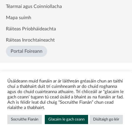
Téarmaí agus Coinníollacha
Mapa suímh
Ráiteas Príobháideachta
Ráiteas Inrochtaineacht
Portal Foireann
Úsáideann muid fianáin ar ár láithreán gréasáin chun an taithí
chuí a thabhairt duit trí cuimhneamh ar do chuid roghanna
agus do chuid cuairteanna athuaire. Trí chliceáil ar “glacaim le
gach ceann’ tugann tú cead úsáid a bhaint as na fianáin ar fad.
Ach is féidir leat dul chuig “Socruithe Fianán” chun cead
rialaithe a thabhairt.
Socruithe Fianán
Glacaim le gach ceann
Diúltaigh go léir