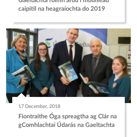
Gaeltachta roimh ardú i mbuiséad
caipitil na heagraíochta do 2019
17 December, 2018
Fiontraithe Óga spreagtha ag Clár na
gComhlachtaí Údarás na Gaeltachta