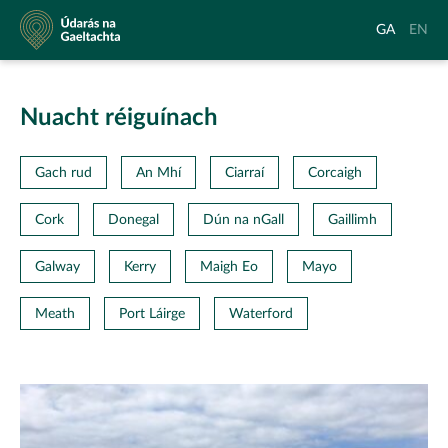
Údarás
Aistrigh
Chang
GA
EN
na
go
langu
Gaeltachta
Gaeilge
to
Englis
Nuacht réiguínach
Gach rud
An Mhí
Ciarraí
Corcaigh
Cork
Donegal
Dún na nGall
Gaillimh
Galway
Kerry
Maigh Eo
Mayo
Meath
Port Láirge
Waterford