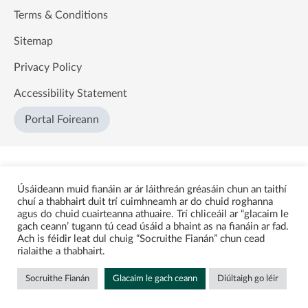
Terms & Conditions
Sitemap
Privacy Policy
Accessibility Statement
Portal Foireann
Úsáideann muid fianáin ar ár láithreán gréasáin chun an taithí
chuí a thabhairt duit trí cuimhneamh ar do chuid roghanna
agus do chuid cuairteanna athuaire. Trí chliceáil ar “glacaim le
gach ceann’ tugann tú cead úsáid a bhaint as na fianáin ar fad.
Ach is féidir leat dul chuig “Socruithe Fianán” chun cead
rialaithe a thabhairt.
Socruithe Fianán
Glacaim le gach ceann
Diúltaigh go léir