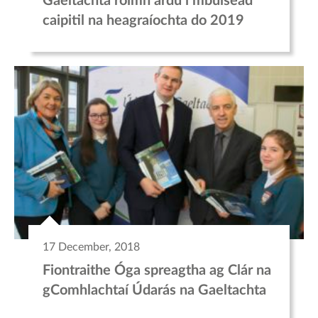
Gaeltachta roimh ardú i mbuiséad
caipitil na heagraíochta do 2019
17 December, 2018
Fiontraithe Óga spreagtha ag Clár na
gComhlachtaí Údarás na Gaeltachta