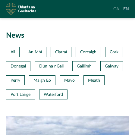
Údarás
Aistrigh
Chang
GA
EN
na
go
langu
Gaeltachta
Gaeilge
to
Englis
News
All
An Mhí
Ciarraí
Corcaigh
Cork
Donegal
Dún na nGall
Gaillimh
Galway
Kerry
Maigh Eo
Mayo
Meath
Port Láirge
Waterford