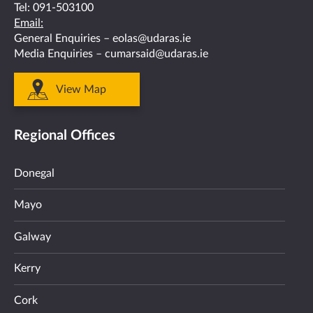
Tel:
091-503100
Email:
General Enquiries –
eolas@udaras.ie
Media Enquiries –
cumarsaid@udaras.ie
View Map
Regional Offices
Donegal
Mayo
Galway
Kerry
Cork