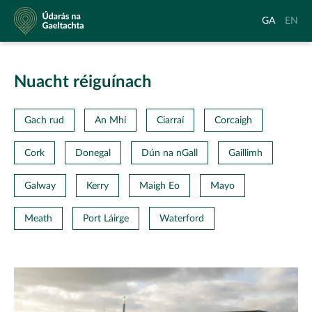
Údarás
Aistrigh
Chang
GA
EN
na
go
langu
Gaeltachta
Gaeilge
to
Englis
Nuacht réiguínach
Gach rud
An Mhí
Ciarraí
Corcaigh
Cork
Donegal
Dún na nGall
Gaillimh
Galway
Kerry
Maigh Eo
Mayo
Meath
Port Láirge
Waterford