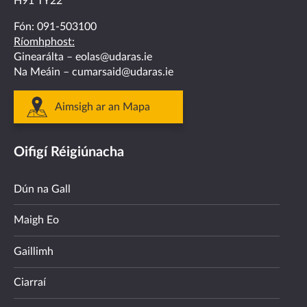
H91 TY22
Fón:
091-503100
Ríomhphost:
Ginearálta –
eolas@udaras.ie
Na Meáin –
cumarsaid@udaras.ie
Aimsigh ar an Mapa
Oifigí Réigiúnacha
Dún na Gall
Maigh Eo
Gaillimh
Ciarraí