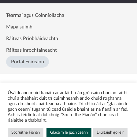
Téarmaí agus Coinníollacha
Mapa suímh
Ráiteas Príobháideachta
Ráiteas Inrochtaineacht
Portal Foireann
Úsáideann muid fianáin ar ár láithreán gréasáin chun an taithí
chuí a thabhairt duit trí cuimhneamh ar do chuid roghanna
agus do chuid cuairteanna athuaire. Trí chliceáil ar “glacaim le
gach ceann’ tugann tú cead úsáid a bhaint as na fianáin ar fad.
Ach is féidir leat dul chuig “Socruithe Fianán” chun cead
rialaithe a thabhairt.
Socruithe Fianán
Glacaim le gach ceann
Diúltaigh go léir