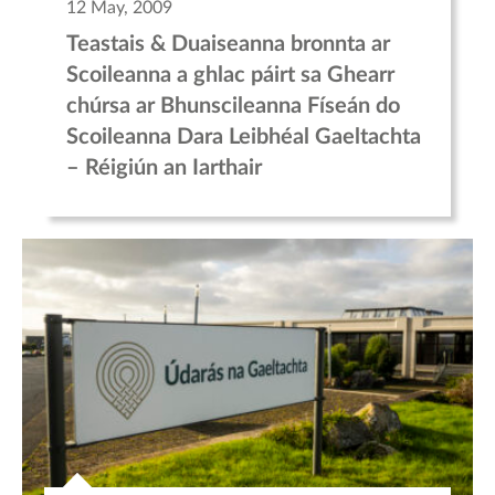
12 May, 2009
Teastais & Duaiseanna bronnta ar
Scoileanna a ghlac páirt sa Ghearr
chúrsa ar Bhunscileanna Físeán do
Scoileanna Dara Leibhéal Gaeltachta
– Réigiún an Iarthair