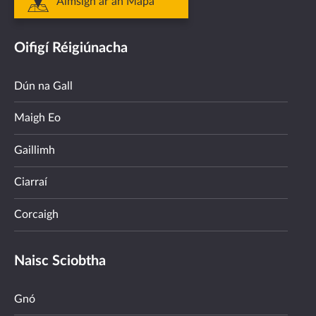
Aimsigh ar an Mapa
Oifigí Réigiúnacha
Dún na Gall
Maigh Eo
Gaillimh
Ciarraí
Corcaigh
Naisc Sciobtha
Gnó