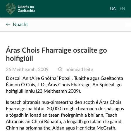
Údarás
Aistrigh
Chang
GA
EN
na
go
langu
Gaeltachta
Gaeilge
to
Nuacht
Englis
Áras Chois Fharraige oscailte go
hoifigiúil
26 Meitheamh, 2009
nóiméad léite
D’oscail An tAire Gnóthaí Pobail, Tuaithe agus Gaeltachta
Éamon Ó Cuív, T.D., Áras Chois Fharraige, An Spidéal, go
hoifigiúil inniu (23 Meitheamh 2009).
Is teach altranais nua-aimseartha den scoth é Áras Chois
Fharraige ina bhfuil 20,000 troigh chearnach de spás agus
a tógadh in ionad an tsean fhoirgnimh a bhí ann, Teach
Altranais an Chroí Rónaofa, a leagadh go talamh le gairid.
Chinn na príomhaithe, Aidan agus Henrietta McGrath,