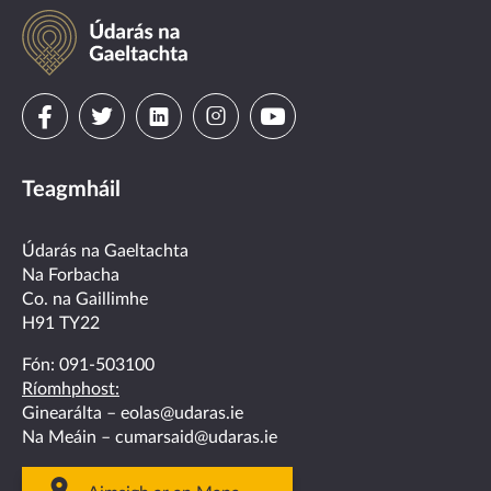
Údarás
na
Gaeltachta
Visit
Visit
Visit
Visit
Visit
us
us
us
us
us
Teagmháil
on
on
on
on
on
facebook
twitter
linkedin
instagram
youtube
Údarás na Gaeltachta
Na Forbacha
Co. na Gaillimhe
H91 TY22
Fón:
091-503100
Ríomhphost:
Ginearálta –
eolas@udaras.ie
Na Meáin –
cumarsaid@udaras.ie