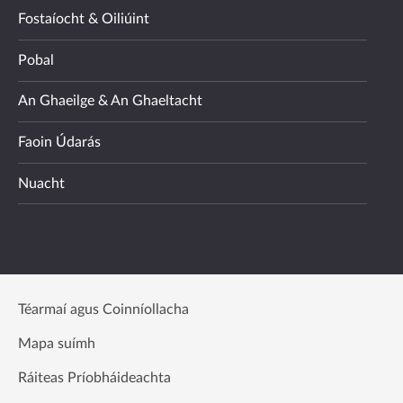
Fostaíocht & Oiliúint
Pobal
An Ghaeilge & An Ghaeltacht
Faoin Údarás
Nuacht
Téarmaí agus Coinníollacha
Mapa suímh
Ráiteas Príobháideachta