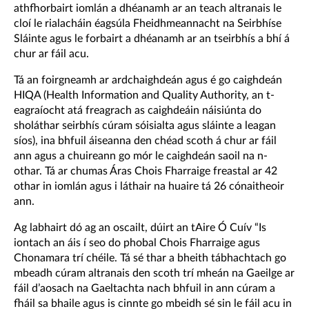
athfhorbairt iomlán a dhéanamh ar an teach altranais le
cloí le rialacháin éagsúla Fheidhmeannacht na Seirbhíse
Sláinte agus le forbairt a dhéanamh ar an tseirbhís a bhí á
chur ar fáil acu.
Tá an foirgneamh ar ardchaighdeán agus é go caighdeán
HIQA (Health Information and Quality Authority, an t-
eagraíocht atá freagrach as caighdeáin náisiúnta do
sholáthar seirbhís cúram sóisialta agus sláinte a leagan
síos), ina bhfuil áiseanna den chéad scoth á chur ar fáil
ann agus a chuireann go mór le caighdeán saoil na n-
othar. Tá ar chumas Áras Chois Fharraige freastal ar 42
othar in iomlán agus i láthair na huaire tá 26 cónaitheoir
ann.
Ag labhairt dó ag an oscailt, dúirt an tAire Ó Cuív “Is
iontach an áis í seo do phobal Chois Fharraige agus
Chonamara trí chéile. Tá sé thar a bheith tábhachtach go
mbeadh cúram altranais den scoth trí mheán na Gaeilge ar
fáil d’aosach na Gaeltachta nach bhfuil in ann cúram a
fháil sa bhaile agus is cinnte go mbeidh sé sin le fáil acu in