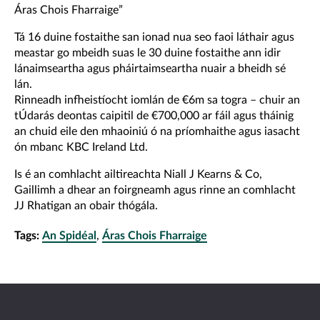
Áras Chois Fharraige”
Tá 16 duine fostaithe san ionad nua seo faoi láthair agus
meastar go mbeidh suas le 30 duine fostaithe ann idir
lánaimseartha agus pháirtaimseartha nuair a bheidh sé
lán.
Rinneadh infheistíocht iomlán de €6m sa togra – chuir an
tÚdarás deontas caipitil de €700,000 ar fáil agus tháinig
an chuid eile den mhaoiniú ó na príomhaithe agus iasacht
ón mbanc KBC Ireland Ltd.
Is é an comhlacht ailtireachta Niall J Kearns & Co,
Gaillimh a dhear an foirgneamh agus rinne an comhlacht
JJ Rhatigan an obair thógála.
Tags:
An Spidéal
,
Áras Chois Fharraige