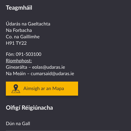
us
us
us
us
us
Teagmháil
on
on
on
on
on
facebook
twitter
linkedin
instagram
youtube
Údarás na Gaeltachta
Na Forbacha
Co. na Gaillimhe
H91 TY22
Fón:
091-503100
Ríomhphost:
Ginearálta –
eolas@udaras.ie
Na Meáin –
cumarsaid@udaras.ie
Aimsigh ar an Mapa
Oifigí Réigiúnacha
Dún na Gall