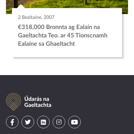
2 Bealtaine, 2007
€318,000 Bronnta ag Ealaín na
Gaeltachta Teo. ar 45 Tionscnamh
Ealaíne sa Ghaeltacht
Údarás
na
Gaeltachta
Visit
Visit
Visit
Visit
Visit