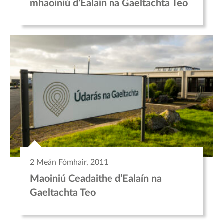
mhaoiniú d’Ealaín na Gaeltachta Teo
2 Meán Fómhair, 2011
Maoiniú Ceadaithe d’Ealaín na
Gaeltachta Teo