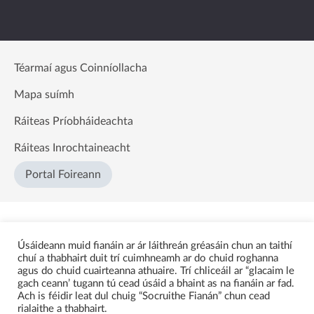
Téarmaí agus Coinníollacha
Mapa suímh
Ráiteas Príobháideachta
Ráiteas Inrochtaineacht
Portal Foireann
Úsáideann muid fianáin ar ár láithreán gréasáin chun an taithí
chuí a thabhairt duit trí cuimhneamh ar do chuid roghanna
agus do chuid cuairteanna athuaire. Trí chliceáil ar “glacaim le
gach ceann’ tugann tú cead úsáid a bhaint as na fianáin ar fad.
Ach is féidir leat dul chuig “Socruithe Fianán” chun cead
rialaithe a thabhairt.