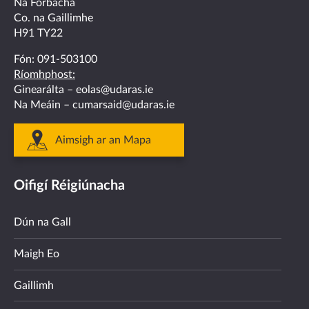
Na Forbacha
Co. na Gaillimhe
H91 TY22
Fón:
091-503100
Ríomhphost:
Ginearálta –
eolas@udaras.ie
Na Meáin –
cumarsaid@udaras.ie
Aimsigh ar an Mapa
Oifigí Réigiúnacha
Dún na Gall
Maigh Eo
Gaillimh