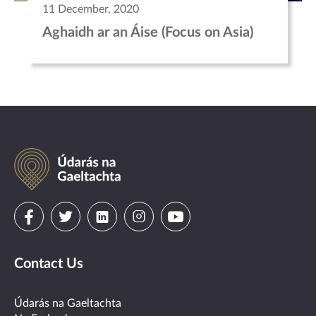
11 December, 2020
Aghaidh ar an Áise (Focus on Asia)
Údarás
na
Gaeltachta
Visit
Visit
Visit
Visit
Visit
us
us
us
us
us
Contact Us
on
on
on
on
on
facebook
twitter
linkedin
instagram
youtube
Údarás na Gaeltachta