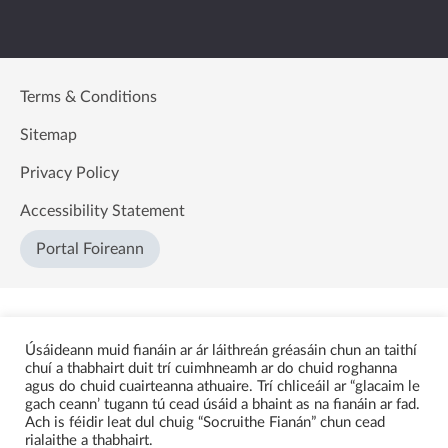
Terms & Conditions
Sitemap
Privacy Policy
Accessibility Statement
Portal Foireann
Úsáideann muid fianáin ar ár láithreán gréasáin chun an taithí
chuí a thabhairt duit trí cuimhneamh ar do chuid roghanna
agus do chuid cuairteanna athuaire. Trí chliceáil ar “glacaim le
gach ceann’ tugann tú cead úsáid a bhaint as na fianáin ar fad.
Ach is féidir leat dul chuig “Socruithe Fianán” chun cead
rialaithe a thabhairt.