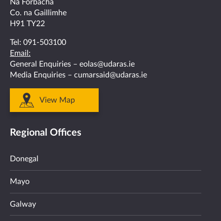
Na Forbacha
Co. na Gaillimhe
H91 TY22
Tel:
091-503100
Email:
General Enquiries –
eolas@udaras.ie
Media Enquiries –
cumarsaid@udaras.ie
View Map
Regional Offices
Donegal
Mayo
Galway