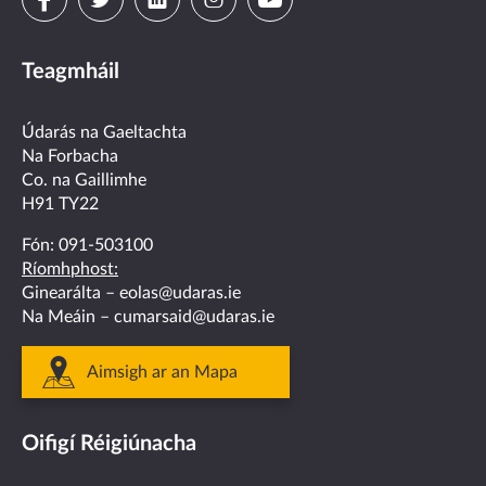
Visit
Visit
Visit
Visit
Visit
us
us
us
us
us
Teagmháil
on
on
on
on
on
facebook
twitter
linkedin
instagram
youtube
Údarás na Gaeltachta
Na Forbacha
Co. na Gaillimhe
H91 TY22
Fón:
091-503100
Ríomhphost:
Ginearálta –
eolas@udaras.ie
Na Meáin –
cumarsaid@udaras.ie
Aimsigh ar an Mapa
Oifigí Réigiúnacha