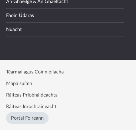
An Ghaeilge & An Ghaeltacht
Faoin Údarás
Nuacht
Téarmaí agus Coinníollacha
Mapa suímh
Ráiteas Príobháideachta
Ráiteas Inrochtaineacht
Portal Foireann