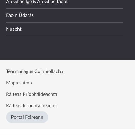
An Ghaeilge & An Ghaeltacht
Faoin Údarás
Nuacht
Téarmaí agus Coinníollacha
Mapa suímh
Ráiteas Príobháideachta
Ráiteas Inrochtaineacht
Portal Foireann