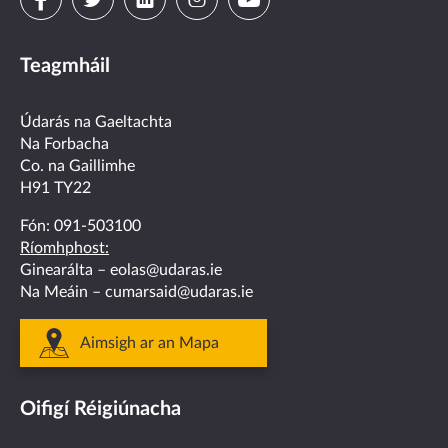
Visit
Visit
Visit
Visit
Visit
us
us
us
us
us
Teagmháil
on
on
on
on
on
facebook
twitter
linkedin
instagram
youtube
Údarás na Gaeltachta
Na Forbacha
Co. na Gaillimhe
H91 TY22
Fón:
091-503100
Ríomhphost:
Ginearálta –
eolas@udaras.ie
Na Meáin –
cumarsaid@udaras.ie
Aimsigh ar an Mapa
Oifigí Réigiúnacha