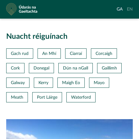
Údarás
Aistrigh
Chang
GA
EN
na
go
langu
Gaeltachta
Gaeilge
to
Englis
Nuacht réiguínach
Gach rud
An Mhí
Ciarraí
Corcaigh
Cork
Donegal
Dún na nGall
Gaillimh
Galway
Kerry
Maigh Eo
Mayo
Meath
Port Láirge
Waterford