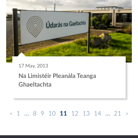
17 May, 2013
Na Limistéir Pleanála Teanga
Ghaeltachta
1
…
8
9
10
11
12
13
14
…
21