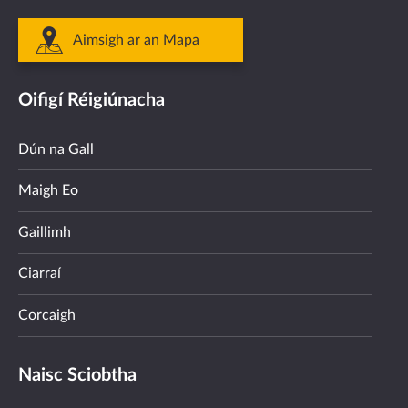
Aimsigh ar an Mapa
Oifigí Réigiúnacha
Dún na Gall
Maigh Eo
Gaillimh
Ciarraí
Corcaigh
Naisc Sciobtha