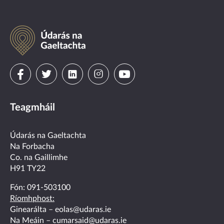
Údarás
na
Gaeltachta
Visit
Visit
Visit
Visit
Visit
us
us
us
us
us
Teagmháil
on
on
on
on
on
facebook
twitter
linkedin
instagram
youtube
Údarás na Gaeltachta
Na Forbacha
Co. na Gaillimhe
H91 TY22
Fón:
091-503100
Ríomhphost:
Ginearálta –
eolas@udaras.ie
Na Meáin –
cumarsaid@udaras.ie