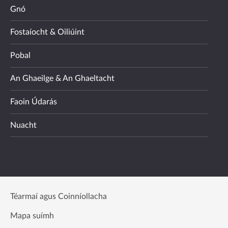
Gnó
Fostaíocht & Oiliúint
Pobal
An Ghaeilge & An Ghaeltacht
Faoin Údarás
Nuacht
Téarmaí agus Coinníollacha
Mapa suímh