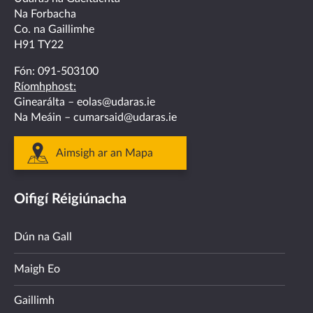
facebook
twitter
linkedin
instagram
youtube
Na Forbacha
Co. na Gaillimhe
H91 TY22
Fón:
091-503100
Ríomhphost:
Ginearálta –
eolas@udaras.ie
Na Meáin –
cumarsaid@udaras.ie
Aimsigh ar an Mapa
Oifigí Réigiúnacha
Dún na Gall
Maigh Eo
Gaillimh