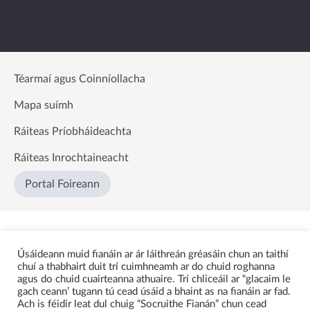
Téarmaí agus Coinníollacha
Mapa suímh
Ráiteas Príobháideachta
Ráiteas Inrochtaineacht
Portal Foireann
Úsáideann muid fianáin ar ár láithreán gréasáin chun an taithí
chuí a thabhairt duit trí cuimhneamh ar do chuid roghanna
agus do chuid cuairteanna athuaire. Trí chliceáil ar “glacaim le
gach ceann’ tugann tú cead úsáid a bhaint as na fianáin ar fad.
Ach is féidir leat dul chuig “Socruithe Fianán” chun cead