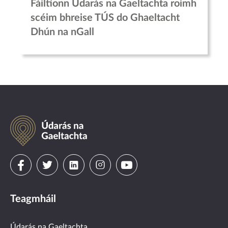
Fáiltíonn Údarás na Gaeltachta roimh
scéim bhreise TÚS do Ghaeltacht
Dhún na nGall
Údarás
na
Gaeltachta
Visit
Visit
Visit
Visit
Visit
us
us
us
us
us
Teagmháil
on
on
on
on
on
Údarás na Gaeltachta