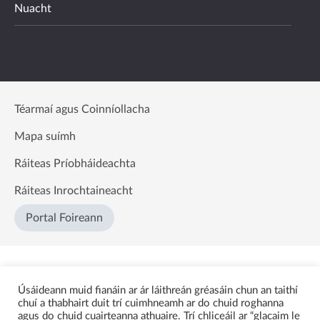
Nuacht
Téarmaí agus Coinníollacha
Mapa suímh
Ráiteas Príobháideachta
Ráiteas Inrochtaineacht
Portal Foireann
Úsáideann muid fianáin ar ár láithreán gréasáin chun an taithí
chuí a thabhairt duit trí cuimhneamh ar do chuid roghanna
agus do chuid cuairteanna athuaire. Trí chliceáil ar “glacaim le