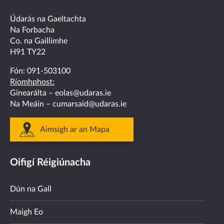
facebook
twitter
linkedin
instagram
youtube
Údarás na Gaeltachta
Na Forbacha
Co. na Gaillimhe
H91 TY22
Fón:
091-503100
Ríomhphost:
Ginearálta –
eolas@udaras.ie
Na Meáin –
cumarsaid@udaras.ie
Aimsigh ar an Mapa
Oifigí Réigiúnacha
Dún na Gall
Maigh Eo