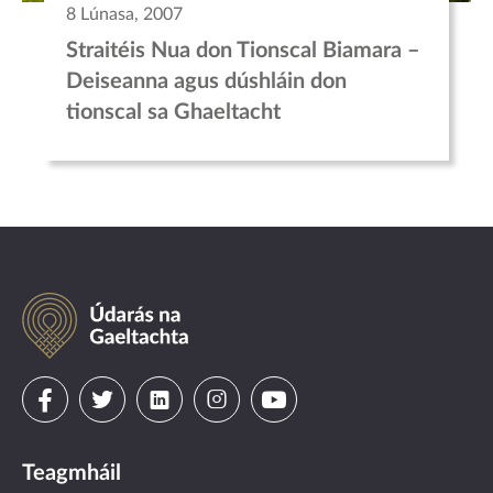
8 Lúnasa, 2007
Straitéis Nua don Tionscal Biamara –
Deiseanna agus dúshláin don
tionscal sa Ghaeltacht
Údarás
na
Gaeltachta
Visit
Visit
Visit
Visit
Visit
us
us
us
us
us
Teagmháil
on
on
on
on
on