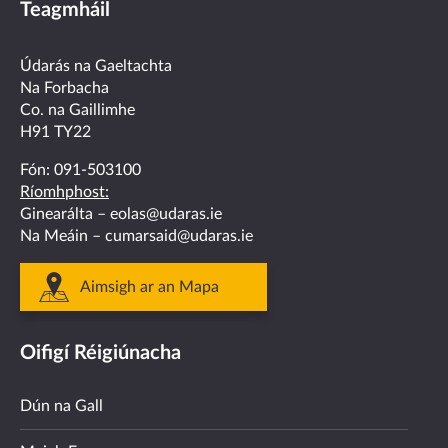
Teagmháil
on
on
on
on
on
facebook
twitter
linkedin
instagram
youtube
Údarás na Gaeltachta
Na Forbacha
Co. na Gaillimhe
H91 TY22
Fón:
091-503100
Ríomhphost:
Ginearálta –
eolas@udaras.ie
Na Meáin –
cumarsaid@udaras.ie
Aimsigh ar an Mapa
Oifigí Réigiúnacha
Dún na Gall