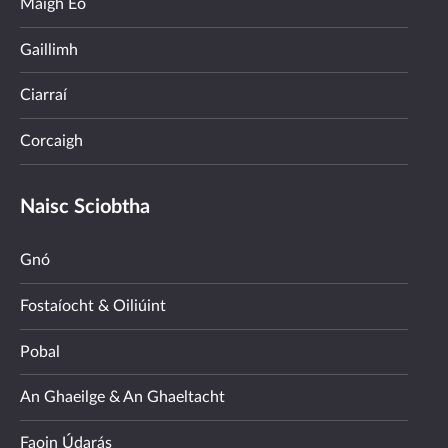
Maigh Eo
Gaillimh
Ciarraí
Corcaigh
Naisc Sciobtha
Gnó
Fostaíocht & Oiliúint
Pobal
An Ghaeilge & An Ghaeltacht
Faoin Údarás