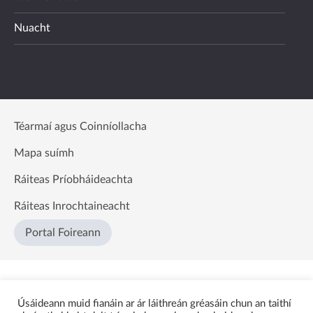
Nuacht
Téarmaí agus Coinníollacha
Mapa suímh
Ráiteas Príobháideachta
Ráiteas Inrochtaineacht
Portal Foireann
Úsáideann muid fianáin ar ár láithreán gréasáin chun an taithí