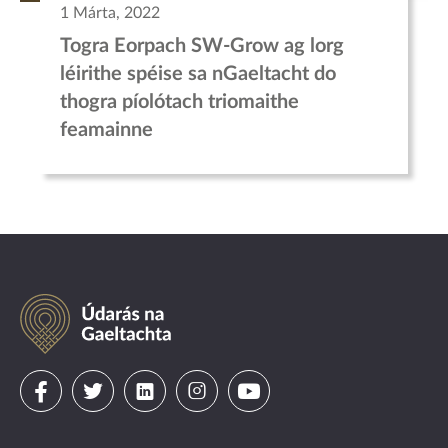
1 Márta, 2022
Togra Eorpach SW-Grow ag lorg
léirithe spéise sa nGaeltacht do
thogra píolótach triomaithe
feamainne
Údarás
na
Gaeltachta
Visit
Visit
Visit
Visit
Visit
us
us
us
us
us