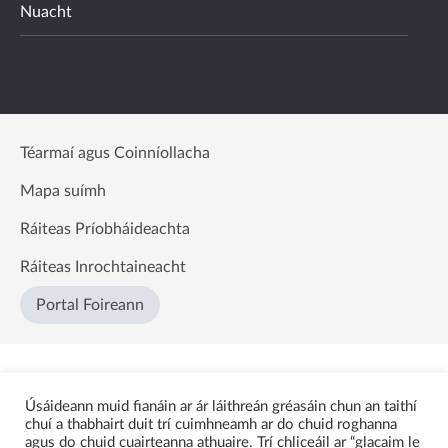
Nuacht
Téarmaí agus Coinníollacha
Mapa suímh
Ráiteas Príobháideachta
Ráiteas Inrochtaineacht
Portal Foireann
Úsáideann muid fianáin ar ár láithreán gréasáin chun an taithí
chuí a thabhairt duit trí cuimhneamh ar do chuid roghanna
agus do chuid cuairteanna athuaire. Trí chliceáil ar “glacaim le