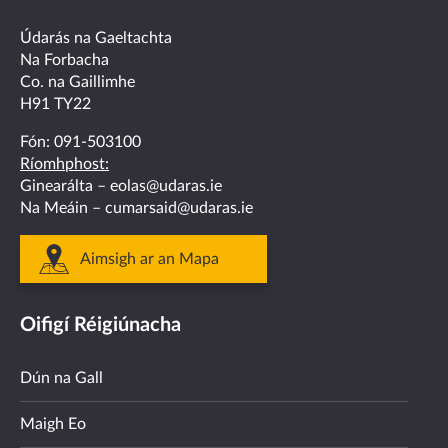
facebook
twitter
linkedin
instagram
youtube
Údarás na Gaeltachta
Na Forbacha
Co. na Gaillimhe
H91 TY22
Fón:
091-503100
Ríomhphost:
Ginearálta –
eolas@udaras.ie
Na Meáin –
cumarsaid@udaras.ie
Aimsigh ar an Mapa
Oifigí Réigiúnacha
Dún na Gall
Maigh Eo