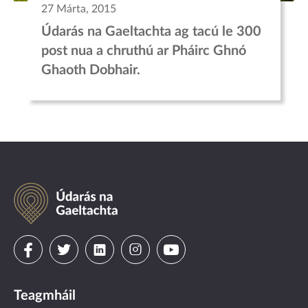
27 Márta, 2015
Údarás na Gaeltachta ag tacú le 300
post nua a chruthú ar Pháirc Ghnó
Ghaoth Dobhair.
Údarás
na
Gaeltachta
Visit
Visit
Visit
Visit
Visit
us
us
us
us
us
Teagmháil
on
on
on
on
on