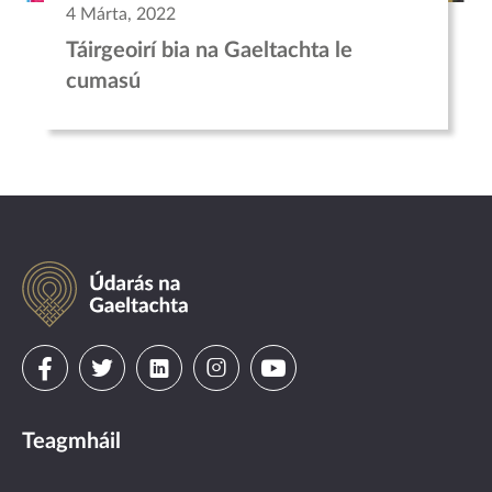
4 Márta, 2022
Táirgeoirí bia na Gaeltachta le
cumasú
Údarás
na
Gaeltachta
Visit
Visit
Visit
Visit
Visit
us
us
us
us
us
Teagmháil
on
on
on
on
on