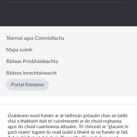
Téarmaí agus Coinníollacha
Mapa suímh
Ráiteas Príobháideachta
Ráiteas Inrochtaineacht
Portal Foireann
Úsáideann muid fianáin ar ár láithreán gréasáin chun an taithí
chuí a thabhairt duit trí cuimhneamh ar do chuid roghanna
agus do chuid cuairteanna athuaire. Trí chliceáil ar “glacaim le
gach ceann’ tugann tú cead úsáid a bhaint as na fianáin ar fad.