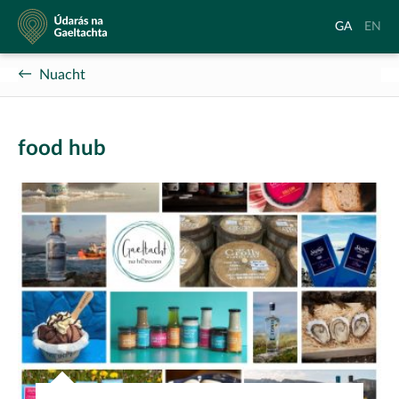
Údarás
Aistrigh
Chang
GA
EN
na
go
langu
Gaeltachta
Gaeilge
to
Nuacht
Englis
food hub