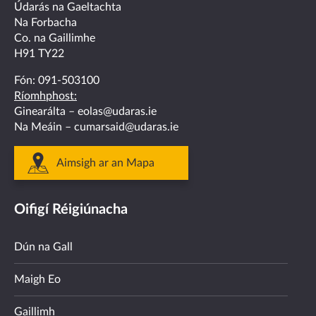
facebook
twitter
linkedin
instagram
youtube
Údarás na Gaeltachta
Na Forbacha
Co. na Gaillimhe
H91 TY22
Fón:
091-503100
Ríomhphost:
Ginearálta –
eolas@udaras.ie
Na Meáin –
cumarsaid@udaras.ie
Aimsigh ar an Mapa
Oifigí Réigiúnacha
Dún na Gall
Maigh Eo
Gaillimh