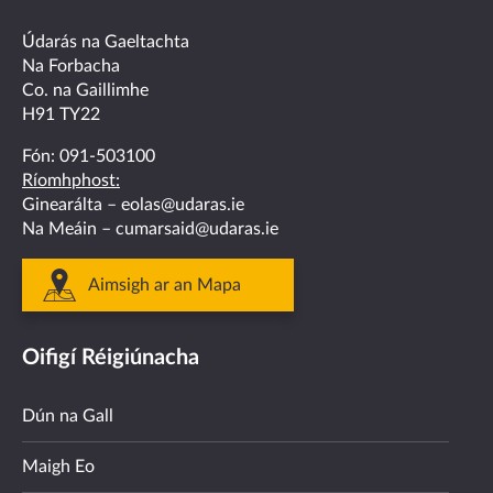
facebook
twitter
linkedin
instagram
youtube
Údarás na Gaeltachta
Na Forbacha
Co. na Gaillimhe
H91 TY22
Fón:
091-503100
Ríomhphost:
Ginearálta –
eolas@udaras.ie
Na Meáin –
cumarsaid@udaras.ie
Aimsigh ar an Mapa
Oifigí Réigiúnacha
Dún na Gall
Maigh Eo