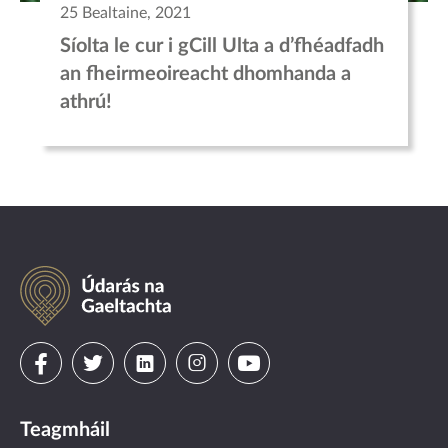
25 Bealtaine, 2021
Síolta le cur i gCill Ulta a d’fhéadfadh
an fheirmeoireacht dhomhanda a
athrú!
Údarás
na
Gaeltachta
Visit
Visit
Visit
Visit
Visit
us
us
us
us
us
Teagmháil
on
on
on
on
on