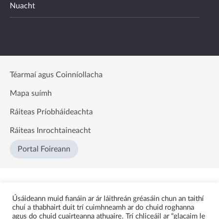
Nuacht
Téarmaí agus Coinníollacha
Mapa suímh
Ráiteas Príobháideachta
Ráiteas Inrochtaineacht
Portal Foireann
Úsáideann muid fianáin ar ár láithreán gréasáin chun an taithí
chuí a thabhairt duit trí cuimhneamh ar do chuid roghanna
agus do chuid cuairteanna athuaire. Trí chliceáil ar “glacaim le