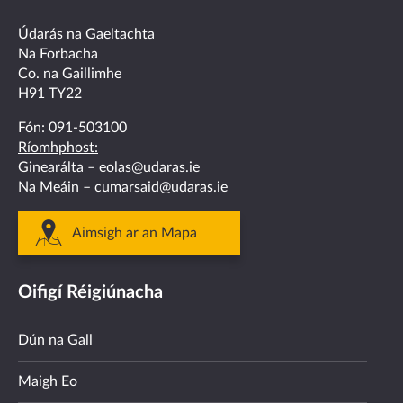
facebook
twitter
linkedin
instagram
youtube
Údarás na Gaeltachta
Na Forbacha
Co. na Gaillimhe
H91 TY22
Fón:
091-503100
Ríomhphost:
Ginearálta –
eolas@udaras.ie
Na Meáin –
cumarsaid@udaras.ie
Aimsigh ar an Mapa
Oifigí Réigiúnacha
Dún na Gall
Maigh Eo