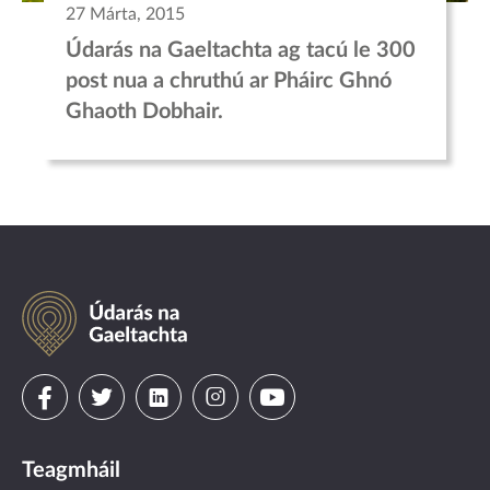
27 Márta, 2015
Údarás na Gaeltachta ag tacú le 300
post nua a chruthú ar Pháirc Ghnó
Ghaoth Dobhair.
Údarás
na
Gaeltachta
Visit
Visit
Visit
Visit
Visit
us
us
us
us
us
Teagmháil
on
on
on
on
on