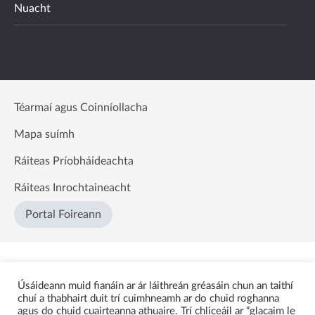
Nuacht
Téarmaí agus Coinníollacha
Mapa suímh
Ráiteas Príobháideachta
Ráiteas Inrochtaineacht
Portal Foireann
Úsáideann muid fianáin ar ár láithreán gréasáin chun an taithí
chuí a thabhairt duit trí cuimhneamh ar do chuid roghanna
agus do chuid cuairteanna athuaire. Trí chliceáil ar “glacaim le