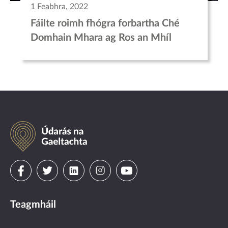
1 Feabhra, 2022
Fáilte roimh fhógra forbartha Ché
Domhain Mhara ag Ros an Mhíl
Údarás
na
Gaeltachta
Visit
Visit
Visit
Visit
Visit
us
us
us
us
us
Teagmháil
on
on
on
on
on