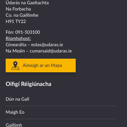
facebook
twitter
linkedin
instagram
youtube
Údarás na Gaeltachta
Na Forbacha
Co. na Gaillimhe
H91 TY22
Fón:
091-503100
Ríomhphost:
Ginearálta –
eolas@udaras.ie
Na Meáin –
cumarsaid@udaras.ie
Aimsigh ar an Mapa
Oifigí Réigiúnacha
Dún na Gall
Maigh Eo
Gaillimh