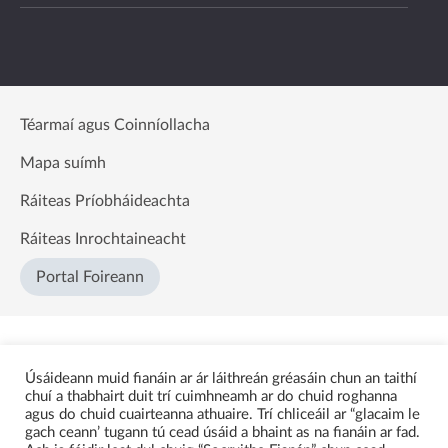
Téarmaí agus Coinníollacha
Mapa suímh
Ráiteas Príobháideachta
Ráiteas Inrochtaineacht
Portal Foireann
Úsáideann muid fianáin ar ár láithreán gréasáin chun an taithí
chuí a thabhairt duit trí cuimhneamh ar do chuid roghanna
agus do chuid cuairteanna athuaire. Trí chliceáil ar “glacaim le
gach ceann’ tugann tú cead úsáid a bhaint as na fianáin ar fad.