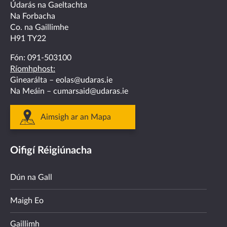
facebook
twitter
linkedin
instagram
youtube
Údarás na Gaeltachta
Na Forbacha
Co. na Gaillimhe
H91 TY22
Fón:
091-503100
Ríomhphost:
Ginearálta –
eolas@udaras.ie
Na Meáin –
cumarsaid@udaras.ie
Aimsigh ar an Mapa
Oifigí Réigiúnacha
Dún na Gall
Maigh Eo
Gaillimh