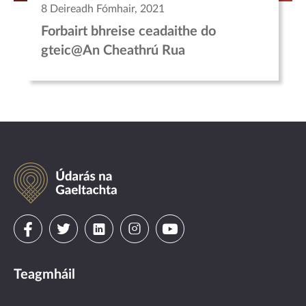
8 Deireadh Fómhair, 2021
Forbairt bhreise ceadaithe do
gteic@An Cheathrú Rua
Údarás
na
Gaeltachta
Visit
Visit
Visit
Visit
Visit
us
us
us
us
us
Teagmháil
on
on
on
on
on