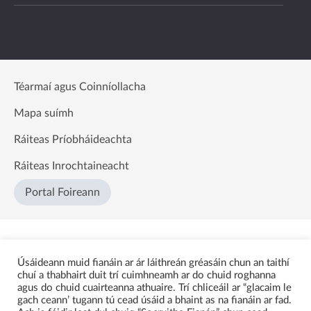
Téarmaí agus Coinníollacha
Mapa suímh
Ráiteas Príobháideachta
Ráiteas Inrochtaineacht
Portal Foireann
Úsáideann muid fianáin ar ár láithreán gréasáin chun an taithí
chuí a thabhairt duit trí cuimhneamh ar do chuid roghanna
agus do chuid cuairteanna athuaire. Trí chliceáil ar “glacaim le
gach ceann’ tugann tú cead úsáid a bhaint as na fianáin ar fad.